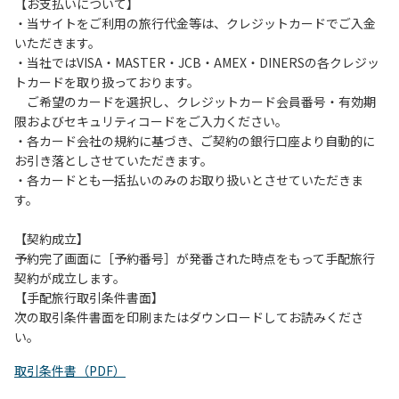
は、お持ち帰りをお願いします。
【お支払いについて】
・当サイトをご利用の旅行代金等は、クレジットカードでご入金
【禁止事項】
いただきます。
カラオケ、発電機、地面での直火による焚き火、キャンプフ
・当社ではVISA・MASTER・JCB・AMEX・DINERSの各クレジッ
ァイヤー、打ち上げ式花火、テントサウナの設置
トカードを取り扱っております。
ご希望のカードを選択し、クレジットカード会員番号・有効期
【注意事項】
限およびセキュリティコードをご入力ください。
当キャンプ場のそばを流れる歴舟川は、上流で雨が降ると短
・各カード会社の規約に基づき、ご契約の銀行口座より自動的に
時間で増水し、川原で遊んでいると大変危険な状態になりや
お引き落としさせていただきます。
すく、過去にも増水により人が流される事故が数件起きてい
・各カードとも一括払いのみのお取り扱いとさせていただきま
ます。このため、河川利用者は次の事項を守り、安全に楽し
す。
く遊びましょう。
（１）川原にテントやタープを張らない。
【契約成立】
（２）雨が降ったときは川原で遊ばない。
予約完了画面に［予約番号］が発番された時点をもって手配旅行
（３）カムイコタン公園キャンプ場で雨が降らなくても、上
契約が成立します。
流で雨が降り急に増水することがあるので、水の濁りに注意
【手配旅行取引条件書面】
し、濁り始めたときには直ちに川原での遊びを中止する。
次の取引条件書面を印刷またはダウンロードしてお読みくださ
（４）キャンプ場の管理者や地元住民から川についての注意
い。
や警告があった場合は素直に耳を傾け、指示に従う。
取引条件書（PDF）