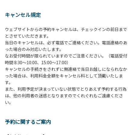
１、動物（ペット類）の同伴は、Ａサイトのみとさせていた
だき、周囲の方への御配慮をお願いします。
キャンセル規定
２、中学生以下だけでの利用はできません。高校生以上の方
の付き添いをお願いします。
ウェブサイトからの予約キャンセルは、チェックインの前日まで
３、テントサイト（多目的広場を含む。）の使用は、事前に
とさせていただきます。
予約いただいた方のみで、連泊の方を除き、正午からです。
当日のキャンセルは、必ず電話でご連絡ください。電話連絡のあ
基本的に、テント1張りにつき1区画の予約をお願いします。
った場合のみ対応いたします。
管理棟にてチェックインの手続きを行ってください。午後3
なお受付時間が限られていますのでご注意ください。（電話受付
時前にお越しの方は、午後3時になりましたら管理棟にて手
時間 8:30～10:00、15:00～17:00）
続きを行ってください。午後5時過ぎにお越しの方は、翌朝
キャンセルの手続きをされずに無連絡で当日お越しになられなか
手続きを行ってください。
った場合は、利用料金全額をキャンセル料として頂戴いたしま
４、車両は、荷物の積み下ろし時以外は、駐車場にとめてく
す。
ださい。
また、利用予定が決まっていない状態でとりあえず予約する行為
５、チェックアウトは、午前10時まで（日帰り使用の場合は
は、他の利用者の迷惑となりますのでくれぐれもご遠慮くださ
午後5時まで）です。チェックインの手続きを行っていない
い。
方や使用人数が増えた場合は、必ず手続きを行ってくださ
い。
６、ゴミは分別されたもののみ回収します。午前8時30分か
予約に関するご案内
ら午前10時までの間にゴミステーションに出してください。
日帰り使用の方及び午前７時30分前にチェックアウトする方