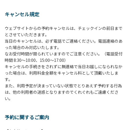
１、動物（ペット類）の同伴は、Ａサイトのみとさせていた
だき、周囲の方への御配慮をお願いします。
キャンセル規定
２、中学生以下だけでの利用はできません。高校生以上の方
の付き添いをお願いします。
ウェブサイトからの予約キャンセルは、チェックインの前日まで
３、テントサイト（多目的広場を含む。）の使用は、事前に
とさせていただきます。
予約いただいた方のみで、連泊の方を除き、正午からです。
当日のキャンセルは、必ず電話でご連絡ください。電話連絡のあ
基本的に、テント1張りにつき1区画の予約をお願いします。
った場合のみ対応いたします。
管理棟にてチェックインの手続きを行ってください。午後3
なお受付時間が限られていますのでご注意ください。（電話受付
時前にお越しの方は、午後3時になりましたら管理棟にて手
時間 8:30～10:00、15:00～17:00）
続きを行ってください。午後5時過ぎにお越しの方は、翌朝
キャンセルの手続きをされずに無連絡で当日お越しになられなか
手続きを行ってください。
った場合は、利用料金全額をキャンセル料として頂戴いたしま
４、車両は、荷物の積み下ろし時以外は、駐車場にとめてく
す。
ださい。
また、利用予定が決まっていない状態でとりあえず予約する行為
５、チェックアウトは、午前10時まで（日帰り使用の場合は
は、他の利用者の迷惑となりますのでくれぐれもご遠慮くださ
午後5時まで）です。チェックインの手続きを行っていない
い。
方や使用人数が増えた場合は、必ず手続きを行ってくださ
い。
６、ゴミは分別されたもののみ回収します。午前8時30分か
予約に関するご案内
ら午前10時までの間にゴミステーションに出してください。
日帰り使用の方及び午前７時30分前にチェックアウトする方