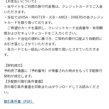
は、お持ち帰りをお願いします。
【お支払いについて】
・当サイトをご利用の旅行代金等は、クレジットカードでご入金
【禁止事項】
いただきます。
カラオケ、発電機、地面での直火による焚き火、キャンプフ
・当社ではVISA・MASTER・JCB・AMEX・DINERSの各クレジッ
ァイヤー、打ち上げ式花火、テントサウナの設置
トカードを取り扱っております。
ご希望のカードを選択し、クレジットカード会員番号・有効期
【注意事項】
限およびセキュリティコードをご入力ください。
当キャンプ場のそばを流れる歴舟川は、上流で雨が降ると短
・各カード会社の規約に基づき、ご契約の銀行口座より自動的に
時間で増水し、川原で遊んでいると大変危険な状態になりや
お引き落としさせていただきます。
すく、過去にも増水により人が流される事故が数件起きてい
・各カードとも一括払いのみのお取り扱いとさせていただきま
ます。このため、河川利用者は次の事項を守り、安全に楽し
す。
く遊びましょう。
（１）川原にテントやタープを張らない。
【契約成立】
（２）雨が降ったときは川原で遊ばない。
予約完了画面に［予約番号］が発番された時点をもって手配旅行
（３）カムイコタン公園キャンプ場で雨が降らなくても、上
契約が成立します。
流で雨が降り急に増水することがあるので、水の濁りに注意
【手配旅行取引条件書面】
し、濁り始めたときには直ちに川原での遊びを中止する。
次の取引条件書面を印刷またはダウンロードしてお読みくださ
（４）キャンプ場の管理者や地元住民から川についての注意
い。
や警告があった場合は素直に耳を傾け、指示に従う。
取引条件書（PDF）