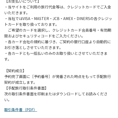
は、お持ち帰りをお願いします。
【お支払いについて】
・当サイトをご利用の旅行代金等は、クレジットカードでご入金
【禁止事項】
いただきます。
カラオケ、発電機、地面での直火による焚き火、キャンプフ
・当社ではVISA・MASTER・JCB・AMEX・DINERSの各クレジッ
ァイヤー、打ち上げ式花火、テントサウナの設置
トカードを取り扱っております。
ご希望のカードを選択し、クレジットカード会員番号・有効期
【注意事項】
限およびセキュリティコードをご入力ください。
当キャンプ場のそばを流れる歴舟川は、上流で雨が降ると短
・各カード会社の規約に基づき、ご契約の銀行口座より自動的に
時間で増水し、川原で遊んでいると大変危険な状態になりや
お引き落としさせていただきます。
すく、過去にも増水により人が流される事故が数件起きてい
・各カードとも一括払いのみのお取り扱いとさせていただきま
ます。このため、河川利用者は次の事項を守り、安全に楽し
す。
く遊びましょう。
（１）川原にテントやタープを張らない。
【契約成立】
（２）雨が降ったときは川原で遊ばない。
予約完了画面に［予約番号］が発番された時点をもって手配旅行
（３）カムイコタン公園キャンプ場で雨が降らなくても、上
契約が成立します。
流で雨が降り急に増水することがあるので、水の濁りに注意
【手配旅行取引条件書面】
し、濁り始めたときには直ちに川原での遊びを中止する。
次の取引条件書面を印刷またはダウンロードしてお読みくださ
（４）キャンプ場の管理者や地元住民から川についての注意
い。
や警告があった場合は素直に耳を傾け、指示に従う。
取引条件書（PDF）