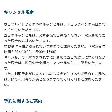
１、動物（ペット類）の同伴は、Ａサイトのみとさせていた
だき、周囲の方への御配慮をお願いします。
キャンセル規定
２、中学生以下だけでの利用はできません。高校生以上の方
の付き添いをお願いします。
ウェブサイトからの予約キャンセルは、チェックインの前日まで
３、テントサイト（多目的広場を含む。）の使用は、事前に
とさせていただきます。
予約いただいた方のみで、連泊の方を除き、正午からです。
当日のキャンセルは、必ず電話でご連絡ください。電話連絡のあ
基本的に、テント1張りにつき1区画の予約をお願いします。
った場合のみ対応いたします。
管理棟にてチェックインの手続きを行ってください。午後3
なお受付時間が限られていますのでご注意ください。（電話受付
時前にお越しの方は、午後3時になりましたら管理棟にて手
時間 8:30～10:00、15:00～17:00）
続きを行ってください。午後5時過ぎにお越しの方は、翌朝
キャンセルの手続きをされずに無連絡で当日お越しになられなか
手続きを行ってください。
った場合は、利用料金全額をキャンセル料として頂戴いたしま
４、車両は、荷物の積み下ろし時以外は、駐車場にとめてく
す。
ださい。
また、利用予定が決まっていない状態でとりあえず予約する行為
５、チェックアウトは、午前10時まで（日帰り使用の場合は
は、他の利用者の迷惑となりますのでくれぐれもご遠慮くださ
午後5時まで）です。チェックインの手続きを行っていない
い。
方や使用人数が増えた場合は、必ず手続きを行ってくださ
い。
６、ゴミは分別されたもののみ回収します。午前8時30分か
予約に関するご案内
ら午前10時までの間にゴミステーションに出してください。
日帰り使用の方及び午前７時30分前にチェックアウトする方