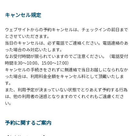
１、動物（ペット類）の同伴は、Ａサイトのみとさせていた
だき、周囲の方への御配慮をお願いします。
キャンセル規定
２、中学生以下だけでの利用はできません。高校生以上の方
の付き添いをお願いします。
ウェブサイトからの予約キャンセルは、チェックインの前日まで
３、テントサイト（多目的広場を含む。）の使用は、事前に
とさせていただきます。
予約いただいた方のみで、連泊の方を除き、正午からです。
当日のキャンセルは、必ず電話でご連絡ください。電話連絡のあ
基本的に、テント1張りにつき1区画の予約をお願いします。
った場合のみ対応いたします。
管理棟にてチェックインの手続きを行ってください。午後3
なお受付時間が限られていますのでご注意ください。（電話受付
時前にお越しの方は、午後3時になりましたら管理棟にて手
時間 8:30～10:00、15:00～17:00）
続きを行ってください。午後5時過ぎにお越しの方は、翌朝
キャンセルの手続きをされずに無連絡で当日お越しになられなか
手続きを行ってください。
った場合は、利用料金全額をキャンセル料として頂戴いたしま
４、車両は、荷物の積み下ろし時以外は、駐車場にとめてく
す。
ださい。
また、利用予定が決まっていない状態でとりあえず予約する行為
５、チェックアウトは、午前10時まで（日帰り使用の場合は
は、他の利用者の迷惑となりますのでくれぐれもご遠慮くださ
午後5時まで）です。チェックインの手続きを行っていない
い。
方や使用人数が増えた場合は、必ず手続きを行ってくださ
い。
６、ゴミは分別されたもののみ回収します。午前8時30分か
予約に関するご案内
ら午前10時までの間にゴミステーションに出してください。
日帰り使用の方及び午前７時30分前にチェックアウトする方