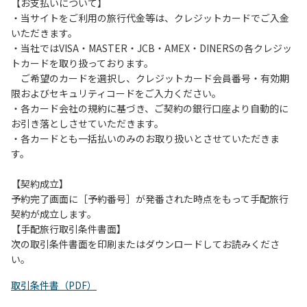
は、お持ち帰りをお願いします。
【お支払いについて】
・当サイトをご利用の旅行代金等は、クレジットカードでご入金
【禁止事項】
いただきます。
カラオケ、発電機、地面での直火による焚き火、キャンプフ
・当社ではVISA・MASTER・JCB・AMEX・DINERSの各クレジッ
ァイヤー、打ち上げ式花火、テントサウナの設置
トカードを取り扱っております。
ご希望のカードを選択し、クレジットカード会員番号・有効期
【注意事項】
限およびセキュリティコードをご入力ください。
当キャンプ場のそばを流れる歴舟川は、上流で雨が降ると短
・各カード会社の規約に基づき、ご契約の銀行口座より自動的に
時間で増水し、川原で遊んでいると大変危険な状態になりや
お引き落としさせていただきます。
すく、過去にも増水により人が流される事故が数件起きてい
・各カードとも一括払いのみのお取り扱いとさせていただきま
ます。このため、河川利用者は次の事項を守り、安全に楽し
す。
く遊びましょう。
（１）川原にテントやタープを張らない。
【契約成立】
（２）雨が降ったときは川原で遊ばない。
予約完了画面に［予約番号］が発番された時点をもって手配旅行
（３）カムイコタン公園キャンプ場で雨が降らなくても、上
契約が成立します。
流で雨が降り急に増水することがあるので、水の濁りに注意
【手配旅行取引条件書面】
し、濁り始めたときには直ちに川原での遊びを中止する。
次の取引条件書面を印刷またはダウンロードしてお読みくださ
（４）キャンプ場の管理者や地元住民から川についての注意
い。
や警告があった場合は素直に耳を傾け、指示に従う。
取引条件書（PDF）