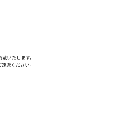
後3時になりましたら管理棟にて手続きを行って
行っていない方や使用人数が増えた場合は、必ず
ください。日帰り使用の方及び午前７時30分前
頂戴いたします。
ご遠慮ください。
状態になりやすく、過去にも増水により人が流
濁りに注意し、濁り始めたときには直ちに川原