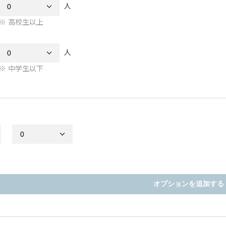
人
高校生以上
人
中学生以下
オプションを追加する