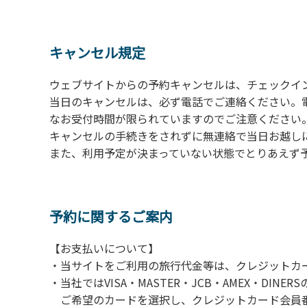
の予約をお願いします。管理棟にてチェックイ
ください。午後5時過ぎにお越しの方は、翌朝
４、車両は、荷物の積み下ろし時以外は、駐
キャンセル規定
５、チェックアウトは、午前10時まで（日帰
手続きを行ってください。
ウェブサイトからの予約キャンセルは、チェックイ
６、ゴミは分別されたもののみ回収します。午
当日のキャンセルは、必ず電話でご連絡ください。
にチェックアウトする方は、お持ち帰りをお願
なお受付時間が限られていますのでご注意ください。（電話受
キャンセルの手続きをされずに無連絡で当日お越し
【禁止事項】
また、利用予定が決まっていない状態でとりあえず
カラオケ、発電機、地面での直火による焚き
【注意事項】
当キャンプ場のそばを流れる歴舟川は、上流
予約に関するご案内
される事故が数件起きています。このため、河
【お支払いについて】
（１）川原にテントやタープを張らない。
・当サイトをご利用の旅行代金等は、クレジットカ
（２）雨が降ったときは川原で遊ばない。
・当社ではVISA・MASTER・JCB・AMEX・DI
（３）カムイコタン公園キャンプ場で雨が降
ご希望のカードを選択し、クレジットカード会員番
での遊びを中止する。