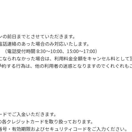
ンの手続きを行ってください。午後3時前にお越しの方は、午
手続きを行ってください。
車場にとめてください。
り使用の場合は午後5時まで）です。チェックインの手続きを
ンの前日までとさせていただきます。
前8時30分から午前10時までの間にゴミステーションに出して
電話連絡のあった場合のみ対応いたします。
いします。
付時間 8:30～10:00、15:00～17:00）
になられなかった場合は、利用料金全額をキャンセル料として
予約する行為は、他の利用者の迷惑となりますのでくれぐれも
火、キャンプファイヤー、打ち上げ式花火、テントサウナの設置
で雨が降ると短時間で増水し、川原で遊んでいると大変危険な
川利用者は次の事項を守り、安全に楽しく遊びましょう。
ードでご入金いただきます。
NERSの各クレジットカードを取り扱っております。
らなくても、上流で雨が降り急に増水することがあるので、水の
号・有効期限およびセキュリティコードをご入力ください。