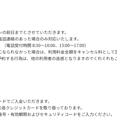
ンの手続きを行ってください。午後3時前にお越しの方は、午
手続きを行ってください。
車場にとめてください。
り使用の場合は午後5時まで）です。チェックインの手続きを
ンの前日までとさせていただきます。
前8時30分から午前10時までの間にゴミステーションに出して
電話連絡のあった場合のみ対応いたします。
いします。
付時間 8:30～10:00、15:00～17:00）
になられなかった場合は、利用料金全額をキャンセル料として
予約する行為は、他の利用者の迷惑となりますのでくれぐれも
火、キャンプファイヤー、打ち上げ式花火、テントサウナの設置
で雨が降ると短時間で増水し、川原で遊んでいると大変危険な
川利用者は次の事項を守り、安全に楽しく遊びましょう。
ードでご入金いただきます。
NERSの各クレジットカードを取り扱っております。
らなくても、上流で雨が降り急に増水することがあるので、水の
号・有効期限およびセキュリティコードをご入力ください。