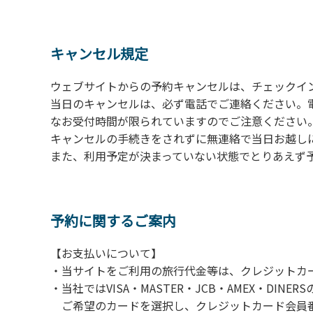
の予約をお願いします。管理棟にてチェックイ
ください。午後5時過ぎにお越しの方は、翌朝
４、車両は、荷物の積み下ろし時以外は、駐
キャンセル規定
５、チェックアウトは、午前10時まで（日帰
手続きを行ってください。
ウェブサイトからの予約キャンセルは、チェックイ
６、ゴミは分別されたもののみ回収します。午
当日のキャンセルは、必ず電話でご連絡ください。
にチェックアウトする方は、お持ち帰りをお願
なお受付時間が限られていますのでご注意ください。（電話受
キャンセルの手続きをされずに無連絡で当日お越し
【禁止事項】
また、利用予定が決まっていない状態でとりあえず
カラオケ、発電機、地面での直火による焚き
【注意事項】
当キャンプ場のそばを流れる歴舟川は、上流
予約に関するご案内
される事故が数件起きています。このため、河
【お支払いについて】
（１）川原にテントやタープを張らない。
・当サイトをご利用の旅行代金等は、クレジットカ
（２）雨が降ったときは川原で遊ばない。
・当社ではVISA・MASTER・JCB・AMEX・DI
（３）カムイコタン公園キャンプ場で雨が降
ご希望のカードを選択し、クレジットカード会員番
での遊びを中止する。