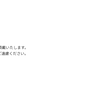
後3時になりましたら管理棟にて手続きを行って
行っていない方や使用人数が増えた場合は、必ず
ください。日帰り使用の方及び午前７時30分前
頂戴いたします。
ご遠慮ください。
状態になりやすく、過去にも増水により人が流
濁りに注意し、濁り始めたときには直ちに川原