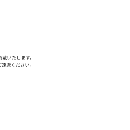
後3時になりましたら管理棟にて手続きを行って
行っていない方や使用人数が増えた場合は、必ず
ください。日帰り使用の方及び午前７時30分前
頂戴いたします。
ご遠慮ください。
状態になりやすく、過去にも増水により人が流
濁りに注意し、濁り始めたときには直ちに川原