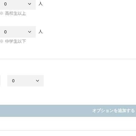
人
高校生以上
人
中学生以下
オプションを追加する