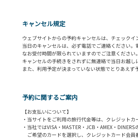
の予約をお願いします。管理棟にてチェックイ
ください。午後5時過ぎにお越しの方は、翌朝
４、車両は、荷物の積み下ろし時以外は、駐
キャンセル規定
５、チェックアウトは、午前10時まで（日帰
手続きを行ってください。
ウェブサイトからの予約キャンセルは、チェックイ
６、ゴミは分別されたもののみ回収します。午
当日のキャンセルは、必ず電話でご連絡ください。
にチェックアウトする方は、お持ち帰りをお願
なお受付時間が限られていますのでご注意ください。（電話受
キャンセルの手続きをされずに無連絡で当日お越し
【禁止事項】
また、利用予定が決まっていない状態でとりあえず
カラオケ、発電機、地面での直火による焚き
【注意事項】
当キャンプ場のそばを流れる歴舟川は、上流
予約に関するご案内
される事故が数件起きています。このため、河
【お支払いについて】
（１）川原にテントやタープを張らない。
・当サイトをご利用の旅行代金等は、クレジットカ
（２）雨が降ったときは川原で遊ばない。
・当社ではVISA・MASTER・JCB・AMEX・DI
（３）カムイコタン公園キャンプ場で雨が降
ご希望のカードを選択し、クレジットカード会員番
での遊びを中止する。