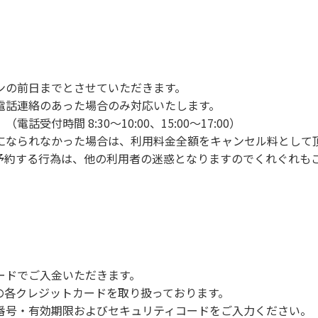
ンの手続きを行ってください。午後3時前にお越しの方は、午
手続きを行ってください。
車場にとめてください。
り使用の場合は午後5時まで）です。チェックインの手続きを
ンの前日までとさせていただきます。
前8時30分から午前10時までの間にゴミステーションに出して
電話連絡のあった場合のみ対応いたします。
いします。
付時間 8:30～10:00、15:00～17:00）
になられなかった場合は、利用料金全額をキャンセル料として
予約する行為は、他の利用者の迷惑となりますのでくれぐれも
火、キャンプファイヤー、打ち上げ式花火、テントサウナの設置
で雨が降ると短時間で増水し、川原で遊んでいると大変危険な
川利用者は次の事項を守り、安全に楽しく遊びましょう。
ードでご入金いただきます。
NERSの各クレジットカードを取り扱っております。
らなくても、上流で雨が降り急に増水することがあるので、水の
号・有効期限およびセキュリティコードをご入力ください。