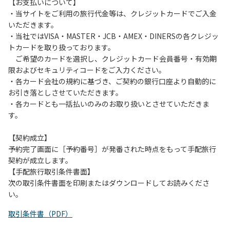
は、お持ち帰りをお願いします。
【お支払いについて】
・当サイトをご利用の旅行代金等は、クレジットカードでご入金
【禁止事項】
いただきます。
カラオケ、発電機、地面での直火による焚き火、キャンプフ
・当社ではVISA・MASTER・JCB・AMEX・DINERSの各クレジッ
ァイヤー、打ち上げ式花火、テントサウナの設置
トカードを取り扱っております。
ご希望のカードを選択し、クレジットカード会員番号・有効期
【注意事項】
限およびセキュリティコードをご入力ください。
当キャンプ場のそばを流れる歴舟川は、上流で雨が降ると短
・各カード会社の規約に基づき、ご契約の銀行口座より自動的に
時間で増水し、川原で遊んでいると大変危険な状態になりや
お引き落としさせていただきます。
すく、過去にも増水により人が流される事故が数件起きてい
・各カードとも一括払いのみのお取り扱いとさせていただきま
ます。このため、河川利用者は次の事項を守り、安全に楽し
す。
く遊びましょう。
（１）川原にテントやタープを張らない。
【契約成立】
（２）雨が降ったときは川原で遊ばない。
予約完了画面に［予約番号］が発番された時点をもって手配旅行
（３）カムイコタン公園キャンプ場で雨が降らなくても、上
契約が成立します。
流で雨が降り急に増水することがあるので、水の濁りに注意
【手配旅行取引条件書面】
し、濁り始めたときには直ちに川原での遊びを中止する。
次の取引条件書面を印刷またはダウンロードしてお読みくださ
（４）キャンプ場の管理者や地元住民から川についての注意
い。
や警告があった場合は素直に耳を傾け、指示に従う。
取引条件書（PDF）