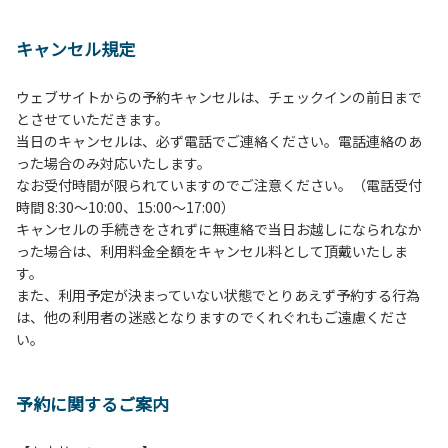
１、動物（ペット類）の同伴は、Ａサイトのみとさせていた
だき、周囲の方への御配慮をお願いします。
キャンセル規定
２、中学生以下だけでの利用はできません。高校生以上の方
の付き添いをお願いします。
ウェブサイトからの予約キャンセルは、チェックインの前日まで
３、テントサイト（多目的広場を含む。）の使用は、事前に
とさせていただきます。
予約いただいた方のみで、連泊の方を除き、正午からです。
当日のキャンセルは、必ず電話でご連絡ください。電話連絡のあ
基本的に、テント1張りにつき1区画の予約をお願いします。
った場合のみ対応いたします。
管理棟にてチェックインの手続きを行ってください。午後3
なお受付時間が限られていますのでご注意ください。（電話受付
時前にお越しの方は、午後3時になりましたら管理棟にて手
時間 8:30～10:00、15:00～17:00）
続きを行ってください。午後5時過ぎにお越しの方は、翌朝
キャンセルの手続きをされずに無連絡で当日お越しになられなか
手続きを行ってください。
った場合は、利用料金全額をキャンセル料として頂戴いたしま
４、車両は、荷物の積み下ろし時以外は、駐車場にとめてく
す。
ださい。
また、利用予定が決まっていない状態でとりあえず予約する行為
５、チェックアウトは、午前10時まで（日帰り使用の場合は
は、他の利用者の迷惑となりますのでくれぐれもご遠慮くださ
午後5時まで）です。チェックインの手続きを行っていない
い。
方や使用人数が増えた場合は、必ず手続きを行ってくださ
い。
６、ゴミは分別されたもののみ回収します。午前8時30分か
予約に関するご案内
ら午前10時までの間にゴミステーションに出してください。
日帰り使用の方及び午前７時30分前にチェックアウトする方