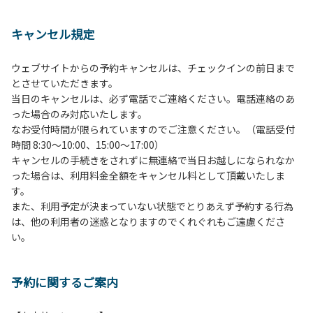
１、動物（ペット類）の同伴は、Ａサイトのみとさせていた
だき、周囲の方への御配慮をお願いします。
キャンセル規定
２、中学生以下だけでの利用はできません。高校生以上の方
の付き添いをお願いします。
ウェブサイトからの予約キャンセルは、チェックインの前日まで
３、テントサイト（多目的広場を含む。）の使用は、事前に
とさせていただきます。
予約いただいた方のみで、連泊の方を除き、正午からです。
当日のキャンセルは、必ず電話でご連絡ください。電話連絡のあ
基本的に、テント1張りにつき1区画の予約をお願いします。
った場合のみ対応いたします。
管理棟にてチェックインの手続きを行ってください。午後3
なお受付時間が限られていますのでご注意ください。（電話受付
時前にお越しの方は、午後3時になりましたら管理棟にて手
時間 8:30～10:00、15:00～17:00）
続きを行ってください。午後5時過ぎにお越しの方は、翌朝
キャンセルの手続きをされずに無連絡で当日お越しになられなか
手続きを行ってください。
った場合は、利用料金全額をキャンセル料として頂戴いたしま
４、車両は、荷物の積み下ろし時以外は、駐車場にとめてく
す。
ださい。
また、利用予定が決まっていない状態でとりあえず予約する行為
５、チェックアウトは、午前10時まで（日帰り使用の場合は
は、他の利用者の迷惑となりますのでくれぐれもご遠慮くださ
午後5時まで）です。チェックインの手続きを行っていない
い。
方や使用人数が増えた場合は、必ず手続きを行ってくださ
い。
６、ゴミは分別されたもののみ回収します。午前8時30分か
予約に関するご案内
ら午前10時までの間にゴミステーションに出してください。
日帰り使用の方及び午前７時30分前にチェックアウトする方