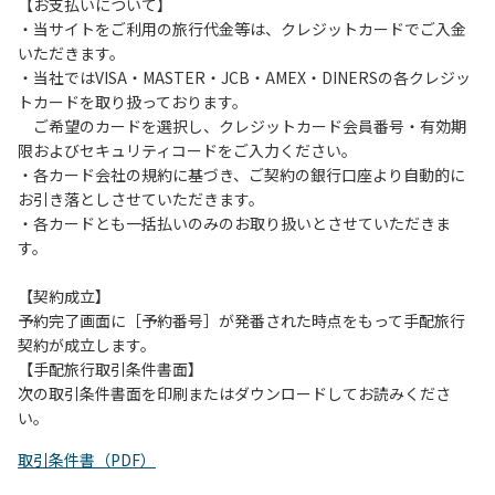
は、お持ち帰りをお願いします。
【お支払いについて】
・当サイトをご利用の旅行代金等は、クレジットカードでご入金
【禁止事項】
いただきます。
カラオケ、発電機、地面での直火による焚き火、キャンプフ
・当社ではVISA・MASTER・JCB・AMEX・DINERSの各クレジッ
ァイヤー、打ち上げ式花火、テントサウナの設置
トカードを取り扱っております。
ご希望のカードを選択し、クレジットカード会員番号・有効期
【注意事項】
限およびセキュリティコードをご入力ください。
当キャンプ場のそばを流れる歴舟川は、上流で雨が降ると短
・各カード会社の規約に基づき、ご契約の銀行口座より自動的に
時間で増水し、川原で遊んでいると大変危険な状態になりや
お引き落としさせていただきます。
すく、過去にも増水により人が流される事故が数件起きてい
・各カードとも一括払いのみのお取り扱いとさせていただきま
ます。このため、河川利用者は次の事項を守り、安全に楽し
す。
く遊びましょう。
（１）川原にテントやタープを張らない。
【契約成立】
（２）雨が降ったときは川原で遊ばない。
予約完了画面に［予約番号］が発番された時点をもって手配旅行
（３）カムイコタン公園キャンプ場で雨が降らなくても、上
契約が成立します。
流で雨が降り急に増水することがあるので、水の濁りに注意
【手配旅行取引条件書面】
し、濁り始めたときには直ちに川原での遊びを中止する。
次の取引条件書面を印刷またはダウンロードしてお読みくださ
（４）キャンプ場の管理者や地元住民から川についての注意
い。
や警告があった場合は素直に耳を傾け、指示に従う。
取引条件書（PDF）