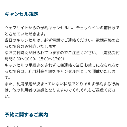
１、動物（ペット類）の同伴は、Ａサイトのみとさせていた
だき、周囲の方への御配慮をお願いします。
キャンセル規定
２、中学生以下だけでの利用はできません。高校生以上の方
の付き添いをお願いします。
ウェブサイトからの予約キャンセルは、チェックインの前日まで
３、テントサイト（多目的広場を含む。）の使用は、事前に
とさせていただきます。
予約いただいた方のみで、連泊の方を除き、正午からです。
当日のキャンセルは、必ず電話でご連絡ください。電話連絡のあ
基本的に、テント1張りにつき1区画の予約をお願いします。
った場合のみ対応いたします。
管理棟にてチェックインの手続きを行ってください。午後3
なお受付時間が限られていますのでご注意ください。（電話受付
時前にお越しの方は、午後3時になりましたら管理棟にて手
時間 8:30～10:00、15:00～17:00）
続きを行ってください。午後5時過ぎにお越しの方は、翌朝
キャンセルの手続きをされずに無連絡で当日お越しになられなか
手続きを行ってください。
った場合は、利用料金全額をキャンセル料として頂戴いたしま
４、車両は、荷物の積み下ろし時以外は、駐車場にとめてく
す。
ださい。
また、利用予定が決まっていない状態でとりあえず予約する行為
５、チェックアウトは、午前10時まで（日帰り使用の場合は
は、他の利用者の迷惑となりますのでくれぐれもご遠慮くださ
午後5時まで）です。チェックインの手続きを行っていない
い。
方や使用人数が増えた場合は、必ず手続きを行ってくださ
い。
６、ゴミは分別されたもののみ回収します。午前8時30分か
予約に関するご案内
ら午前10時までの間にゴミステーションに出してください。
日帰り使用の方及び午前７時30分前にチェックアウトする方