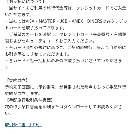
は、お持ち帰りをお願いします。
【お支払いについて】
・当サイトをご利用の旅行代金等は、クレジットカードでご入金
【禁止事項】
いただきます。
カラオケ、発電機、地面での直火による焚き火、キャンプフ
・当社ではVISA・MASTER・JCB・AMEX・DINERSの各クレジッ
ァイヤー、打ち上げ式花火、テントサウナの設置
トカードを取り扱っております。
ご希望のカードを選択し、クレジットカード会員番号・有効期
【注意事項】
限およびセキュリティコードをご入力ください。
当キャンプ場のそばを流れる歴舟川は、上流で雨が降ると短
・各カード会社の規約に基づき、ご契約の銀行口座より自動的に
時間で増水し、川原で遊んでいると大変危険な状態になりや
お引き落としさせていただきます。
すく、過去にも増水により人が流される事故が数件起きてい
・各カードとも一括払いのみのお取り扱いとさせていただきま
ます。このため、河川利用者は次の事項を守り、安全に楽し
す。
く遊びましょう。
（１）川原にテントやタープを張らない。
【契約成立】
（２）雨が降ったときは川原で遊ばない。
予約完了画面に［予約番号］が発番された時点をもって手配旅行
（３）カムイコタン公園キャンプ場で雨が降らなくても、上
契約が成立します。
流で雨が降り急に増水することがあるので、水の濁りに注意
【手配旅行取引条件書面】
し、濁り始めたときには直ちに川原での遊びを中止する。
次の取引条件書面を印刷またはダウンロードしてお読みくださ
（４）キャンプ場の管理者や地元住民から川についての注意
い。
や警告があった場合は素直に耳を傾け、指示に従う。
取引条件書（PDF）