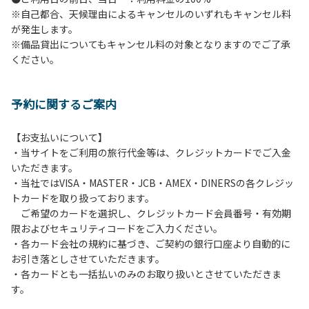
※自己都合、天候理由によるキャンセルのいずれもキャンセル料
６.花火
が発生します。
７.周囲に迷惑となるような行為（夜間の大声での談笑等）や
※備品貸出についてもキャンセル料の対象となりますのでご了承
他人に嫌悪感を与えるような行為はお止めください。
ください。
８.ごみの投棄
９.備品の施設外への持ち出し
１０.補助犬以外の動物のロッジ内部への連れ込み
予約に関するご案内
【ペット同伴における利用について】
オートキャンプサイトはペット同伴でご利用が可能です。な
【お支払いについて】
おペットを同伴する場合、下記事項を遵守ください。
・当サイトをご利用の旅行代金等は、クレジットカードでご入金
１.施設内での、ペットのノーリードは禁止です。
いただきます。
２.糞尿の放置は禁止です。飼い主が責任を持って処理してく
・当社ではVISA・MASTER・JCB・AMEX・DINERSの各クレジッ
ださい。
トカードを取り扱っております。
３.ペットの無駄吠え等の行為が、他の利用者の迷惑になると
ご希望のカードを選択し、クレジットカード会員番号・有効期
判断した場合、ご利用をお断りする場合があります。
限およびセキュリティコードをご入力ください。
・各カード会社の規約に基づき、ご契約の銀行口座より自動的に
お引き落としさせていただきます。
・各カードとも一括払いのみのお取り扱いとさせていただきま
す。