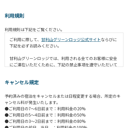
利用規則
利用規則は下記をご覧ください。
ご利用に際して、
甘利山グリーンロッジ公式サイト
ならびに
下記を必ずお読みください。
甘利山グリーンロッジでは、利用される全てのお客様に安全
にご滞在いただくために、下記の禁止事項を遵守いただいて
おります。なお、遵守いただけない場合は、施設の利用をお
断りすることがございます。
キャンセル規定
【禁止事項】
予約済みの宿泊をキャンセルまたは日程変更する場合、所定のキ
１.地面での直火による焚火等の火を使う行為
ャンセル料が発生いたします。
２.防火シートの未設置や消火対策を行わずに火を使う行為
●ご利用日の7～6日前まで：利用料金の20%
（防火シートや消火グッズ等は無償で貸出します。）
●ご利用日の5～4日前まで：利用料金の50%
３.夜間を通しての火の利用（消灯時間には原則、完全消火）
●ご利用日の3～2日前まで：利用料金の80%
４.所定の場所以外での火の利用（喫煙含む）
●ご利用日の前日、当日 ：利用料金の100%
５.強風時の野外での火の利用（管理者判断となります。）