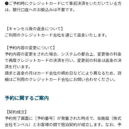
●ご予約時にクレジットカードにて事前決済をいただいている方
つきましては、一切の責任を負いかねます。
は、銀行口座へのお振込みは不要です。
１０．車中で宿泊される場合は、必ずエンジンを停止してく
ださい。
１１．他の宿泊者のご迷惑になりますので、21時～翌朝6時
【キャンセル後の返金について】
の間車輌移動はご遠慮ください。
ご利用のクレジットカード会社を通じて返金いたします。
１２．レンタル品は管理棟に返却してください。
１３．動物（ペット類）の同伴はご遠慮願います。（愛犬と
【予約内容の変更について】
宿泊可能なサイトは除く）
予約内容の変更をされた場合、システムの都合上、変更後の料金
１４．キャンプ場内に喫煙所はございません。他のお客様の
で再度クレジットカードの決済を行い、変更前の料金は返金の決
ご迷惑にならないようにご配慮願います。
済を行います。
請求と返金の月はカード会社の締め日などにより異なるため、詳
【当キャンプ場での禁止事項】
細はご利用のクレジットカード会社にお問い合わせください。
１．花火（手持ちや打ち上げなど全て）。
２．地面への直火、デッキ上での焚き火、BBQ、キャンプフ
ァイヤー。
予約に関するご案内
３．硬いボールでの球技。（野球、キャッチボール・サッカ
ーなど）
４．大きな音で音楽や楽器などを鳴らす行為。（ 但し貸切イ
【契約成立】
ベントは除く）
予約完了画面に［予約番号］が発番された時点で、当施設（株式
５．発電機の使用。（但し貸切イベントは除く）
会社モンベル）とお客様の間で宿泊契約が成立します。なお、予