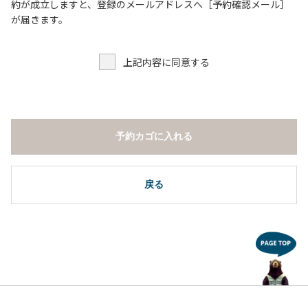
６．申込みされたサイト以外のサイトの利用や共用部（シャ
約が成立しますと、登録のメールアドレスへ［予約確認メール］
ワー棟、水道など）の占有行為。
が届きます。
７．許可無く広告物の配布や掲示または物品の販売等を行な
うこと 。
上記内容に同意する
８．その他 周りに迷惑となるような行為（夜間の大声での談
笑等）や他人に嫌悪感を与えるような行為。
【常設テント利用に際しての注意事項ならびに禁止事項】
１．全室禁煙です。
予約カゴに入れる
２．動物（ペット類）の同伴はご遠慮願います。
３．備品の持ち出しはしないでください。
４．ご訪問客と常設テント内での面会はご遠慮願います。
戻る