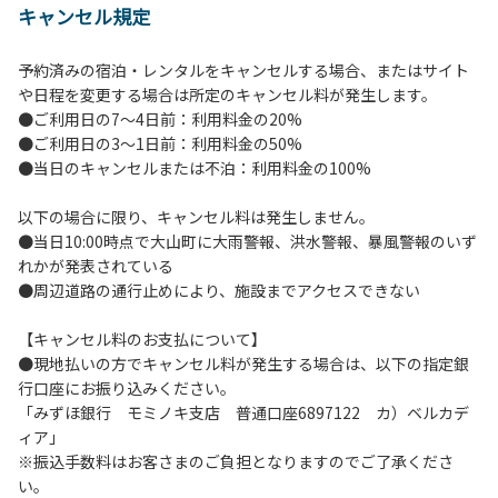
キャンセル規定
【当キャンプ場利用に際してのご案内ならびに注意事項】
１．貴重品の管理は各自で行ってください。
予約済みの宿泊・レンタルをキャンセルする場合、またはサイト
２．利用におけるルールを遵守いただき、ご自身で事故の防
や日程を変更する場合は所定のキャンセル料が発生します。
止に努めてください。
●ご利用日の7～4日前：利用料金の20%
３．安全管理上、お子さまの単独での行動はご遠慮くださ
●ご利用日の3～1日前：利用料金の50%
い。
●当日のキャンセルまたは不泊：利用料金の100%
４．当キャンプ場内を車で移動する場合は徐行運転（5ｋｍ/
ｈ以下）を行なってください。
以下の場合に限り、キャンセル料は発生しません。
５．ゴミ（可燃）は指定のゴミ袋に分別した上で、指定の場
●当日10:00時点で大山町に大雨警報、洪水警報、暴風警報のいず
所へ捨ててください。ビン・缶・ペットボトルおよび不燃ゴ
れかが発表されている
ミは持ち帰りお願いします。
●周辺道路の通行止めにより、施設までアクセスできない
６．BBQ及び焚火台の灰につきましては鎮火を確認した上で
指定の回収場所へ廃棄してください。
【キャンセル料のお支払について】
７．暴力団等反社会勢力及びその関係者ならびに公共の秩
●現地払いの方でキャンセル料が発生する場合は、以下の指定銀
序、善良の風俗に反する恐れのある場合には、ご利用をお断
行口座にお振り込みください。
りいたします。
「みずほ銀行 モミノキ支店 普通口座6897122 カ）ベルカデ
８．不可抗力以外の事由により建造物、家具、備品、その他
ィア」
の物品を損傷、紛失、汚染させた場合には、相当額を弁償し
※振込手数料はお客さまのご負担となりますのでご了承くださ
ていただくことがあります。
い。
９．当キャンプ場内（駐車場を含む）での事故や盗難などに