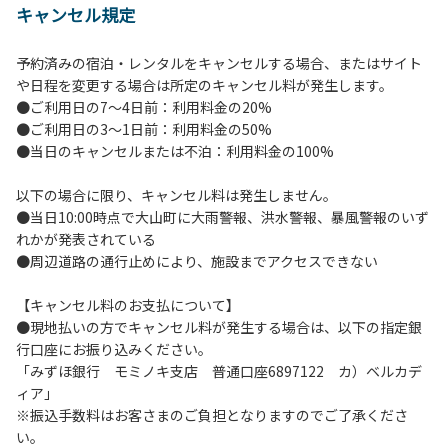
キャンセル規定
【当キャンプ場利用に際してのご案内ならびに注意事項】
１．貴重品の管理は各自で行ってください。
予約済みの宿泊・レンタルをキャンセルする場合、またはサイト
２．利用におけるルールを遵守いただき、ご自身で事故の防
や日程を変更する場合は所定のキャンセル料が発生します。
止に努めてください。
●ご利用日の7～4日前：利用料金の20%
３．安全管理上、お子さまの単独での行動はご遠慮くださ
●ご利用日の3～1日前：利用料金の50%
い。
●当日のキャンセルまたは不泊：利用料金の100%
４．当キャンプ場内を車で移動する場合は徐行運転（5ｋｍ/
ｈ以下）を行なってください。
以下の場合に限り、キャンセル料は発生しません。
５．ゴミ（可燃）は指定のゴミ袋に分別した上で、指定の場
●当日10:00時点で大山町に大雨警報、洪水警報、暴風警報のいず
所へ捨ててください。ビン・缶・ペットボトルおよび不燃ゴ
れかが発表されている
ミは持ち帰りお願いします。
●周辺道路の通行止めにより、施設までアクセスできない
６．BBQ及び焚火台の灰につきましては鎮火を確認した上で
指定の回収場所へ廃棄してください。
【キャンセル料のお支払について】
７．暴力団等反社会勢力及びその関係者ならびに公共の秩
●現地払いの方でキャンセル料が発生する場合は、以下の指定銀
序、善良の風俗に反する恐れのある場合には、ご利用をお断
行口座にお振り込みください。
りいたします。
「みずほ銀行 モミノキ支店 普通口座6897122 カ）ベルカデ
８．不可抗力以外の事由により建造物、家具、備品、その他
ィア」
の物品を損傷、紛失、汚染させた場合には、相当額を弁償し
※振込手数料はお客さまのご負担となりますのでご了承くださ
ていただくことがあります。
い。
９．当キャンプ場内（駐車場を含む）での事故や盗難などに