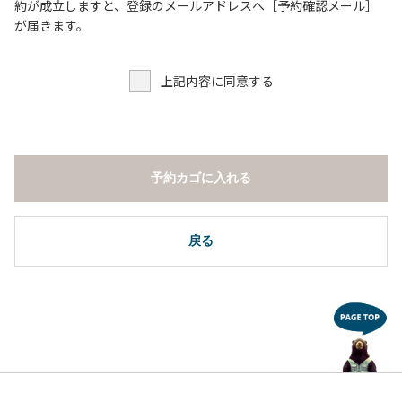
６．申込みされたサイト以外のサイトの利用や共用部（シャ
約が成立しますと、登録のメールアドレスへ［予約確認メール］
ワー棟、水道など）の占有行為。
が届きます。
７．許可無く広告物の配布や掲示または物品の販売等を行な
うこと 。
上記内容に同意する
８．その他 周りに迷惑となるような行為（夜間の大声での談
笑等）や他人に嫌悪感を与えるような行為。
【常設テント利用に際しての注意事項ならびに禁止事項】
１．全室禁煙です。
予約カゴに入れる
２．動物（ペット類）の同伴はご遠慮願います。
３．備品の持ち出しはしないでください。
４．ご訪問客と常設テント内での面会はご遠慮願います。
戻る