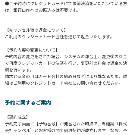
●ご予約時にクレジットカードにて事前決済をいただいている方
つきましては、一切の責任を負いかねます。
は、銀行口座へのお振込みは不要です。
１０．車中で宿泊される場合は、必ずエンジンを停止してく
ださい。
１１．他の宿泊者のご迷惑になりますので、21時～翌朝6時
【キャンセル後の返金について】
の間車輌移動はご遠慮ください。
ご利用のクレジットカード会社を通じて返金いたします。
１２．レンタル品は管理棟に返却してください。
１３．動物（ペット類）の同伴はご遠慮願います。（愛犬と
【予約内容の変更について】
宿泊可能なサイトは除く）
予約内容の変更をされた場合、システムの都合上、変更後の料金
１４．キャンプ場内に喫煙所はございません。他のお客様の
で再度クレジットカードの決済を行い、変更前の料金は返金の決
ご迷惑にならないようにご配慮願います。
済を行います。
請求と返金の月はカード会社の締め日などにより異なるため、詳
【当キャンプ場での禁止事項】
細はご利用のクレジットカード会社にお問い合わせください。
１．花火（手持ちや打ち上げなど全て）。
２．地面への直火、デッキ上での焚き火、BBQ、キャンプフ
ァイヤー。
予約に関するご案内
３．硬いボールでの球技。（野球、キャッチボール・サッカ
ーなど）
４．大きな音で音楽や楽器などを鳴らす行為。（ 但し貸切イ
【契約成立】
ベントは除く）
予約完了画面に［予約番号］が発番された時点で、当施設（株式
５．発電機の使用。（但し貸切イベントは除く）
会社モンベル）とお客様の間で宿泊契約が成立します。なお、予