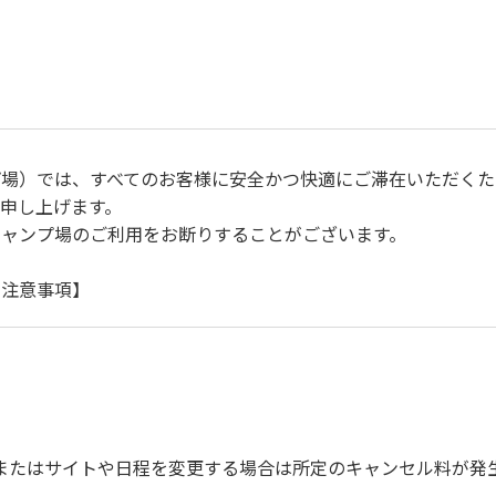
プ場）では、すべてのお客様に安全かつ快適にご滞在いただくた
申し上げます。
キャンプ場のご利用をお断りすることがございます。
に注意事項】
自身で事故の防止に努めてください。
ご遠慮ください。
運転（5ｋｍ/ｈ以下）を行なってください。
上で、指定の場所へ捨ててください。ビン・缶・ペットボトルお
を確認した上で指定の回収場所へ廃棄してください。
またはサイトや日程を変更する場合は所定のキャンセル料が発
びに公共の秩序、善良の風俗に反する恐れのある場合には、ご利