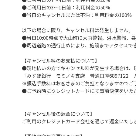
８．不可抗力以外の事由により建造物、家具
●ご利用日の3～1日前：利用料金の50%
９．当キャンプ場内（駐車場を含む）での事
●当日のキャンセルまたは不泊：利用料金の100%
１０．車中で宿泊される場合は、必ずエンジ
１１．他の宿泊者のご迷惑になりますので、2
以下の場合に限り、キャンセル料は発生しません。
１２．レンタル品は管理棟に返却してくださ
●当日10:00時点で大山町に大雨警報、洪水警報
１３．動物（ペット類）の同伴はご遠慮願いま
●周辺道路の通行止めにより、施設までアクセスで
１４．キャンプ場内に喫煙所はございません
【キャンセル料のお支払について】
【当キャンプ場での禁止事項】
●現地払いの方でキャンセル料が発生する場合は、
１．花火（手持ちや打ち上げなど全て）。
「みずほ銀行 モミノキ支店 普通口座6897122
２．地面への直火、デッキ上での焚き火、BB
※振込手数料はお客さまのご負担となりますのでご
３．硬いボールでの球技。（野球、キャッチ
●ご予約時にクレジットカードにて事前決済をいた
４．大きな音で音楽や楽器などを鳴らす行為。
５．発電機の使用。（但し貸切イベントは除
６．申込みされたサイト以外のサイトの利用
【キャンセル後の返金について】
７．許可無く広告物の配布や掲示または物品の
ご利用のクレジットカード会社を通じて返金いたし
８．その他 周りに迷惑となるような行為（夜