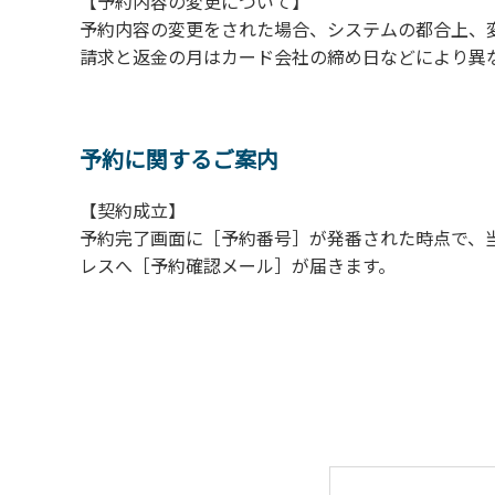
【予約内容の変更について】
【常設テント利用に際しての注意事項ならび
予約内容の変更をされた場合、システムの都合上、
１．全室禁煙です。
請求と返金の月はカード会社の締め日などにより異
２．動物（ペット類）の同伴はご遠慮願います
３．備品の持ち出しはしないでください。
４．ご訪問客と常設テント内での面会はご遠慮
予約に関するご案内
【契約成立】
予約完了画面に［予約番号］が発番された時点で、
レスへ［予約確認メール］が届きます。