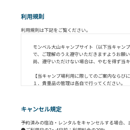
利用規則
利用規則は下記をご覧ください。
モンベル大山キャンプサイト（以下当キャン
で、ご理解のうえ遵守いただきますようお願い
尚、遵守いただけない場合は、やむを得ず当
【当キャンプ場利用に際してのご案内ならび
１．貴重品の管理は各自で行ってください。
２．利用におけるルールを遵守いただき、ご
３．安全管理上、お子さまの単独での行動は
４．当キャンプ場内を車で移動する場合は徐行
キャンセル規定
５．ゴミ（可燃）は指定のゴミ袋に分別した
６．BBQ及び焚火台の灰につきましては鎮火
予約済みの宿泊・レンタルをキャンセルする場合、
７．暴力団等反社会勢力及びその関係者なら
●ご利用日の7～4日前：利用料金の20%