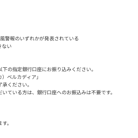
、備品、その他の物品を損傷、紛失、汚染させた場合には、相当
故や盗難などにつきましては、一切の責任を負いかねます。
ンを停止してください。
1時～翌朝6時の間車輌移動はご遠慮ください。
い。
、暴風警報のいずれかが発表されている
す。（愛犬と宿泊可能なサイトは除く）
きない
。他のお客様のご迷惑にならないようにご配慮願います。
以下の指定銀行口座にお振り込みください。
 カ）ベルカディア」
Q、キャンプファイヤー。
了承ください。
ボール・サッカーなど）
だいている方は、銀行口座へのお振込みは不要です。
（ 但し貸切イベントは除く）
く）
や共用部（シャワー棟、水道など）の占有行為。
販売等を行なうこと 。
ます。
間の大声での談笑等）や他人に嫌悪感を与えるような行為。