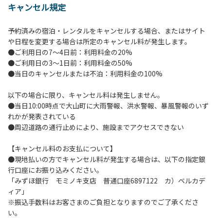
キャンセル規定
【当キャンプ場利用に際してのご案内ならびに注意事項】
１．貴重品の管理は各自で行ってください。
予約済みの宿泊・レンタルをキャンセルする場合、またはサイト
２．利用におけるルールを遵守いただき、ご自身で事故の防
や日程を変更する場合は所定のキャンセル料が発生します。
止に努めてください。
●ご利用日の7～4日前：利用料金の20%
３．安全管理上、お子さまの単独での行動はご遠慮くださ
●ご利用日の3～1日前：利用料金の50%
い。
●当日のキャンセルまたは不泊：利用料金の100%
４．当キャンプ場内を車で移動する場合は徐行運転（5ｋｍ/
ｈ以下）を行なってください。
以下の場合に限り、キャンセル料は発生しません。
５．ゴミ（可燃）は指定のゴミ袋に分別した上で、指定の場
●当日10:00時点で大山町に大雨警報、洪水警報、暴風警報のいず
所へ捨ててください。ビン・缶・ペットボトルおよび不燃ゴ
れかが発表されている
ミは持ち帰りお願いします。
●周辺道路の通行止めにより、施設までアクセスできない
６．BBQ及び焚火台の灰につきましては鎮火を確認した上で
指定の回収場所へ廃棄してください。
【キャンセル料のお支払について】
７．暴力団等反社会勢力及びその関係者ならびに公共の秩
●現地払いの方でキャンセル料が発生する場合は、以下の指定銀
序、善良の風俗に反する恐れのある場合には、ご利用をお断
行口座にお振り込みください。
りいたします。
「みずほ銀行 モミノキ支店 普通口座6897122 カ）ベルカデ
８．不可抗力以外の事由により建造物、家具、備品、その他
ィア」
の物品を損傷、紛失、汚染させた場合には、相当額を弁償し
※振込手数料はお客さまのご負担となりますのでご了承くださ
ていただくことがあります。
い。
９．当キャンプ場内（駐車場を含む）での事故や盗難などに