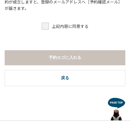
６．申込みされたサイト以外のサイトの利用や共用部（シャ
約が成立しますと、登録のメールアドレスへ［予約確認メール］
ワー棟、水道など）の占有行為。
が届きます。
７．許可無く広告物の配布や掲示または物品の販売等を行な
うこと 。
上記内容に同意する
８．その他 周りに迷惑となるような行為（夜間の大声での談
笑等）や他人に嫌悪感を与えるような行為。
【常設テント利用に際しての注意事項ならびに禁止事項】
１．全室禁煙です。
予約カゴに入れる
２．動物（ペット類）の同伴はご遠慮願います。
３．備品の持ち出しはしないでください。
４．ご訪問客と常設テント内での面会はご遠慮願います。
戻る