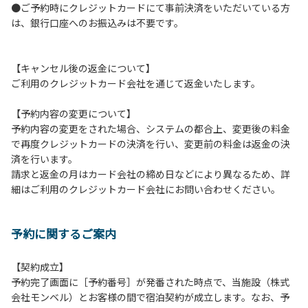
●ご予約時にクレジットカードにて事前決済をいただいている方
つきましては、一切の責任を負いかねます。
は、銀行口座へのお振込みは不要です。
１０．車中で宿泊される場合は、必ずエンジンを停止してく
ださい。
１１．他の宿泊者のご迷惑になりますので、21時～翌朝6時
【キャンセル後の返金について】
の間車輌移動はご遠慮ください。
ご利用のクレジットカード会社を通じて返金いたします。
１２．レンタル品は管理棟に返却してください。
１３．動物（ペット類）の同伴はご遠慮願います。（愛犬と
【予約内容の変更について】
宿泊可能なサイトは除く）
予約内容の変更をされた場合、システムの都合上、変更後の料金
１４．キャンプ場内に喫煙所はございません。他のお客様の
で再度クレジットカードの決済を行い、変更前の料金は返金の決
ご迷惑にならないようにご配慮願います。
済を行います。
請求と返金の月はカード会社の締め日などにより異なるため、詳
【当キャンプ場での禁止事項】
細はご利用のクレジットカード会社にお問い合わせください。
１．花火（手持ちや打ち上げなど全て）。
２．地面への直火、デッキ上での焚き火、BBQ、キャンプフ
ァイヤー。
予約に関するご案内
３．硬いボールでの球技。（野球、キャッチボール・サッカ
ーなど）
４．大きな音で音楽や楽器などを鳴らす行為。（ 但し貸切イ
【契約成立】
ベントは除く）
予約完了画面に［予約番号］が発番された時点で、当施設（株式
５．発電機の使用。（但し貸切イベントは除く）
会社モンベル）とお客様の間で宿泊契約が成立します。なお、予