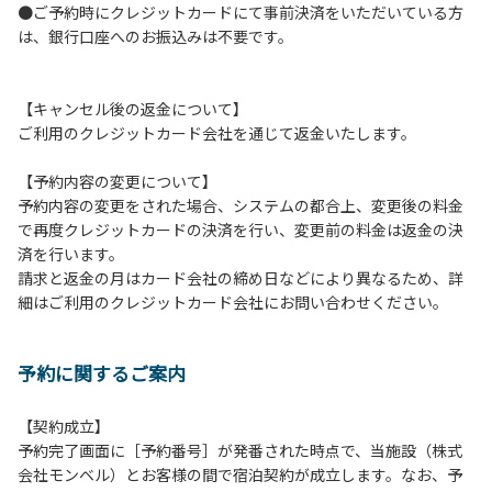
●ご予約時にクレジットカードにて事前決済をいただいている方
つきましては、一切の責任を負いかねます。
は、銀行口座へのお振込みは不要です。
１０．車中で宿泊される場合は、必ずエンジンを停止してく
ださい。
１１．他の宿泊者のご迷惑になりますので、21時～翌朝6時
【キャンセル後の返金について】
の間車輌移動はご遠慮ください。
ご利用のクレジットカード会社を通じて返金いたします。
１２．レンタル品は管理棟に返却してください。
１３．動物（ペット類）の同伴はご遠慮願います。（愛犬と
【予約内容の変更について】
宿泊可能なサイトは除く）
予約内容の変更をされた場合、システムの都合上、変更後の料金
１４．キャンプ場内に喫煙所はございません。他のお客様の
で再度クレジットカードの決済を行い、変更前の料金は返金の決
ご迷惑にならないようにご配慮願います。
済を行います。
請求と返金の月はカード会社の締め日などにより異なるため、詳
【当キャンプ場での禁止事項】
細はご利用のクレジットカード会社にお問い合わせください。
１．花火（手持ちや打ち上げなど全て）。
２．地面への直火、デッキ上での焚き火、BBQ、キャンプフ
ァイヤー。
予約に関するご案内
３．硬いボールでの球技。（野球、キャッチボール・サッカ
ーなど）
４．大きな音で音楽や楽器などを鳴らす行為。（ 但し貸切イ
【契約成立】
ベントは除く）
予約完了画面に［予約番号］が発番された時点で、当施設（株式
５．発電機の使用。（但し貸切イベントは除く）
会社モンベル）とお客様の間で宿泊契約が成立します。なお、予