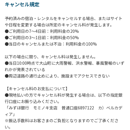
キャンセル規定
【当キャンプ場利用に際してのご案内ならびに注意事項】
１．貴重品の管理は各自で行ってください。
予約済みの宿泊・レンタルをキャンセルする場合、またはサイト
２．利用におけるルールを遵守いただき、ご自身で事故の防
や日程を変更する場合は所定のキャンセル料が発生します。
止に努めてください。
●ご利用日の7～4日前：利用料金の20%
３．安全管理上、お子さまの単独での行動はご遠慮くださ
●ご利用日の3～1日前：利用料金の50%
い。
●当日のキャンセルまたは不泊：利用料金の100%
４．当キャンプ場内を車で移動する場合は徐行運転（5ｋｍ/
ｈ以下）を行なってください。
以下の場合に限り、キャンセル料は発生しません。
５．ゴミ（可燃）は指定のゴミ袋に分別した上で、指定の場
●当日10:00時点で大山町に大雨警報、洪水警報、暴風警報のいず
所へ捨ててください。ビン・缶・ペットボトルおよび不燃ゴ
れかが発表されている
ミは持ち帰りお願いします。
●周辺道路の通行止めにより、施設までアクセスできない
６．BBQ及び焚火台の灰につきましては鎮火を確認した上で
指定の回収場所へ廃棄してください。
【キャンセル料のお支払について】
７．暴力団等反社会勢力及びその関係者ならびに公共の秩
●現地払いの方でキャンセル料が発生する場合は、以下の指定銀
序、善良の風俗に反する恐れのある場合には、ご利用をお断
行口座にお振り込みください。
りいたします。
「みずほ銀行 モミノキ支店 普通口座6897122 カ）ベルカデ
８．不可抗力以外の事由により建造物、家具、備品、その他
ィア」
の物品を損傷、紛失、汚染させた場合には、相当額を弁償し
※振込手数料はお客さまのご負担となりますのでご了承くださ
ていただくことがあります。
い。
９．当キャンプ場内（駐車場を含む）での事故や盗難などに