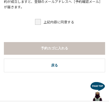
６．申込みされたサイト以外のサイトの利用や共用部（シャ
約が成立しますと、登録のメールアドレスへ［予約確認メール］
ワー棟、水道など）の占有行為。
が届きます。
７．許可無く広告物の配布や掲示または物品の販売等を行な
うこと 。
上記内容に同意する
８．その他 周りに迷惑となるような行為（夜間の大声での談
笑等）や他人に嫌悪感を与えるような行為。
【常設テント利用に際しての注意事項ならびに禁止事項】
１．全室禁煙です。
予約カゴに入れる
２．動物（ペット類）の同伴はご遠慮願います。
３．備品の持ち出しはしないでください。
４．ご訪問客と常設テント内での面会はご遠慮願います。
戻る