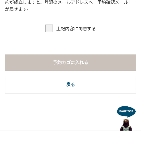
６．申込みされたサイト以外のサイトの利用や共用部（シャ
約が成立しますと、登録のメールアドレスへ［予約確認メール］
ワー棟、水道など）の占有行為。
が届きます。
７．許可無く広告物の配布や掲示または物品の販売等を行な
うこと 。
上記内容に同意する
８．その他 周りに迷惑となるような行為（夜間の大声での談
笑等）や他人に嫌悪感を与えるような行為。
【常設テント利用に際しての注意事項ならびに禁止事項】
１．全室禁煙です。
予約カゴに入れる
２．動物（ペット類）の同伴はご遠慮願います。
３．備品の持ち出しはしないでください。
４．ご訪問客と常設テント内での面会はご遠慮願います。
戻る