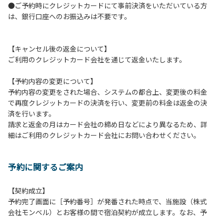
●ご予約時にクレジットカードにて事前決済をいただいている方
つきましては、一切の責任を負いかねます。
は、銀行口座へのお振込みは不要です。
１０．車中で宿泊される場合は、必ずエンジンを停止してく
ださい。
１１．他の宿泊者のご迷惑になりますので、21時～翌朝6時
【キャンセル後の返金について】
の間車輌移動はご遠慮ください。
ご利用のクレジットカード会社を通じて返金いたします。
１２．レンタル品は管理棟に返却してください。
１３．動物（ペット類）の同伴はご遠慮願います。（愛犬と
【予約内容の変更について】
宿泊可能なサイトは除く）
予約内容の変更をされた場合、システムの都合上、変更後の料金
１４．キャンプ場内に喫煙所はございません。他のお客様の
で再度クレジットカードの決済を行い、変更前の料金は返金の決
ご迷惑にならないようにご配慮願います。
済を行います。
請求と返金の月はカード会社の締め日などにより異なるため、詳
【当キャンプ場での禁止事項】
細はご利用のクレジットカード会社にお問い合わせください。
１．花火（手持ちや打ち上げなど全て）。
２．地面への直火、デッキ上での焚き火、BBQ、キャンプフ
ァイヤー。
予約に関するご案内
３．硬いボールでの球技。（野球、キャッチボール・サッカ
ーなど）
４．大きな音で音楽や楽器などを鳴らす行為。（ 但し貸切イ
【契約成立】
ベントは除く）
予約完了画面に［予約番号］が発番された時点で、当施設（株式
５．発電機の使用。（但し貸切イベントは除く）
会社モンベル）とお客様の間で宿泊契約が成立します。なお、予