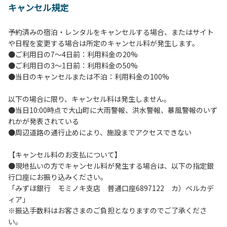
キャンセル規定
【当キャンプ場利用に際してのご案内ならびに注意事項】
１．貴重品の管理は各自で行ってください。
予約済みの宿泊・レンタルをキャンセルする場合、またはサイト
２．利用におけるルールを遵守いただき、ご自身で事故の防
や日程を変更する場合は所定のキャンセル料が発生します。
止に努めてください。
●ご利用日の7～4日前：利用料金の20%
３．安全管理上、お子さまの単独での行動はご遠慮くださ
●ご利用日の3～1日前：利用料金の50%
い。
●当日のキャンセルまたは不泊：利用料金の100%
４．当キャンプ場内を車で移動する場合は徐行運転（5ｋｍ/
ｈ以下）を行なってください。
以下の場合に限り、キャンセル料は発生しません。
５．ゴミ（可燃）は指定のゴミ袋に分別した上で、指定の場
●当日10:00時点で大山町に大雨警報、洪水警報、暴風警報のいず
所へ捨ててください。ビン・缶・ペットボトルおよび不燃ゴ
れかが発表されている
ミは持ち帰りお願いします。
●周辺道路の通行止めにより、施設までアクセスできない
６．BBQ及び焚火台の灰につきましては鎮火を確認した上で
指定の回収場所へ廃棄してください。
【キャンセル料のお支払について】
７．暴力団等反社会勢力及びその関係者ならびに公共の秩
●現地払いの方でキャンセル料が発生する場合は、以下の指定銀
序、善良の風俗に反する恐れのある場合には、ご利用をお断
行口座にお振り込みください。
りいたします。
「みずほ銀行 モミノキ支店 普通口座6897122 カ）ベルカデ
８．不可抗力以外の事由により建造物、家具、備品、その他
ィア」
の物品を損傷、紛失、汚染させた場合には、相当額を弁償し
※振込手数料はお客さまのご負担となりますのでご了承くださ
ていただくことがあります。
い。
９．当キャンプ場内（駐車場を含む）での事故や盗難などに