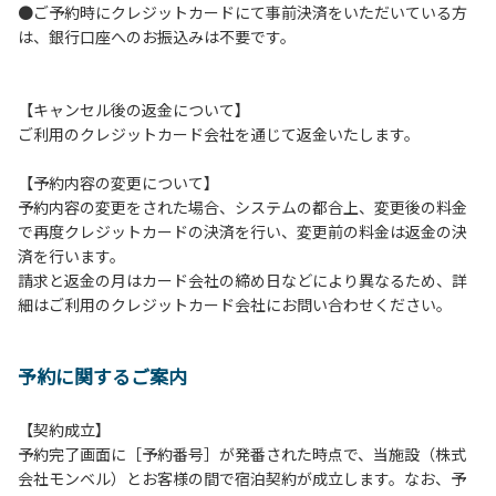
●ご予約時にクレジットカードにて事前決済をいただいている方
つきましては、一切の責任を負いかねます。
は、銀行口座へのお振込みは不要です。
１０．車中で宿泊される場合は、必ずエンジンを停止してく
ださい。
１１．他の宿泊者のご迷惑になりますので、21時～翌朝6時
【キャンセル後の返金について】
の間車輌移動はご遠慮ください。
ご利用のクレジットカード会社を通じて返金いたします。
１２．レンタル品は管理棟に返却してください。
１３．動物（ペット類）の同伴はご遠慮願います。（愛犬と
【予約内容の変更について】
宿泊可能なサイトは除く）
予約内容の変更をされた場合、システムの都合上、変更後の料金
１４．キャンプ場内に喫煙所はございません。他のお客様の
で再度クレジットカードの決済を行い、変更前の料金は返金の決
ご迷惑にならないようにご配慮願います。
済を行います。
請求と返金の月はカード会社の締め日などにより異なるため、詳
【当キャンプ場での禁止事項】
細はご利用のクレジットカード会社にお問い合わせください。
１．花火（手持ちや打ち上げなど全て）。
２．地面への直火、デッキ上での焚き火、BBQ、キャンプフ
ァイヤー。
予約に関するご案内
３．硬いボールでの球技。（野球、キャッチボール・サッカ
ーなど）
４．大きな音で音楽や楽器などを鳴らす行為。（ 但し貸切イ
【契約成立】
ベントは除く）
予約完了画面に［予約番号］が発番された時点で、当施設（株式
５．発電機の使用。（但し貸切イベントは除く）
会社モンベル）とお客様の間で宿泊契約が成立します。なお、予