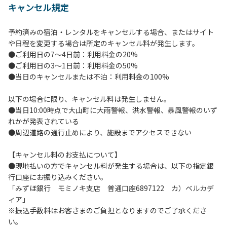
キャンセル規定
【当キャンプ場利用に際してのご案内ならびに注意事項】
１．貴重品の管理は各自で行ってください。
予約済みの宿泊・レンタルをキャンセルする場合、またはサイト
２．利用におけるルールを遵守いただき、ご自身で事故の防
や日程を変更する場合は所定のキャンセル料が発生します。
止に努めてください。
●ご利用日の7～4日前：利用料金の20%
３．安全管理上、お子さまの単独での行動はご遠慮くださ
●ご利用日の3～1日前：利用料金の50%
い。
●当日のキャンセルまたは不泊：利用料金の100%
４．当キャンプ場内を車で移動する場合は徐行運転（5ｋｍ/
ｈ以下）を行なってください。
以下の場合に限り、キャンセル料は発生しません。
５．ゴミ（可燃）は指定のゴミ袋に分別した上で、指定の場
●当日10:00時点で大山町に大雨警報、洪水警報、暴風警報のいず
所へ捨ててください。ビン・缶・ペットボトルおよび不燃ゴ
れかが発表されている
ミは持ち帰りお願いします。
●周辺道路の通行止めにより、施設までアクセスできない
６．BBQ及び焚火台の灰につきましては鎮火を確認した上で
指定の回収場所へ廃棄してください。
【キャンセル料のお支払について】
７．暴力団等反社会勢力及びその関係者ならびに公共の秩
●現地払いの方でキャンセル料が発生する場合は、以下の指定銀
序、善良の風俗に反する恐れのある場合には、ご利用をお断
行口座にお振り込みください。
りいたします。
「みずほ銀行 モミノキ支店 普通口座6897122 カ）ベルカデ
８．不可抗力以外の事由により建造物、家具、備品、その他
ィア」
の物品を損傷、紛失、汚染させた場合には、相当額を弁償し
※振込手数料はお客さまのご負担となりますのでご了承くださ
ていただくことがあります。
い。
９．当キャンプ場内（駐車場を含む）での事故や盗難などに