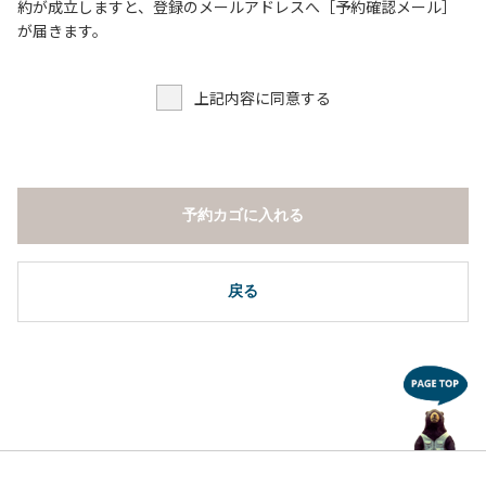
６．申込みされたサイト以外のサイトの利用や共用部（シャ
約が成立しますと、登録のメールアドレスへ［予約確認メール］
ワー棟、水道など）の占有行為。
が届きます。
７．許可無く広告物の配布や掲示または物品の販売等を行な
うこと 。
上記内容に同意する
８．その他 周りに迷惑となるような行為（夜間の大声での談
笑等）や他人に嫌悪感を与えるような行為。
【常設テント利用に際しての注意事項ならびに禁止事項】
１．全室禁煙です。
予約カゴに入れる
２．動物（ペット類）の同伴はご遠慮願います。
３．備品の持ち出しはしないでください。
４．ご訪問客と常設テント内での面会はご遠慮願います。
戻る