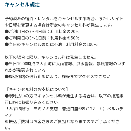
キャンセル規定
【当キャンプ場利用に際してのご案内ならびに注意事項】
１．貴重品の管理は各自で行ってください。
予約済みの宿泊・レンタルをキャンセルする場合、またはサイト
２．利用におけるルールを遵守いただき、ご自身で事故の防
や日程を変更する場合は所定のキャンセル料が発生します。
止に努めてください。
●ご利用日の7～4日前：利用料金の20%
３．安全管理上、お子さまの単独での行動はご遠慮くださ
●ご利用日の3～1日前：利用料金の50%
い。
●当日のキャンセルまたは不泊：利用料金の100%
４．当キャンプ場内を車で移動する場合は徐行運転（5ｋｍ/
ｈ以下）を行なってください。
以下の場合に限り、キャンセル料は発生しません。
５．ゴミ（可燃）は指定のゴミ袋に分別した上で、指定の場
●当日10:00時点で大山町に大雨警報、洪水警報、暴風警報のいず
所へ捨ててください。ビン・缶・ペットボトルおよび不燃ゴ
れかが発表されている
ミは持ち帰りお願いします。
●周辺道路の通行止めにより、施設までアクセスできない
６．BBQ及び焚火台の灰につきましては鎮火を確認した上で
指定の回収場所へ廃棄してください。
【キャンセル料のお支払について】
７．暴力団等反社会勢力及びその関係者ならびに公共の秩
●現地払いの方でキャンセル料が発生する場合は、以下の指定銀
序、善良の風俗に反する恐れのある場合には、ご利用をお断
行口座にお振り込みください。
りいたします。
「みずほ銀行 モミノキ支店 普通口座6897122 カ）ベルカデ
８．不可抗力以外の事由により建造物、家具、備品、その他
ィア」
の物品を損傷、紛失、汚染させた場合には、相当額を弁償し
※振込手数料はお客さまのご負担となりますのでご了承くださ
ていただくことがあります。
い。
９．当キャンプ場内（駐車場を含む）での事故や盗難などに