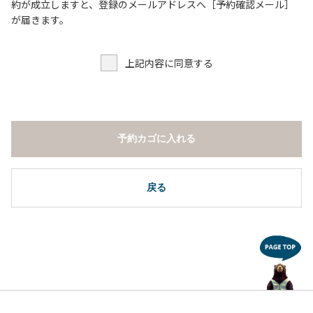
６．申込みされたサイト以外のサイトの利用や共用部（シャ
約が成立しますと、登録のメールアドレスへ［予約確認メール］
ワー棟、水道など）の占有行為。
が届きます。
７．許可無く広告物の配布や掲示または物品の販売等を行な
うこと 。
上記内容に同意する
８．その他 周りに迷惑となるような行為（夜間の大声での談
笑等）や他人に嫌悪感を与えるような行為。
【常設テント利用に際しての注意事項ならびに禁止事項】
１．全室禁煙です。
予約カゴに入れる
２．動物（ペット類）の同伴はご遠慮願います。
３．備品の持ち出しはしないでください。
４．ご訪問客と常設テント内での面会はご遠慮願います。
戻る