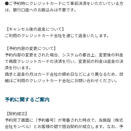
●ご予約時にクレジットカードにて事前決済をいただいている方
つきましては、一切の責任を負いかねます。
は、銀行口座へのお振込みは不要です。
１０．車中で宿泊される場合は、必ずエンジンを停止してく
ださい。
１１．他の宿泊者のご迷惑になりますので、21時～翌朝6時
【キャンセル後の返金について】
の間車輌移動はご遠慮ください。
ご利用のクレジットカード会社を通じて返金いたします。
１２．レンタル品は管理棟に返却してください。
１３．動物（ペット類）の同伴はご遠慮願います。（愛犬と
【予約内容の変更について】
宿泊可能なサイトは除く）
予約内容の変更をされた場合、システムの都合上、変更後の料金
１４．キャンプ場内に喫煙所はございません。他のお客様の
で再度クレジットカードの決済を行い、変更前の料金は返金の決
ご迷惑にならないようにご配慮願います。
済を行います。
請求と返金の月はカード会社の締め日などにより異なるため、詳
【当キャンプ場での禁止事項】
細はご利用のクレジットカード会社にお問い合わせください。
１．花火（手持ちや打ち上げなど全て）。
２．地面への直火、デッキ上での焚き火、BBQ、キャンプフ
ァイヤー。
予約に関するご案内
３．硬いボールでの球技。（野球、キャッチボール・サッカ
ーなど）
４．大きな音で音楽や楽器などを鳴らす行為。（ 但し貸切イ
【契約成立】
ベントは除く）
予約完了画面に［予約番号］が発番された時点で、当施設（株式
５．発電機の使用。（但し貸切イベントは除く）
会社モンベル）とお客様の間で宿泊契約が成立します。なお、予