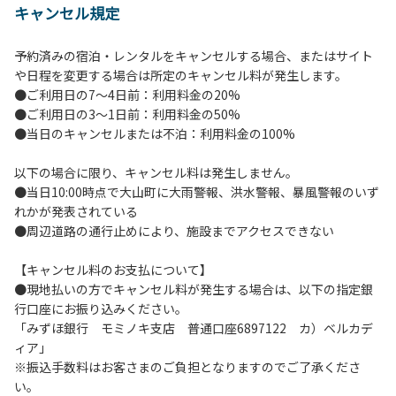
キャンセル規定
【当キャンプ場利用に際してのご案内ならびに注意事項】
１．貴重品の管理は各自で行ってください。
予約済みの宿泊・レンタルをキャンセルする場合、またはサイト
２．利用におけるルールを遵守いただき、ご自身で事故の防
や日程を変更する場合は所定のキャンセル料が発生します。
止に努めてください。
●ご利用日の7～4日前：利用料金の20%
３．安全管理上、お子さまの単独での行動はご遠慮くださ
●ご利用日の3～1日前：利用料金の50%
い。
●当日のキャンセルまたは不泊：利用料金の100%
４．当キャンプ場内を車で移動する場合は徐行運転（5ｋｍ/
ｈ以下）を行なってください。
以下の場合に限り、キャンセル料は発生しません。
５．ゴミ（可燃）は指定のゴミ袋に分別した上で、指定の場
●当日10:00時点で大山町に大雨警報、洪水警報、暴風警報のいず
所へ捨ててください。ビン・缶・ペットボトルおよび不燃ゴ
れかが発表されている
ミは持ち帰りお願いします。
●周辺道路の通行止めにより、施設までアクセスできない
６．BBQ及び焚火台の灰につきましては鎮火を確認した上で
指定の回収場所へ廃棄してください。
【キャンセル料のお支払について】
７．暴力団等反社会勢力及びその関係者ならびに公共の秩
●現地払いの方でキャンセル料が発生する場合は、以下の指定銀
序、善良の風俗に反する恐れのある場合には、ご利用をお断
行口座にお振り込みください。
りいたします。
「みずほ銀行 モミノキ支店 普通口座6897122 カ）ベルカデ
８．不可抗力以外の事由により建造物、家具、備品、その他
ィア」
の物品を損傷、紛失、汚染させた場合には、相当額を弁償し
※振込手数料はお客さまのご負担となりますのでご了承くださ
ていただくことがあります。
い。
９．当キャンプ場内（駐車場を含む）での事故や盗難などに