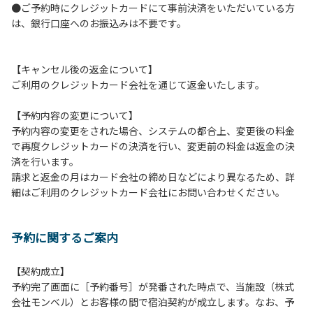
●ご予約時にクレジットカードにて事前決済をいただいている方
つきましては、一切の責任を負いかねます。
は、銀行口座へのお振込みは不要です。
１０．車中で宿泊される場合は、必ずエンジンを停止してく
ださい。
１１．他の宿泊者のご迷惑になりますので、21時～翌朝6時
【キャンセル後の返金について】
の間車輌移動はご遠慮ください。
ご利用のクレジットカード会社を通じて返金いたします。
１２．レンタル品は管理棟に返却してください。
１３．動物（ペット類）の同伴はご遠慮願います。（愛犬と
【予約内容の変更について】
宿泊可能なサイトは除く）
予約内容の変更をされた場合、システムの都合上、変更後の料金
１４．キャンプ場内に喫煙所はございません。他のお客様の
で再度クレジットカードの決済を行い、変更前の料金は返金の決
ご迷惑にならないようにご配慮願います。
済を行います。
請求と返金の月はカード会社の締め日などにより異なるため、詳
【当キャンプ場での禁止事項】
細はご利用のクレジットカード会社にお問い合わせください。
１．花火（手持ちや打ち上げなど全て）。
２．地面への直火、デッキ上での焚き火、BBQ、キャンプフ
ァイヤー。
予約に関するご案内
３．硬いボールでの球技。（野球、キャッチボール・サッカ
ーなど）
４．大きな音で音楽や楽器などを鳴らす行為。（ 但し貸切イ
【契約成立】
ベントは除く）
予約完了画面に［予約番号］が発番された時点で、当施設（株式
５．発電機の使用。（但し貸切イベントは除く）
会社モンベル）とお客様の間で宿泊契約が成立します。なお、予