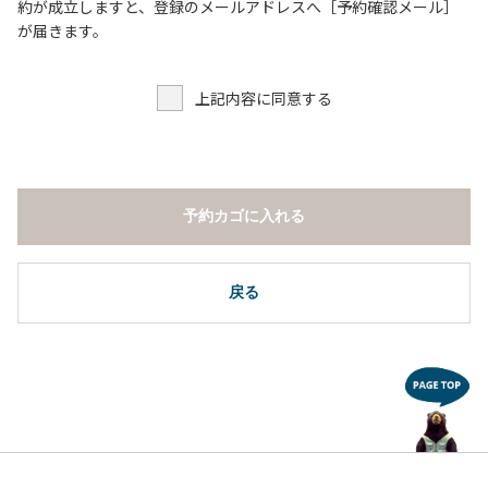
６．申込みされたサイト以外のサイトの利用や共用部（シャ
約が成立しますと、登録のメールアドレスへ［予約確認メール］
ワー棟、水道など）の占有行為。
が届きます。
７．許可無く広告物の配布や掲示または物品の販売等を行な
うこと 。
上記内容に同意する
８．その他 周りに迷惑となるような行為（夜間の大声での談
笑等）や他人に嫌悪感を与えるような行為。
【常設テント利用に際しての注意事項ならびに禁止事項】
１．全室禁煙です。
予約カゴに入れる
２．動物（ペット類）の同伴はご遠慮願います。
３．備品の持ち出しはしないでください。
４．ご訪問客と常設テント内での面会はご遠慮願います。
戻る