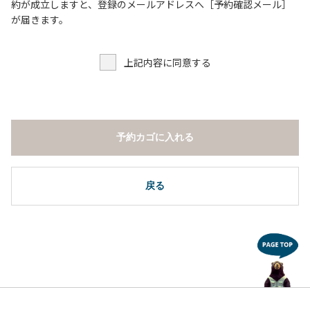
６．申込みされたサイト以外のサイトの利用や共用部（シャ
約が成立しますと、登録のメールアドレスへ［予約確認メール］
ワー棟、水道など）の占有行為。
が届きます。
７．許可無く広告物の配布や掲示または物品の販売等を行な
うこと 。
上記内容に同意する
８．その他 周りに迷惑となるような行為（夜間の大声での談
笑等）や他人に嫌悪感を与えるような行為。
【常設テント利用に際しての注意事項ならびに禁止事項】
１．全室禁煙です。
予約カゴに入れる
２．動物（ペット類）の同伴はご遠慮願います。
３．備品の持ち出しはしないでください。
４．ご訪問客と常設テント内での面会はご遠慮願います。
戻る