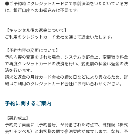
●ご予約時にクレジットカードにて事前決済をいただいている方
つきましては、一切の責任を負いかねます。
は、銀行口座へのお振込みは不要です。
１０．車中で宿泊される場合は、必ずエンジンを停止してく
ださい。
１１．他の宿泊者のご迷惑になりますので、21時～翌朝6時
【キャンセル後の返金について】
の間車輌移動はご遠慮ください。
ご利用のクレジットカード会社を通じて返金いたします。
１２．レンタル品は管理棟に返却してください。
１３．動物（ペット類）の同伴はご遠慮願います。（愛犬と
【予約内容の変更について】
宿泊可能なサイトは除く）
予約内容の変更をされた場合、システムの都合上、変更後の料金
１４．キャンプ場内に喫煙所はございません。他のお客様の
で再度クレジットカードの決済を行い、変更前の料金は返金の決
ご迷惑にならないようにご配慮願います。
済を行います。
請求と返金の月はカード会社の締め日などにより異なるため、詳
【当キャンプ場での禁止事項】
細はご利用のクレジットカード会社にお問い合わせください。
１．花火（手持ちや打ち上げなど全て）。
２．地面への直火、デッキ上での焚き火、BBQ、キャンプフ
ァイヤー。
予約に関するご案内
３．硬いボールでの球技。（野球、キャッチボール・サッカ
ーなど）
４．大きな音で音楽や楽器などを鳴らす行為。（ 但し貸切イ
【契約成立】
ベントは除く）
予約完了画面に［予約番号］が発番された時点で、当施設（株式
５．発電機の使用。（但し貸切イベントは除く）
会社モンベル）とお客様の間で宿泊契約が成立します。なお、予