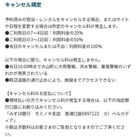
キャンセル規定
【当キャンプ場利用に際してのご案内ならびに注意事項】
１．貴重品の管理は各自で行ってください。
予約済みの宿泊・レンタルをキャンセルする場合、またはサイト
２．利用におけるルールを遵守いただき、ご自身で事故の防
や日程を変更する場合は所定のキャンセル料が発生します。
止に努めてください。
●ご利用日の7～4日前：利用料金の20%
３．安全管理上、お子さまの単独での行動はご遠慮くださ
●ご利用日の3～1日前：利用料金の50%
い。
●当日のキャンセルまたは不泊：利用料金の100%
４．当キャンプ場内を車で移動する場合は徐行運転（5ｋｍ/
ｈ以下）を行なってください。
以下の場合に限り、キャンセル料は発生しません。
５．ゴミ（可燃）は指定のゴミ袋に分別した上で、指定の場
●当日10:00時点で大山町に大雨警報、洪水警報、暴風警報のいず
所へ捨ててください。ビン・缶・ペットボトルおよび不燃ゴ
れかが発表されている
ミは持ち帰りお願いします。
●周辺道路の通行止めにより、施設までアクセスできない
６．BBQ及び焚火台の灰につきましては鎮火を確認した上で
指定の回収場所へ廃棄してください。
【キャンセル料のお支払について】
７．暴力団等反社会勢力及びその関係者ならびに公共の秩
●現地払いの方でキャンセル料が発生する場合は、以下の指定銀
序、善良の風俗に反する恐れのある場合には、ご利用をお断
行口座にお振り込みください。
りいたします。
「みずほ銀行 モミノキ支店 普通口座6897122 カ）ベルカデ
８．不可抗力以外の事由により建造物、家具、備品、その他
ィア」
の物品を損傷、紛失、汚染させた場合には、相当額を弁償し
※振込手数料はお客さまのご負担となりますのでご了承くださ
ていただくことがあります。
い。
９．当キャンプ場内（駐車場を含む）での事故や盗難などに