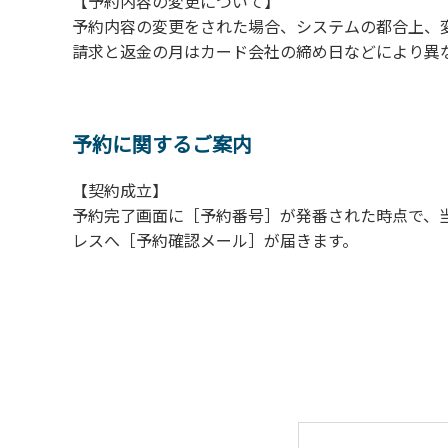
【予約内容の変更について】
【常設テント利用に際しての注意事項ならび
予約内容の変更をされた場合、システムの都合上、
１．全室禁煙です。
請求と返金の月はカード会社の締め日などにより異
２．動物（ペット類）の同伴はご遠慮願います
３．備品の持ち出しはしないでください。
４．ご訪問客と常設テント内での面会はご遠慮
予約に関するご案内
【契約成立】
予約完了画面に［予約番号］が発番された時点で、
レスへ［予約確認メール］が届きます。