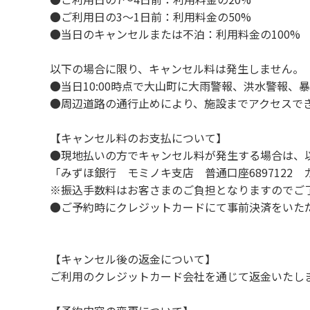
８．不可抗力以外の事由により建造物、家具
●ご利用日の3～1日前：利用料金の50%
９．当キャンプ場内（駐車場を含む）での事
●当日のキャンセルまたは不泊：利用料金の100%
１０．車中で宿泊される場合は、必ずエンジ
１１．他の宿泊者のご迷惑になりますので、2
以下の場合に限り、キャンセル料は発生しません。
１２．レンタル品は管理棟に返却してくださ
●当日10:00時点で大山町に大雨警報、洪水警報
１３．動物（ペット類）の同伴はご遠慮願いま
●周辺道路の通行止めにより、施設までアクセスで
１４．キャンプ場内に喫煙所はございません
【キャンセル料のお支払について】
【当キャンプ場での禁止事項】
●現地払いの方でキャンセル料が発生する場合は、
１．花火（手持ちや打ち上げなど全て）。
「みずほ銀行 モミノキ支店 普通口座6897122
２．地面への直火、デッキ上での焚き火、BB
※振込手数料はお客さまのご負担となりますのでご
３．硬いボールでの球技。（野球、キャッチ
●ご予約時にクレジットカードにて事前決済をいた
４．大きな音で音楽や楽器などを鳴らす行為。
５．発電機の使用。（但し貸切イベントは除
６．申込みされたサイト以外のサイトの利用
【キャンセル後の返金について】
７．許可無く広告物の配布や掲示または物品の
ご利用のクレジットカード会社を通じて返金いたし
８．その他 周りに迷惑となるような行為（夜