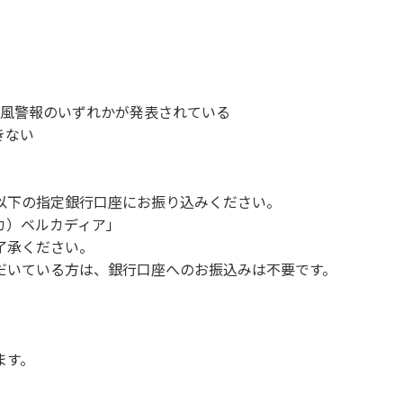
、備品、その他の物品を損傷、紛失、汚染させた場合には、相当
故や盗難などにつきましては、一切の責任を負いかねます。
ンを停止してください。
1時～翌朝6時の間車輌移動はご遠慮ください。
い。
、暴風警報のいずれかが発表されている
す。（愛犬と宿泊可能なサイトは除く）
きない
。他のお客様のご迷惑にならないようにご配慮願います。
以下の指定銀行口座にお振り込みください。
 カ）ベルカディア」
Q、キャンプファイヤー。
了承ください。
ボール・サッカーなど）
だいている方は、銀行口座へのお振込みは不要です。
（ 但し貸切イベントは除く）
く）
や共用部（シャワー棟、水道など）の占有行為。
販売等を行なうこと 。
ます。
間の大声での談笑等）や他人に嫌悪感を与えるような行為。