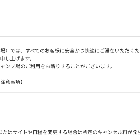
プ場）では、すべてのお客様に安全かつ快適にご滞在いただくた
申し上げます。
キャンプ場のご利用をお断りすることがございます。
に注意事項】
自身で事故の防止に努めてください。
ご遠慮ください。
運転（5ｋｍ/ｈ以下）を行なってください。
上で、指定の場所へ捨ててください。ビン・缶・ペットボトルお
を確認した上で指定の回収場所へ廃棄してください。
またはサイトや日程を変更する場合は所定のキャンセル料が発
びに公共の秩序、善良の風俗に反する恐れのある場合には、ご利