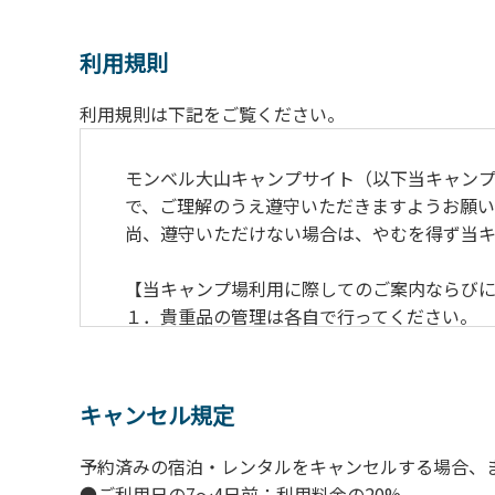
利用規則
利用規則は下記をご覧ください。
モンベル大山キャンプサイト（以下当キャン
で、ご理解のうえ遵守いただきますようお願い
尚、遵守いただけない場合は、やむを得ず当
【当キャンプ場利用に際してのご案内ならび
１．貴重品の管理は各自で行ってください。
２．利用におけるルールを遵守いただき、ご
３．安全管理上、お子さまの単独での行動は
４．当キャンプ場内を車で移動する場合は徐行
キャンセル規定
５．ゴミ（可燃）は指定のゴミ袋に分別した
６．BBQ及び焚火台の灰につきましては鎮火
予約済みの宿泊・レンタルをキャンセルする場合、
７．暴力団等反社会勢力及びその関係者なら
●ご利用日の7～4日前：利用料金の20%