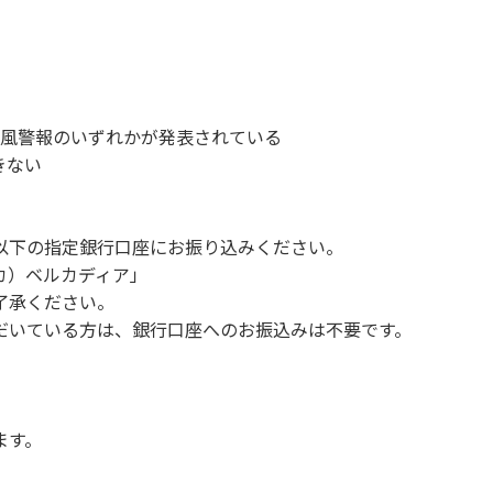
、備品、その他の物品を損傷、紛失、汚染させた場合には、相当
故や盗難などにつきましては、一切の責任を負いかねます。
ンを停止してください。
1時～翌朝6時の間車輌移動はご遠慮ください。
い。
、暴風警報のいずれかが発表されている
す。（愛犬と宿泊可能なサイトは除く）
きない
。他のお客様のご迷惑にならないようにご配慮願います。
以下の指定銀行口座にお振り込みください。
 カ）ベルカディア」
Q、キャンプファイヤー。
了承ください。
ボール・サッカーなど）
だいている方は、銀行口座へのお振込みは不要です。
（ 但し貸切イベントは除く）
く）
や共用部（シャワー棟、水道など）の占有行為。
販売等を行なうこと 。
ます。
間の大声での談笑等）や他人に嫌悪感を与えるような行為。