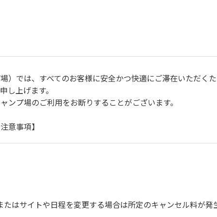
プ場）では、すべてのお客様に安全かつ快適にご滞在いただくた
申し上げます。
キャンプ場のご利用をお断りすることがございます。
に注意事項】
自身で事故の防止に努めてください。
ご遠慮ください。
運転（5ｋｍ/ｈ以下）を行なってください。
上で、指定の場所へ捨ててください。ビン・缶・ペットボトルお
を確認した上で指定の回収場所へ廃棄してください。
またはサイトや日程を変更する場合は所定のキャンセル料が発
びに公共の秩序、善良の風俗に反する恐れのある場合には、ご利