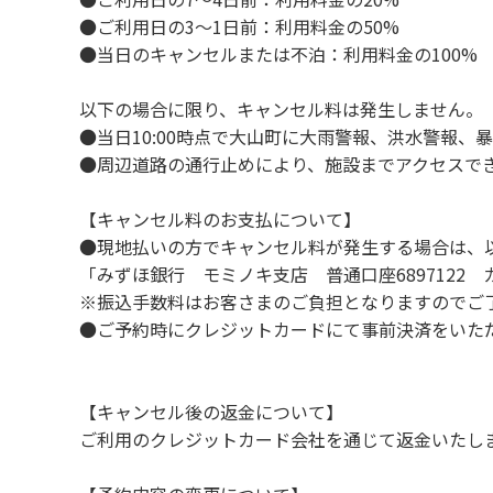
８．不可抗力以外の事由により建造物、家具
●ご利用日の3～1日前：利用料金の50%
９．当キャンプ場内（駐車場を含む）での事
●当日のキャンセルまたは不泊：利用料金の100%
１０．車中で宿泊される場合は、必ずエンジ
１１．他の宿泊者のご迷惑になりますので、2
以下の場合に限り、キャンセル料は発生しません。
１２．レンタル品は管理棟に返却してくださ
●当日10:00時点で大山町に大雨警報、洪水警報
１３．動物（ペット類）の同伴はご遠慮願いま
●周辺道路の通行止めにより、施設までアクセスで
１４．キャンプ場内に喫煙所はございません
【キャンセル料のお支払について】
【当キャンプ場での禁止事項】
●現地払いの方でキャンセル料が発生する場合は、
１．花火（手持ちや打ち上げなど全て）。
「みずほ銀行 モミノキ支店 普通口座6897122
２．地面への直火、デッキ上での焚き火、BB
※振込手数料はお客さまのご負担となりますのでご
３．硬いボールでの球技。（野球、キャッチ
●ご予約時にクレジットカードにて事前決済をいた
４．大きな音で音楽や楽器などを鳴らす行為。
５．発電機の使用。（但し貸切イベントは除
６．申込みされたサイト以外のサイトの利用
【キャンセル後の返金について】
７．許可無く広告物の配布や掲示または物品の
ご利用のクレジットカード会社を通じて返金いたし
８．その他 周りに迷惑となるような行為（夜