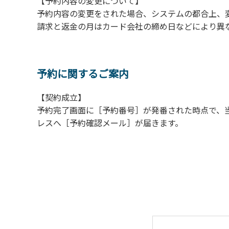
【予約内容の変更について】
【常設テント利用に際しての注意事項ならび
予約内容の変更をされた場合、システムの都合上、
１．全室禁煙です。
請求と返金の月はカード会社の締め日などにより異
２．動物（ペット類）の同伴はご遠慮願います
３．備品の持ち出しはしないでください。
４．ご訪問客と常設テント内での面会はご遠慮
予約に関するご案内
【契約成立】
予約完了画面に［予約番号］が発番された時点で、
レスへ［予約確認メール］が届きます。