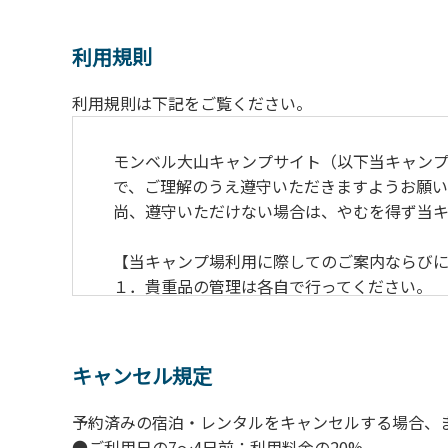
利用規則
利用規則は下記をご覧ください。
モンベル大山キャンプサイト（以下当キャン
で、ご理解のうえ遵守いただきますようお願い
尚、遵守いただけない場合は、やむを得ず当
【当キャンプ場利用に際してのご案内ならび
１．貴重品の管理は各自で行ってください。
２．利用におけるルールを遵守いただき、ご
３．安全管理上、お子さまの単独での行動は
４．当キャンプ場内を車で移動する場合は徐行
キャンセル規定
５．ゴミ（可燃）は指定のゴミ袋に分別した
６．BBQ及び焚火台の灰につきましては鎮火
予約済みの宿泊・レンタルをキャンセルする場合、
７．暴力団等反社会勢力及びその関係者なら
●ご利用日の7～4日前：利用料金の20%