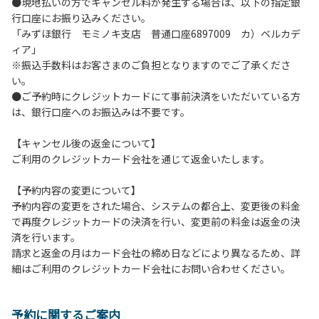
●現地払いの方でキャンセル料が発生する場合は、以下の指定銀
ックアウト時はシンクに置いてください。
行口座にお振り込みください。
９.不可抗力以外の事由により建造物、家具、備品、その他の
「みずほ銀行 モミノキ支店 普通口座6897009 カ）ベルカデ
物品を損傷、紛失、汚染させた場合には、相当額を弁償して
ィア」
いただくことがあります。
※振込手数料はお客さまのご負担となりますのでご了承くださ
１０.施設内（駐車場含む）での事故や盗難などにつきまして
い。
は、一切の責任を負いかねます。
●ご予約時にクレジットカードにて事前決済をいただいている方
１１.夜間お車で外出される場合は、駐車場出入り口のバリケ
は、銀行口座へのお振込みは不要です。
ードを手動で外してください。※バリケードは都度、元の位
置へお戻しください。
【キャンセル後の返金について】
１２.ヴィレッジ場内外灯の消灯時間は21時です。
ご利用のクレジットカード会社を通じて返金いたします。
【コテージご利用上の注意事項ならびに禁止事項】
【予約内容の変更について】
１.動物（ペット類）の同伴はご遠慮願います。
予約内容の変更をされた場合、システムの都合上、変更後の料金
２.安全管理上、お子様の単独での行動はご遠慮ください。
で再度クレジットカードの決済を行い、変更前の料金は返金の決
３.調度品などの持ち出しはしないでください。
済を行います。
４.ご訪問客とのコテージ内での面会はご遠慮願います。
請求と返金の月はカード会社の締め日などにより異なるため、詳
５.テラス、施設内等での花火は禁止です。河原で行う場合は
細はご利用のクレジットカード会社にお問い合わせください。
火の始末の確認、ごみの持ち帰りをお願いします。
６.周囲に迷惑となるような行為（夜間の大声での談笑等）や
他人に嫌悪感を与えるような行為はお止めください。
予約に関するご案内
７.地面での直火による焚き火、BBQ、キャンプファイヤー