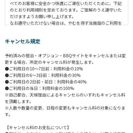
べてのお客様に安全かつ快適にご滞在いただくために、下記
のとおり利用規則を定めております。ご理解のうえ遵守いた
だけますようお願い申し上げます。
なお遵守いただけない場合は、やむを得ず当施設のご利用を
お断りすることがございます。
キャンセル規定
【施設全体に関する注意事項】
１.貴重品の管理は各自で行ってください。
予約済みの宿泊・オプション・BBQサイトをキャンセルまたは変
２.利用上のルールを遵守いただき、ご自身で事故防止に努め
更する場合、所定のキャンセル料が発生します。
てください。
●ご利用日の10～7日前：利用料金の10%
３.受付時にお渡しする駐車プレートを駐車車輌のダッシュボ
●ご利用日の6～3日前：利用料金の30%
ードの見やすい場所に置き、指定の場所へ駐車してくださ
●ご利用日の2日前・前日：利用料金の40%
い。
●ご利用日の当日：利用料金の100%
４.駐車中は必ずエンジンをお切りください。
※自己都合、天候理由によるキャンセルのいずれもキャンセル料
５.ヴィレッジ場内を車で移動する場合は、徐行運転
を頂戴します。
（5km/h以下）を行ってください。
※人数や数量の変更、日程の変更もキャンセル料の対象になりま
６.施設内は土足禁止です。
す。
７.コテージ・団体宿泊棟内は禁煙です。喫煙は指定の場所で
お願いします。
【キャンセル料のお支払について】
８.ゴミは分別した上で、燃えるごみ以外は中身を洗い、チェ