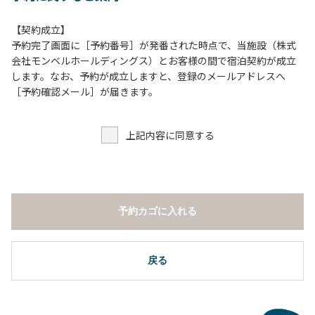
は禁止します。
８.テラスでのBBQの利用後は、炭の鎮火の確認をお願いい
【契約成立】
たします。
予約完了画面に［予約番号］が発番された時点で、当施設（株式
会社モンベルホールディングス）とお客様の間で宿泊契約が成立
【団体宿泊棟ご利用上の注意事項ならびに禁止事項】
します。なお、予約が成立しますと、登録のメールアドレスへ
１.食堂や厨房の共用部の独占利用はご遠慮ください。
［予約確認メール］が届きます。
２.動物（ペット類）の同伴はご遠慮願います。
３.安全管理上、お子様の単独での行動はご遠慮ください。
上記内容に同意する
４.調度品などの持ち出しはしないでください。
５.ご訪問客とのコテージ内での面会はご遠慮願います。
６.施設内等での花火は禁止です。河原で行う場合は火の始末
の確認、ごみの持ち帰りをお願いします。
７.周囲に迷惑となるような行為（夜間の大声での談笑等）や
予約カゴに入れる
他人に嫌悪感を与えるような行為はお止めください。
８.地面での直火による焚き火、BBQ、キャンプファイヤー
は禁止します。
戻る