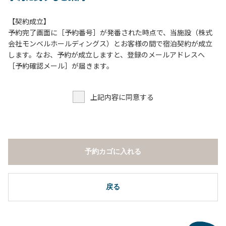
は禁止します。
８.テラスでのBBQの利用後は、炭の鎮火の確認をお願いい
【契約成立】
たします。
予約完了画面に［予約番号］が発番された時点で、当施設（株式
会社モンベルホールディングス）とお客様の間で宿泊契約が成立
【団体宿泊棟ご利用上の注意事項ならびに禁止事項】
します。なお、予約が成立しますと、登録のメールアドレスへ
１.食堂や厨房の共用部の独占利用はご遠慮ください。
［予約確認メール］が届きます。
２.動物（ペット類）の同伴はご遠慮願います。
３.安全管理上、お子様の単独での行動はご遠慮ください。
上記内容に同意する
４.調度品などの持ち出しはしないでください。
５.ご訪問客とのコテージ内での面会はご遠慮願います。
６.施設内等での花火は禁止です。河原で行う場合は火の始末
の確認、ごみの持ち帰りをお願いします。
７.周囲に迷惑となるような行為（夜間の大声での談笑等）や
予約カゴに入れる
他人に嫌悪感を与えるような行為はお止めください。
８.地面での直火による焚き火、BBQ、キャンプファイヤー
は禁止します。
戻る