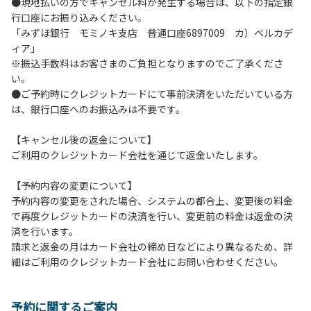
●現地払いの方でキャンセル料が発生する場合は、以下の指定銀
ックアウト時はシンクに置いてください。
行口座にお振り込みください。
９.不可抗力以外の事由により建造物、家具、備品、その他の
「みずほ銀行 モミノキ支店 普通口座6897009 カ）ベルカデ
物品を損傷、紛失、汚染させた場合には、相当額を弁償して
ィア」
いただくことがあります。
※振込手数料はお客さまのご負担となりますのでご了承くださ
１０.施設内（駐車場含む）での事故や盗難などにつきまして
い。
は、一切の責任を負いかねます。
●ご予約時にクレジットカードにて事前決済をいただいている方
１１.夜間お車で外出される場合は、駐車場出入り口のバリケ
は、銀行口座へのお振込みは不要です。
ードを手動で外してください。※バリケードは都度、元の位
置へお戻しください。
【キャンセル後の返金について】
１２.ヴィレッジ場内外灯の消灯時間は21時です。
ご利用のクレジットカード会社を通じて返金いたします。
【コテージご利用上の注意事項ならびに禁止事項】
【予約内容の変更について】
１.動物（ペット類）の同伴はご遠慮願います。
予約内容の変更をされた場合、システムの都合上、変更後の料金
２.安全管理上、お子様の単独での行動はご遠慮ください。
で再度クレジットカードの決済を行い、変更前の料金は返金の決
３.調度品などの持ち出しはしないでください。
済を行います。
４.ご訪問客とのコテージ内での面会はご遠慮願います。
請求と返金の月はカード会社の締め日などにより異なるため、詳
５.テラス、施設内等での花火は禁止です。河原で行う場合は
細はご利用のクレジットカード会社にお問い合わせください。
火の始末の確認、ごみの持ち帰りをお願いします。
６.周囲に迷惑となるような行為（夜間の大声での談笑等）や
他人に嫌悪感を与えるような行為はお止めください。
予約に関するご案内
７.地面での直火による焚き火、BBQ、キャンプファイヤー