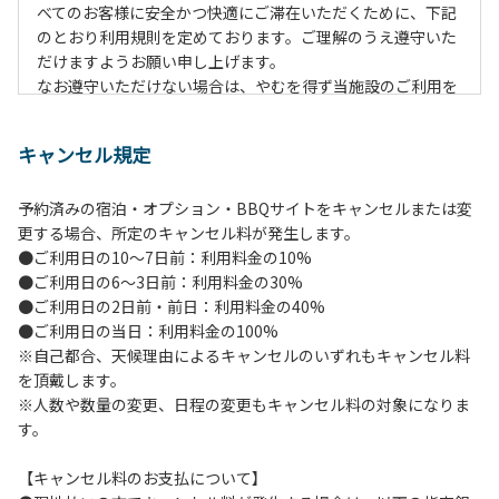
べてのお客様に安全かつ快適にご滞在いただくために、下記
のとおり利用規則を定めております。ご理解のうえ遵守いた
だけますようお願い申し上げます。
なお遵守いただけない場合は、やむを得ず当施設のご利用を
お断りすることがございます。
キャンセル規定
【施設全体に関する注意事項】
１.貴重品の管理は各自で行ってください。
予約済みの宿泊・オプション・BBQサイトをキャンセルまたは変
２.利用上のルールを遵守いただき、ご自身で事故防止に努め
更する場合、所定のキャンセル料が発生します。
てください。
●ご利用日の10～7日前：利用料金の10%
３.受付時にお渡しする駐車プレートを駐車車輌のダッシュボ
●ご利用日の6～3日前：利用料金の30%
ードの見やすい場所に置き、指定の場所へ駐車してくださ
●ご利用日の2日前・前日：利用料金の40%
い。
●ご利用日の当日：利用料金の100%
４.駐車中は必ずエンジンをお切りください。
※自己都合、天候理由によるキャンセルのいずれもキャンセル料
５.ヴィレッジ場内を車で移動する場合は、徐行運転
を頂戴します。
（5km/h以下）を行ってください。
※人数や数量の変更、日程の変更もキャンセル料の対象になりま
６.施設内は土足禁止です。
す。
７.コテージ・団体宿泊棟内は禁煙です。喫煙は指定の場所で
お願いします。
【キャンセル料のお支払について】
８.ゴミは分別した上で、燃えるごみ以外は中身を洗い、チェ