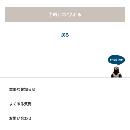
の確認、ごみの持ち帰りをお願いします。
７.周囲に迷惑となるような行為（夜間の大声での談笑等）や
予約カゴに入れる
他人に嫌悪感を与えるような行為はお止めください。
８.地面での直火による焚き火、BBQ、キャンプファイヤー
は禁止します。
戻る
重要なお知らせ
よくある質問
お問い合わせ