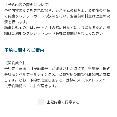
【予約内容の変更について】
１.動物（ペット類）の同伴はご遠慮願います。
予約内容の変更をされた場合、システムの都合上、変更後の料金
２.安全管理上、お子様の単独での行動はご遠慮ください。
で再度クレジットカードの決済を行い、変更前の料金は返金の決
３.調度品などの持ち出しはしないでください。
済を行います。
４.ご訪問客とのコテージ内での面会はご遠慮願います。
請求と返金の月はカード会社の締め日などにより異なるため、詳
５.テラス、施設内等での花火は禁止です。河原で行う場合は
細はご利用のクレジットカード会社にお問い合わせください。
火の始末の確認、ごみの持ち帰りをお願いします。
６.周囲に迷惑となるような行為（夜間の大声での談笑等）や
他人に嫌悪感を与えるような行為はお止めください。
予約に関するご案内
７.地面での直火による焚き火、BBQ、キャンプファイヤー
は禁止します。
８.テラスでのBBQの利用後は、炭の鎮火の確認をお願いい
【契約成立】
たします。
予約完了画面に［予約番号］が発番された時点で、当施設（株式
会社モンベルホールディングス）とお客様の間で宿泊契約が成立
【団体宿泊棟ご利用上の注意事項ならびに禁止事項】
します。なお、予約が成立しますと、登録のメールアドレスへ
１.食堂や厨房の共用部の独占利用はご遠慮ください。
［予約確認メール］が届きます。
２.動物（ペット類）の同伴はご遠慮願います。
３.安全管理上、お子様の単独での行動はご遠慮ください。
上記内容に同意する
４.調度品などの持ち出しはしないでください。
５.ご訪問客とのコテージ内での面会はご遠慮願います。
６.施設内等での花火は禁止です。河原で行う場合は火の始末