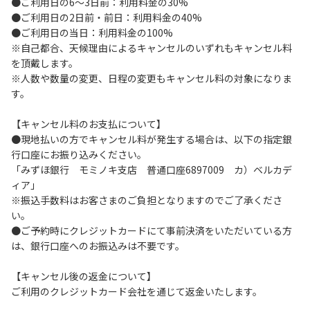
●ご利用日の6～3日前：利用料金の30%
ードの見やすい場所に置き、指定の場所へ駐車してくださ
●ご利用日の2日前・前日：利用料金の40%
い。
●ご利用日の当日：利用料金の100%
４.駐車中は必ずエンジンをお切りください。
※自己都合、天候理由によるキャンセルのいずれもキャンセル料
５.ヴィレッジ場内を車で移動する場合は、徐行運転
を頂戴します。
（5km/h以下）を行ってください。
※人数や数量の変更、日程の変更もキャンセル料の対象になりま
６.施設内は土足禁止です。
す。
７.コテージ・団体宿泊棟内は禁煙です。喫煙は指定の場所で
お願いします。
【キャンセル料のお支払について】
８.ゴミは分別した上で、燃えるごみ以外は中身を洗い、チェ
●現地払いの方でキャンセル料が発生する場合は、以下の指定銀
ックアウト時はシンクに置いてください。
行口座にお振り込みください。
９.不可抗力以外の事由により建造物、家具、備品、その他の
「みずほ銀行 モミノキ支店 普通口座6897009 カ）ベルカデ
物品を損傷、紛失、汚染させた場合には、相当額を弁償して
ィア」
いただくことがあります。
※振込手数料はお客さまのご負担となりますのでご了承くださ
１０.施設内（駐車場含む）での事故や盗難などにつきまして
い。
は、一切の責任を負いかねます。
●ご予約時にクレジットカードにて事前決済をいただいている方
１１.夜間お車で外出される場合は、駐車場出入り口のバリケ
は、銀行口座へのお振込みは不要です。
ードを手動で外してください。※バリケードは都度、元の位
置へお戻しください。
【キャンセル後の返金について】
１２.ヴィレッジ場内外灯の消灯時間は21時です。
ご利用のクレジットカード会社を通じて返金いたします。
【コテージご利用上の注意事項ならびに禁止事項】