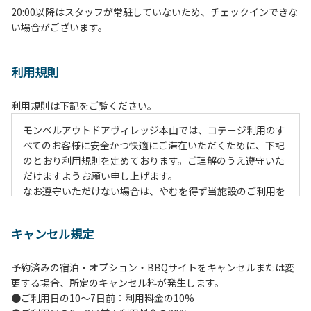
20:00以降はスタッフが常駐していないため、チェックインできな
い場合がございます。
利用規則
利用規則は下記をご覧ください。
モンベルアウトドアヴィレッジ本山では、コテージ利用のす
べてのお客様に安全かつ快適にご滞在いただくために、下記
のとおり利用規則を定めております。ご理解のうえ遵守いた
だけますようお願い申し上げます。
なお遵守いただけない場合は、やむを得ず当施設のご利用を
お断りすることがございます。
キャンセル規定
【施設全体に関する注意事項】
１.貴重品の管理は各自で行ってください。
予約済みの宿泊・オプション・BBQサイトをキャンセルまたは変
２.利用上のルールを遵守いただき、ご自身で事故防止に努め
更する場合、所定のキャンセル料が発生します。
てください。
●ご利用日の10～7日前：利用料金の10%
３.受付時にお渡しする駐車プレートを駐車車輌のダッシュボ