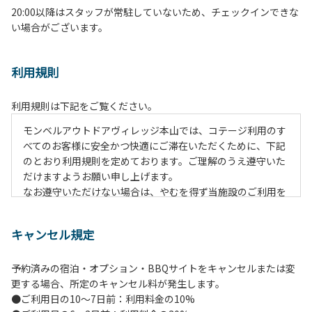
20:00以降はスタッフが常駐していないため、チェックインできな
い場合がございます。
利用規則
利用規則は下記をご覧ください。
モンベルアウトドアヴィレッジ本山では、コテージ利用のす
べてのお客様に安全かつ快適にご滞在いただくために、下記
のとおり利用規則を定めております。ご理解のうえ遵守いた
だけますようお願い申し上げます。
なお遵守いただけない場合は、やむを得ず当施設のご利用を
お断りすることがございます。
キャンセル規定
【施設全体に関する注意事項】
１.貴重品の管理は各自で行ってください。
予約済みの宿泊・オプション・BBQサイトをキャンセルまたは変
２.利用上のルールを遵守いただき、ご自身で事故防止に努め
更する場合、所定のキャンセル料が発生します。
てください。
●ご利用日の10～7日前：利用料金の10%
３.受付時にお渡しする駐車プレートを駐車車輌のダッシュボ