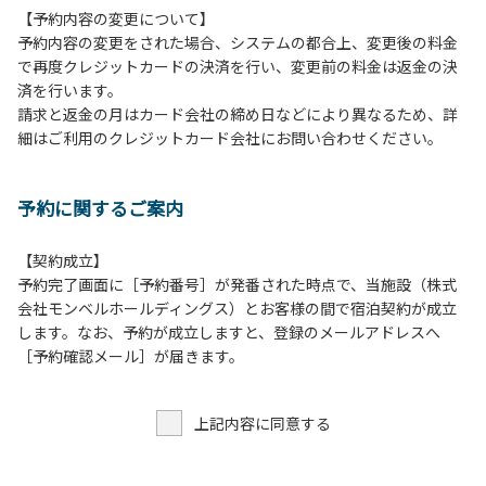
【予約内容の変更について】
１.動物（ペット類）の同伴はご遠慮願います。
予約内容の変更をされた場合、システムの都合上、変更後の料金
２.安全管理上、お子様の単独での行動はご遠慮ください。
で再度クレジットカードの決済を行い、変更前の料金は返金の決
３.調度品などの持ち出しはしないでください。
済を行います。
４.ご訪問客とのコテージ内での面会はご遠慮願います。
請求と返金の月はカード会社の締め日などにより異なるため、詳
５.テラス、施設内等での花火は禁止です。河原で行う場合は
細はご利用のクレジットカード会社にお問い合わせください。
火の始末の確認、ごみの持ち帰りをお願いします。
６.周囲に迷惑となるような行為（夜間の大声での談笑等）や
他人に嫌悪感を与えるような行為はお止めください。
予約に関するご案内
７.地面での直火による焚き火、BBQ、キャンプファイヤー
は禁止します。
８.テラスでのBBQの利用後は、炭の鎮火の確認をお願いい
【契約成立】
たします。
予約完了画面に［予約番号］が発番された時点で、当施設（株式
会社モンベルホールディングス）とお客様の間で宿泊契約が成立
【団体宿泊棟ご利用上の注意事項ならびに禁止事項】
します。なお、予約が成立しますと、登録のメールアドレスへ
１.食堂や厨房の共用部の独占利用はご遠慮ください。
［予約確認メール］が届きます。
２.動物（ペット類）の同伴はご遠慮願います。
３.安全管理上、お子様の単独での行動はご遠慮ください。
上記内容に同意する
４.調度品などの持ち出しはしないでください。
５.ご訪問客とのコテージ内での面会はご遠慮願います。
６.施設内等での花火は禁止です。河原で行う場合は火の始末