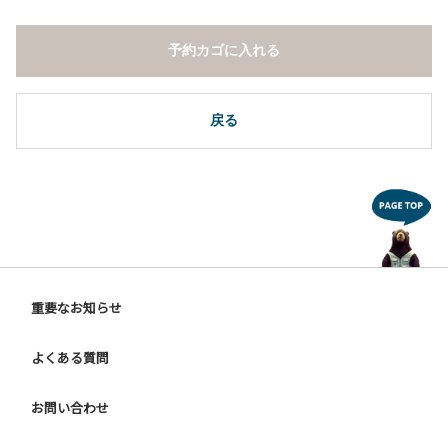
の確認、ごみの持ち帰りをお願いします。
７.周囲に迷惑となるような行為（夜間の大声での談笑等）や
予約カゴに入れる
他人に嫌悪感を与えるような行為はお止めください。
８.地面での直火による焚き火、BBQ、キャンプファイヤー
は禁止します。
戻る
重要なお知らせ
よくある質問
お問い合わせ