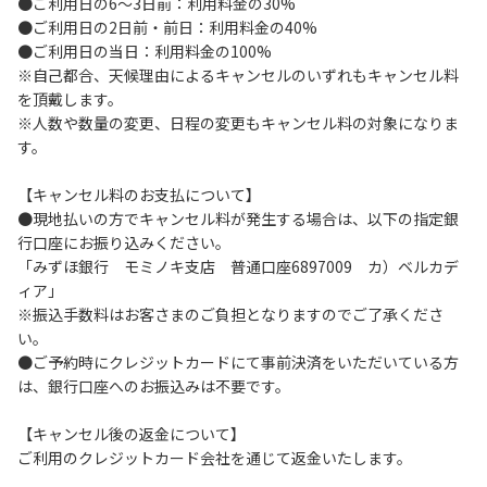
●ご利用日の6～3日前：利用料金の30%
ードの見やすい場所に置き、指定の場所へ駐車してくださ
●ご利用日の2日前・前日：利用料金の40%
い。
●ご利用日の当日：利用料金の100%
４.駐車中は必ずエンジンをお切りください。
※自己都合、天候理由によるキャンセルのいずれもキャンセル料
５.ヴィレッジ場内を車で移動する場合は、徐行運転
を頂戴します。
（5km/h以下）を行ってください。
※人数や数量の変更、日程の変更もキャンセル料の対象になりま
６.施設内は土足禁止です。
す。
７.コテージ・団体宿泊棟内は禁煙です。喫煙は指定の場所で
お願いします。
【キャンセル料のお支払について】
８.ゴミは分別した上で、燃えるごみ以外は中身を洗い、チェ
●現地払いの方でキャンセル料が発生する場合は、以下の指定銀
ックアウト時はシンクに置いてください。
行口座にお振り込みください。
９.不可抗力以外の事由により建造物、家具、備品、その他の
「みずほ銀行 モミノキ支店 普通口座6897009 カ）ベルカデ
物品を損傷、紛失、汚染させた場合には、相当額を弁償して
ィア」
いただくことがあります。
※振込手数料はお客さまのご負担となりますのでご了承くださ
１０.施設内（駐車場含む）での事故や盗難などにつきまして
い。
は、一切の責任を負いかねます。
●ご予約時にクレジットカードにて事前決済をいただいている方
１１.夜間お車で外出される場合は、駐車場出入り口のバリケ
は、銀行口座へのお振込みは不要です。
ードを手動で外してください。※バリケードは都度、元の位
置へお戻しください。
【キャンセル後の返金について】
１２.ヴィレッジ場内外灯の消灯時間は21時です。
ご利用のクレジットカード会社を通じて返金いたします。
【コテージご利用上の注意事項ならびに禁止事項】