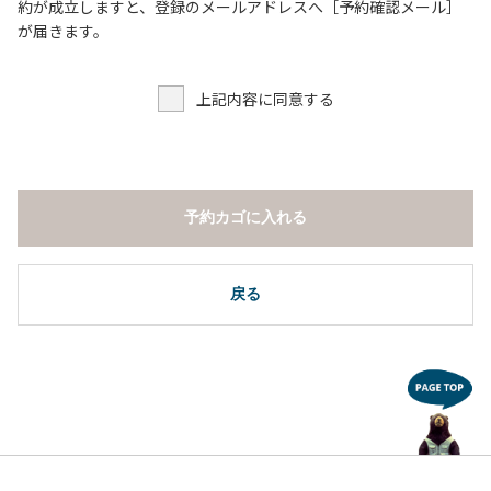
６．申込みされたサイト以外のサイトの利用や共用部（シャ
約が成立しますと、登録のメールアドレスへ［予約確認メール］
ワー棟、水道など）の占有行為。
が届きます。
７．許可無く広告物の配布や掲示または物品の販売等を行な
うこと 。
上記内容に同意する
８．その他 周りに迷惑となるような行為（夜間の大声での談
笑等）や他人に嫌悪感を与えるような行為。
【常設テント利用に際しての注意事項ならびに禁止事項】
１．全室禁煙です。
予約カゴに入れる
２．動物（ペット類）の同伴はご遠慮願います。
３．備品の持ち出しはしないでください。
４．ご訪問客と常設テント内での面会はご遠慮願います。
戻る