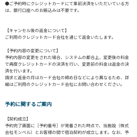
●ご予約時にクレジットカードにて事前決済をいただいている方
つきましては、一切の責任を負いかねます。
は、銀行口座へのお振込みは不要です。
１０．車中で宿泊される場合は、必ずエンジンを停止してく
ださい。
１１．他の宿泊者のご迷惑になりますので、21時～翌朝6時
【キャンセル後の返金について】
の間車輌移動はご遠慮ください。
ご利用のクレジットカード会社を通じて返金いたします。
１２．レンタル品は管理棟に返却してください。
１３．動物（ペット類）の同伴はご遠慮願います。（愛犬と
【予約内容の変更について】
宿泊可能なサイトは除く）
予約内容の変更をされた場合、システムの都合上、変更後の料金
１４．キャンプ場内に喫煙所はございません。他のお客様の
で再度クレジットカードの決済を行い、変更前の料金は返金の決
ご迷惑にならないようにご配慮願います。
済を行います。
請求と返金の月はカード会社の締め日などにより異なるため、詳
【当キャンプ場での禁止事項】
細はご利用のクレジットカード会社にお問い合わせください。
１．花火（手持ちや打ち上げなど全て）。
２．地面への直火、デッキ上での焚き火、BBQ、キャンプフ
ァイヤー。
予約に関するご案内
３．硬いボールでの球技。（野球、キャッチボール・サッカ
ーなど）
４．大きな音で音楽や楽器などを鳴らす行為。（ 但し貸切イ
【契約成立】
ベントは除く）
予約完了画面に［予約番号］が発番された時点で、当施設（株式
５．発電機の使用。（但し貸切イベントは除く）
会社モンベル）とお客様の間で宿泊契約が成立します。なお、予