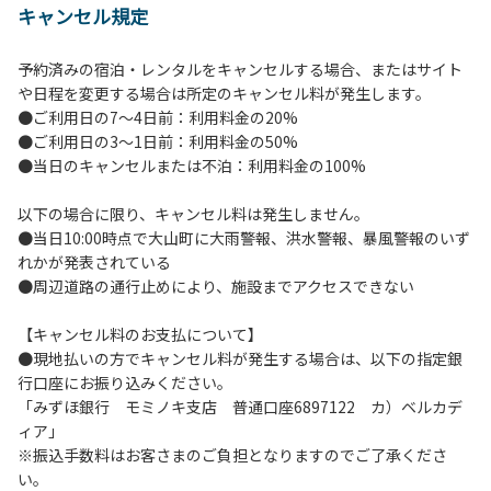
キャンセル規定
【当キャンプ場利用に際してのご案内ならびに注意事項】
１．貴重品の管理は各自で行ってください。
予約済みの宿泊・レンタルをキャンセルする場合、またはサイト
２．利用におけるルールを遵守いただき、ご自身で事故の防
や日程を変更する場合は所定のキャンセル料が発生します。
止に努めてください。
●ご利用日の7～4日前：利用料金の20%
３．安全管理上、お子さまの単独での行動はご遠慮くださ
●ご利用日の3～1日前：利用料金の50%
い。
●当日のキャンセルまたは不泊：利用料金の100%
４．当キャンプ場内を車で移動する場合は徐行運転（5ｋｍ/
ｈ以下）を行なってください。
以下の場合に限り、キャンセル料は発生しません。
５．ゴミ（可燃）は指定のゴミ袋に分別した上で、指定の場
●当日10:00時点で大山町に大雨警報、洪水警報、暴風警報のいず
所へ捨ててください。ビン・缶・ペットボトルおよび不燃ゴ
れかが発表されている
ミは持ち帰りお願いします。
●周辺道路の通行止めにより、施設までアクセスできない
６．BBQ及び焚火台の灰につきましては鎮火を確認した上で
指定の回収場所へ廃棄してください。
【キャンセル料のお支払について】
７．暴力団等反社会勢力及びその関係者ならびに公共の秩
●現地払いの方でキャンセル料が発生する場合は、以下の指定銀
序、善良の風俗に反する恐れのある場合には、ご利用をお断
行口座にお振り込みください。
りいたします。
「みずほ銀行 モミノキ支店 普通口座6897122 カ）ベルカデ
８．不可抗力以外の事由により建造物、家具、備品、その他
ィア」
の物品を損傷、紛失、汚染させた場合には、相当額を弁償し
※振込手数料はお客さまのご負担となりますのでご了承くださ
ていただくことがあります。
い。
９．当キャンプ場内（駐車場を含む）での事故や盗難などに