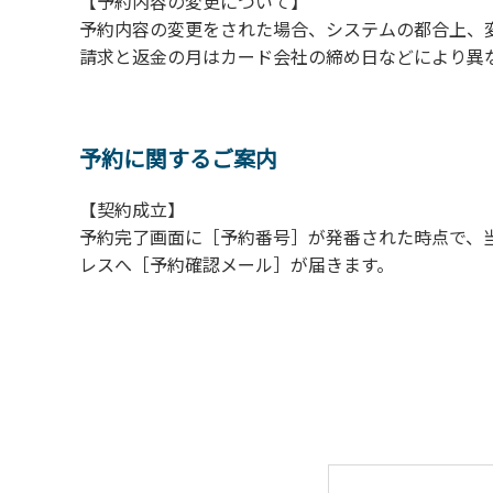
【予約内容の変更について】
【常設テント利用に際しての注意事項ならび
予約内容の変更をされた場合、システムの都合上、
１．全室禁煙です。
請求と返金の月はカード会社の締め日などにより異
２．動物（ペット類）の同伴はご遠慮願います
３．備品の持ち出しはしないでください。
４．ご訪問客と常設テント内での面会はご遠慮
予約に関するご案内
【契約成立】
予約完了画面に［予約番号］が発番された時点で、
レスへ［予約確認メール］が届きます。