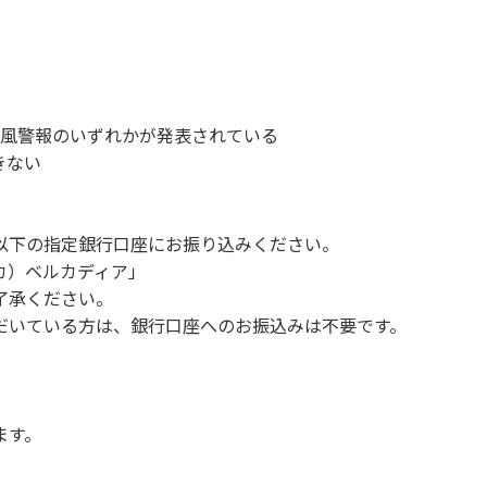
、備品、その他の物品を損傷、紛失、汚染させた場合には、相当
故や盗難などにつきましては、一切の責任を負いかねます。
ンを停止してください。
1時～翌朝6時の間車輌移動はご遠慮ください。
い。
、暴風警報のいずれかが発表されている
す。（愛犬と宿泊可能なサイトは除く）
きない
。他のお客様のご迷惑にならないようにご配慮願います。
以下の指定銀行口座にお振り込みください。
 カ）ベルカディア」
Q、キャンプファイヤー。
了承ください。
ボール・サッカーなど）
だいている方は、銀行口座へのお振込みは不要です。
（ 但し貸切イベントは除く）
く）
や共用部（シャワー棟、水道など）の占有行為。
販売等を行なうこと 。
ます。
間の大声での談笑等）や他人に嫌悪感を与えるような行為。