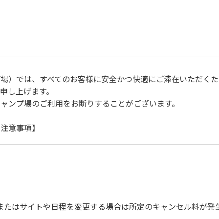
プ場）では、すべてのお客様に安全かつ快適にご滞在いただくた
申し上げます。
キャンプ場のご利用をお断りすることがございます。
に注意事項】
自身で事故の防止に努めてください。
ご遠慮ください。
運転（5ｋｍ/ｈ以下）を行なってください。
上で、指定の場所へ捨ててください。ビン・缶・ペットボトルお
を確認した上で指定の回収場所へ廃棄してください。
またはサイトや日程を変更する場合は所定のキャンセル料が発
びに公共の秩序、善良の風俗に反する恐れのある場合には、ご利