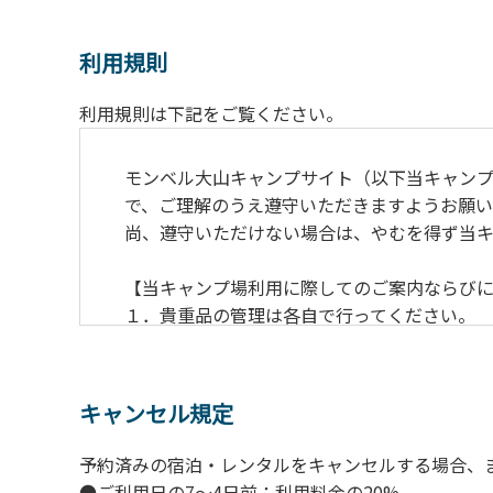
利用規則
利用規則は下記をご覧ください。
モンベル大山キャンプサイト（以下当キャン
で、ご理解のうえ遵守いただきますようお願い
尚、遵守いただけない場合は、やむを得ず当
【当キャンプ場利用に際してのご案内ならび
１．貴重品の管理は各自で行ってください。
２．利用におけるルールを遵守いただき、ご
３．安全管理上、お子さまの単独での行動は
４．当キャンプ場内を車で移動する場合は徐行
キャンセル規定
５．ゴミ（可燃）は指定のゴミ袋に分別した
６．BBQ及び焚火台の灰につきましては鎮火
予約済みの宿泊・レンタルをキャンセルする場合、
７．暴力団等反社会勢力及びその関係者なら
●ご利用日の7～4日前：利用料金の20%