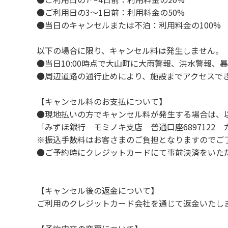
８．不可抗力以外の事由により建造物、家具
●ご利用日の3～1日前：利用料金の50%
９．当キャンプ場内（駐車場を含む）での事
●当日のキャンセルまたは不泊：利用料金の100%
１０．車中で宿泊される場合は、必ずエンジ
１１．他の宿泊者のご迷惑になりますので、2
以下の場合に限り、キャンセル料は発生しません。
１２．レンタル品は管理棟に返却してくださ
●当日10:00時点で大山町に大雨警報、洪水警報
１３．動物（ペット類）の同伴はご遠慮願いま
●周辺道路の通行止めにより、施設までアクセスで
１４．キャンプ場内に喫煙所はございません
【キャンセル料のお支払について】
【当キャンプ場での禁止事項】
●現地払いの方でキャンセル料が発生する場合は、
１．花火（手持ちや打ち上げなど全て）。
「みずほ銀行 モミノキ支店 普通口座6897122
２．地面への直火、デッキ上での焚き火、BB
※振込手数料はお客さまのご負担となりますのでご
３．硬いボールでの球技。（野球、キャッチ
●ご予約時にクレジットカードにて事前決済をいた
４．大きな音で音楽や楽器などを鳴らす行為。
５．発電機の使用。（但し貸切イベントは除
６．申込みされたサイト以外のサイトの利用
【キャンセル後の返金について】
７．許可無く広告物の配布や掲示または物品の
ご利用のクレジットカード会社を通じて返金いたし
８．その他 周りに迷惑となるような行為（夜