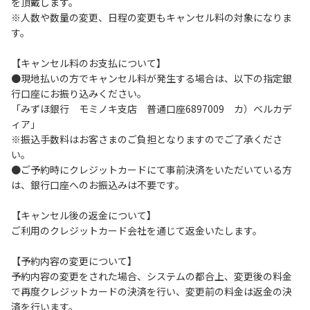
を頂戴します。
（5km/h以下）を行ってください。
※人数や数量の変更、日程の変更もキャンセル料の対象になりま
６.施設内は土足禁止です。
す。
７.コテージ・団体宿泊棟内は禁煙です。喫煙は指定の場所で
お願いします。
【キャンセル料のお支払について】
８.ゴミは分別した上で、燃えるごみ以外は中身を洗い、チェ
●現地払いの方でキャンセル料が発生する場合は、以下の指定銀
ックアウト時はシンクに置いてください。
行口座にお振り込みください。
９.不可抗力以外の事由により建造物、家具、備品、その他の
「みずほ銀行 モミノキ支店 普通口座6897009 カ）ベルカデ
物品を損傷、紛失、汚染させた場合には、相当額を弁償して
ィア」
いただくことがあります。
※振込手数料はお客さまのご負担となりますのでご了承くださ
１０.施設内（駐車場含む）での事故や盗難などにつきまして
い。
は、一切の責任を負いかねます。
●ご予約時にクレジットカードにて事前決済をいただいている方
１１.夜間お車で外出される場合は、駐車場出入り口のバリケ
は、銀行口座へのお振込みは不要です。
ードを手動で外してください。※バリケードは都度、元の位
置へお戻しください。
【キャンセル後の返金について】
１２.ヴィレッジ場内外灯の消灯時間は21時です。
ご利用のクレジットカード会社を通じて返金いたします。
【コテージご利用上の注意事項ならびに禁止事項】
【予約内容の変更について】
１.動物（ペット類）の同伴はご遠慮願います。
予約内容の変更をされた場合、システムの都合上、変更後の料金
２.安全管理上、お子様の単独での行動はご遠慮ください。
で再度クレジットカードの決済を行い、変更前の料金は返金の決
３.調度品などの持ち出しはしないでください。
済を行います。
４.ご訪問客とのコテージ内での面会はご遠慮願います。