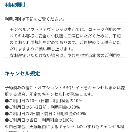
利用規則
利用規則は下記をご覧ください。
モンベルアウトドアヴィレッジ本山では、コテージ利用のす
べてのお客様に安全かつ快適にご滞在いただくために、下記
のとおり利用規則を定めております。ご理解のうえ遵守いた
だけますようお願い申し上げます。
なお遵守いただけない場合は、やむを得ず当施設のご利用を
お断りすることがございます。
キャンセル規定
【施設全体に関する注意事項】
１.貴重品の管理は各自で行ってください。
予約済みの宿泊・オプション・BBQサイトをキャンセルまたは変
２.利用上のルールを遵守いただき、ご自身で事故防止に努め
更する場合、所定のキャンセル料が発生します。
てください。
●ご利用日の10～7日前：利用料金の10%
３.受付時にお渡しする駐車プレートを駐車車輌のダッシュボ
●ご利用日の6～3日前：利用料金の30%
ードの見やすい場所に置き、指定の場所へ駐車してくださ
●ご利用日の2日前・前日：利用料金の40%
い。
●ご利用日の当日：利用料金の100%
４.駐車中は必ずエンジンをお切りください。
※自己都合、天候理由によるキャンセルのいずれもキャンセル料
５.ヴィレッジ場内を車で移動する場合は、徐行運転