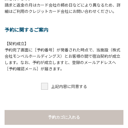
請求と返金の月はカード会社の締め日などにより異なるため、詳
５.テラス、施設内等での花火は禁止です。河原で行う場合は
細はご利用のクレジットカード会社にお問い合わせください。
火の始末の確認、ごみの持ち帰りをお願いします。
６.周囲に迷惑となるような行為（夜間の大声での談笑等）や
他人に嫌悪感を与えるような行為はお止めください。
予約に関するご案内
７.地面での直火による焚き火、BBQ、キャンプファイヤー
は禁止します。
８.テラスでのBBQの利用後は、炭の鎮火の確認をお願いい
【契約成立】
たします。
予約完了画面に［予約番号］が発番された時点で、当施設（株式
会社モンベルホールディングス）とお客様の間で宿泊契約が成立
【団体宿泊棟ご利用上の注意事項ならびに禁止事項】
します。なお、予約が成立しますと、登録のメールアドレスへ
１.食堂や厨房の共用部の独占利用はご遠慮ください。
［予約確認メール］が届きます。
２.動物（ペット類）の同伴はご遠慮願います。
３.安全管理上、お子様の単独での行動はご遠慮ください。
上記内容に同意する
４.調度品などの持ち出しはしないでください。
５.ご訪問客とのコテージ内での面会はご遠慮願います。
６.施設内等での花火は禁止です。河原で行う場合は火の始末
の確認、ごみの持ち帰りをお願いします。
７.周囲に迷惑となるような行為（夜間の大声での談笑等）や
予約カゴに入れる
他人に嫌悪感を与えるような行為はお止めください。
８.地面での直火による焚き火、BBQ、キャンプファイヤー