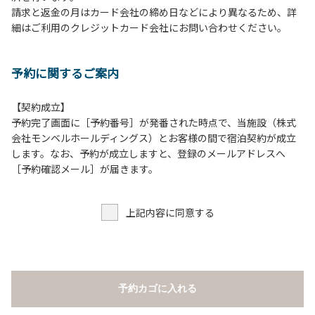
請求と返金の月はカード会社の締め日などにより異なるため、詳
５.テラス、施設内等での花火は禁止です。河原で行う場合は
細はご利用のクレジットカード会社にお問い合わせください。
火の始末の確認、ごみの持ち帰りをお願いします。
６.周囲に迷惑となるような行為（夜間の大声での談笑等）や
他人に嫌悪感を与えるような行為はお止めください。
予約に関するご案内
７.地面での直火による焚き火、BBQ、キャンプファイヤー
は禁止します。
８.テラスでのBBQの利用後は、炭の鎮火の確認をお願いい
【契約成立】
たします。
予約完了画面に［予約番号］が発番された時点で、当施設（株式
会社モンベルホールディングス）とお客様の間で宿泊契約が成立
【団体宿泊棟ご利用上の注意事項ならびに禁止事項】
します。なお、予約が成立しますと、登録のメールアドレスへ
１.食堂や厨房の共用部の独占利用はご遠慮ください。
［予約確認メール］が届きます。
２.動物（ペット類）の同伴はご遠慮願います。
３.安全管理上、お子様の単独での行動はご遠慮ください。
上記内容に同意する
４.調度品などの持ち出しはしないでください。
５.ご訪問客とのコテージ内での面会はご遠慮願います。
６.施設内等での花火は禁止です。河原で行う場合は火の始末
の確認、ごみの持ち帰りをお願いします。
７.周囲に迷惑となるような行為（夜間の大声での談笑等）や
予約カゴに入れる
他人に嫌悪感を与えるような行為はお止めください。
８.地面での直火による焚き火、BBQ、キャンプファイヤー