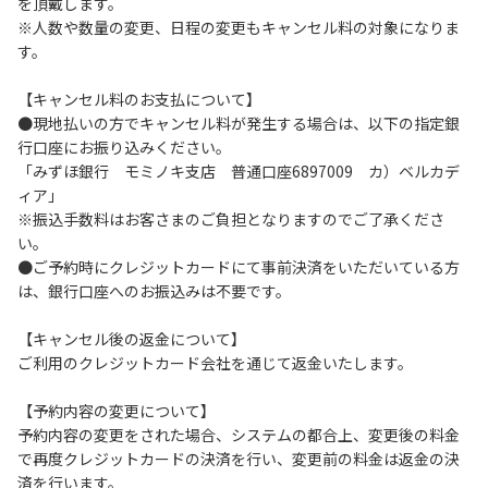
を頂戴します。
（5km/h以下）を行ってください。
※人数や数量の変更、日程の変更もキャンセル料の対象になりま
６.施設内は土足禁止です。
す。
７.コテージ・団体宿泊棟内は禁煙です。喫煙は指定の場所で
お願いします。
【キャンセル料のお支払について】
８.ゴミは分別した上で、燃えるごみ以外は中身を洗い、チェ
●現地払いの方でキャンセル料が発生する場合は、以下の指定銀
ックアウト時はシンクに置いてください。
行口座にお振り込みください。
９.不可抗力以外の事由により建造物、家具、備品、その他の
「みずほ銀行 モミノキ支店 普通口座6897009 カ）ベルカデ
物品を損傷、紛失、汚染させた場合には、相当額を弁償して
ィア」
いただくことがあります。
※振込手数料はお客さまのご負担となりますのでご了承くださ
１０.施設内（駐車場含む）での事故や盗難などにつきまして
い。
は、一切の責任を負いかねます。
●ご予約時にクレジットカードにて事前決済をいただいている方
１１.夜間お車で外出される場合は、駐車場出入り口のバリケ
は、銀行口座へのお振込みは不要です。
ードを手動で外してください。※バリケードは都度、元の位
置へお戻しください。
【キャンセル後の返金について】
１２.ヴィレッジ場内外灯の消灯時間は21時です。
ご利用のクレジットカード会社を通じて返金いたします。
【コテージご利用上の注意事項ならびに禁止事項】
【予約内容の変更について】
１.動物（ペット類）の同伴はご遠慮願います。
予約内容の変更をされた場合、システムの都合上、変更後の料金
２.安全管理上、お子様の単独での行動はご遠慮ください。
で再度クレジットカードの決済を行い、変更前の料金は返金の決
３.調度品などの持ち出しはしないでください。
済を行います。
４.ご訪問客とのコテージ内での面会はご遠慮願います。