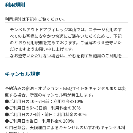
利用規則
利用規則は下記をご覧ください。
モンベルアウトドアヴィレッジ本山では、コテージ利用のす
べてのお客様に安全かつ快適にご滞在いただくために、下記
のとおり利用規則を定めております。ご理解のうえ遵守いた
だけますようお願い申し上げます。
なお遵守いただけない場合は、やむを得ず当施設のご利用を
お断りすることがございます。
キャンセル規定
【施設全体に関する注意事項】
１.貴重品の管理は各自で行ってください。
予約済みの宿泊・オプション・BBQサイトをキャンセルまたは変
２.利用上のルールを遵守いただき、ご自身で事故防止に努め
更する場合、所定のキャンセル料が発生します。
てください。
●ご利用日の10～7日前：利用料金の10%
３.受付時にお渡しする駐車プレートを駐車車輌のダッシュボ
●ご利用日の6～3日前：利用料金の30%
ードの見やすい場所に置き、指定の場所へ駐車してくださ
●ご利用日の2日前・前日：利用料金の40%
い。
●ご利用日の当日：利用料金の100%
４.駐車中は必ずエンジンをお切りください。
※自己都合、天候理由によるキャンセルのいずれもキャンセル料
５.ヴィレッジ場内を車で移動する場合は、徐行運転