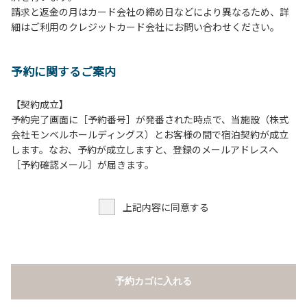
請求と返金の月はカード会社の締め日などにより異なるため、詳
５.テラス、施設内等での花火は禁止です。河原で行う場合は
細はご利用のクレジットカード会社にお問い合わせください。
火の始末の確認、ごみの持ち帰りをお願いします。
６.周囲に迷惑となるような行為（夜間の大声での談笑等）や
他人に嫌悪感を与えるような行為はお止めください。
予約に関するご案内
７.地面での直火による焚き火、BBQ、キャンプファイヤー
は禁止します。
８.テラスでのBBQの利用後は、炭の鎮火の確認をお願いい
【契約成立】
たします。
予約完了画面に［予約番号］が発番された時点で、当施設（株式
会社モンベルホールディングス）とお客様の間で宿泊契約が成立
【団体宿泊棟ご利用上の注意事項ならびに禁止事項】
します。なお、予約が成立しますと、登録のメールアドレスへ
１.食堂や厨房の共用部の独占利用はご遠慮ください。
［予約確認メール］が届きます。
２.動物（ペット類）の同伴はご遠慮願います。
３.安全管理上、お子様の単独での行動はご遠慮ください。
上記内容に同意する
４.調度品などの持ち出しはしないでください。
５.ご訪問客とのコテージ内での面会はご遠慮願います。
６.施設内等での花火は禁止です。河原で行う場合は火の始末
の確認、ごみの持ち帰りをお願いします。
７.周囲に迷惑となるような行為（夜間の大声での談笑等）や
予約カゴに入れる
他人に嫌悪感を与えるような行為はお止めください。
８.地面での直火による焚き火、BBQ、キャンプファイヤー