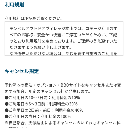
利用規則
利用規則は下記をご覧ください。
モンベルアウトドアヴィレッジ本山では、コテージ利用のす
べてのお客様に安全かつ快適にご滞在いただくために、下記
のとおり利用規則を定めております。ご理解のうえ遵守いた
だけますようお願い申し上げます。
なお遵守いただけない場合は、やむを得ず当施設のご利用を
お断りすることがございます。
キャンセル規定
【施設全体に関する注意事項】
１.貴重品の管理は各自で行ってください。
予約済みの宿泊・オプション・BBQサイトをキャンセルまたは変
２.利用上のルールを遵守いただき、ご自身で事故防止に努め
更する場合、所定のキャンセル料が発生します。
てください。
●ご利用日の10～7日前：利用料金の10%
３.受付時にお渡しする駐車プレートを駐車車輌のダッシュボ
●ご利用日の6～3日前：利用料金の30%
ードの見やすい場所に置き、指定の場所へ駐車してくださ
●ご利用日の2日前・前日：利用料金の40%
い。
●ご利用日の当日：利用料金の100%
４.駐車中は必ずエンジンをお切りください。
※自己都合、天候理由によるキャンセルのいずれもキャンセル料
５.ヴィレッジ場内を車で移動する場合は、徐行運転