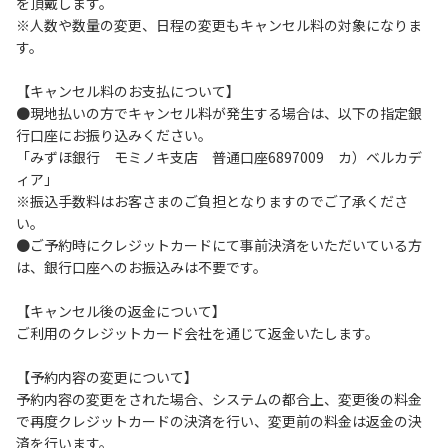
を頂戴します。
（5km/h以下）を行ってください。
※人数や数量の変更、日程の変更もキャンセル料の対象になりま
６.施設内は土足禁止です。
す。
７.コテージ・団体宿泊棟内は禁煙です。喫煙は指定の場所で
お願いします。
【キャンセル料のお支払について】
８.ゴミは分別した上で、燃えるごみ以外は中身を洗い、チェ
●現地払いの方でキャンセル料が発生する場合は、以下の指定銀
ックアウト時はシンクに置いてください。
行口座にお振り込みください。
９.不可抗力以外の事由により建造物、家具、備品、その他の
「みずほ銀行 モミノキ支店 普通口座6897009 カ）ベルカデ
物品を損傷、紛失、汚染させた場合には、相当額を弁償して
ィア」
いただくことがあります。
※振込手数料はお客さまのご負担となりますのでご了承くださ
１０.施設内（駐車場含む）での事故や盗難などにつきまして
い。
は、一切の責任を負いかねます。
●ご予約時にクレジットカードにて事前決済をいただいている方
１１.夜間お車で外出される場合は、駐車場出入り口のバリケ
は、銀行口座へのお振込みは不要です。
ードを手動で外してください。※バリケードは都度、元の位
置へお戻しください。
【キャンセル後の返金について】
１２.ヴィレッジ場内外灯の消灯時間は21時です。
ご利用のクレジットカード会社を通じて返金いたします。
【コテージご利用上の注意事項ならびに禁止事項】
【予約内容の変更について】
１.動物（ペット類）の同伴はご遠慮願います。
予約内容の変更をされた場合、システムの都合上、変更後の料金
２.安全管理上、お子様の単独での行動はご遠慮ください。
で再度クレジットカードの決済を行い、変更前の料金は返金の決
３.調度品などの持ち出しはしないでください。
済を行います。
４.ご訪問客とのコテージ内での面会はご遠慮願います。