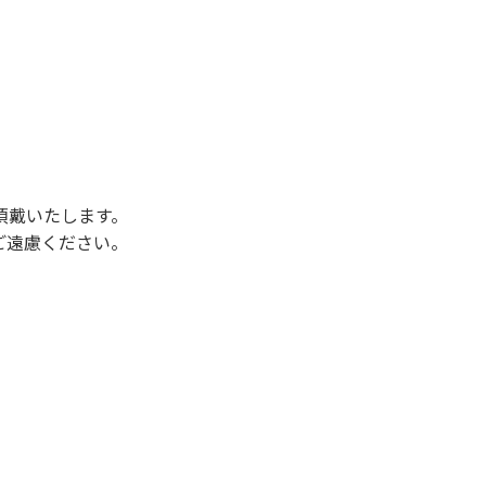
後3時になりましたら管理棟にて手続きを行って
行っていない方や使用人数が増えた場合は、必ず
ください。日帰り使用の方及び午前７時30分前
頂戴いたします。
ご遠慮ください。
状態になりやすく、過去にも増水により人が流
濁りに注意し、濁り始めたときには直ちに川原