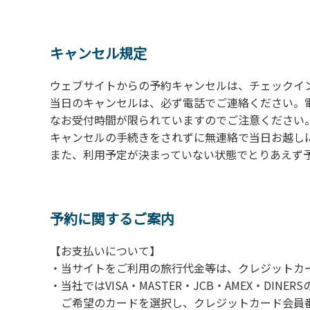
の予約をお願いします。管理棟にてチェックイ
ください。午後5時過ぎにお越しの方は、翌朝
４、車両は、荷物の積み下ろし時以外は、駐
キャンセル規定
５、チェックアウトは、午前10時まで（日帰
手続きを行ってください。
ウェブサイトからの予約キャンセルは、チェックイ
６、ゴミは分別されたもののみ回収します。午
当日のキャンセルは、必ず電話でご連絡ください。
にチェックアウトする方は、お持ち帰りをお願
なお受付時間が限られていますのでご注意ください。（電話受
キャンセルの手続きをされずに無連絡で当日お越し
【禁止事項】
また、利用予定が決まっていない状態でとりあえず
カラオケ、発電機、地面での直火による焚き
【注意事項】
当キャンプ場のそばを流れる歴舟川は、上流
予約に関するご案内
される事故が数件起きています。このため、河
【お支払いについて】
（１）川原にテントやタープを張らない。
・当サイトをご利用の旅行代金等は、クレジットカ
（２）雨が降ったときは川原で遊ばない。
・当社ではVISA・MASTER・JCB・AMEX・DI
（３）カムイコタン公園キャンプ場で雨が降
ご希望のカードを選択し、クレジットカード会員番
での遊びを中止する。