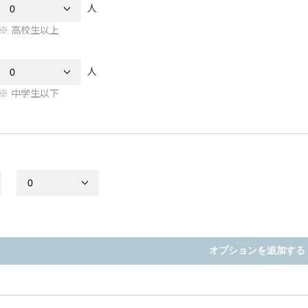
人
高校生以上
人
中学生以下
オプションを追加する