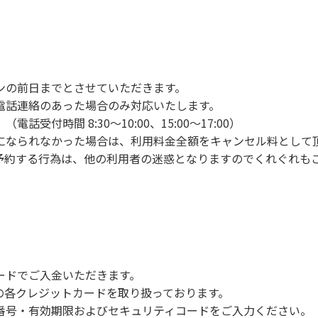
ンの手続きを行ってください。午後3時前にお越しの方は、午
手続きを行ってください。
車場にとめてください。
り使用の場合は午後5時まで）です。チェックインの手続きを
ンの前日までとさせていただきます。
前8時30分から午前10時までの間にゴミステーションに出して
電話連絡のあった場合のみ対応いたします。
いします。
付時間 8:30～10:00、15:00～17:00）
になられなかった場合は、利用料金全額をキャンセル料として
予約する行為は、他の利用者の迷惑となりますのでくれぐれも
火、キャンプファイヤー、打ち上げ式花火、テントサウナの設置
で雨が降ると短時間で増水し、川原で遊んでいると大変危険な
川利用者は次の事項を守り、安全に楽しく遊びましょう。
ードでご入金いただきます。
NERSの各クレジットカードを取り扱っております。
らなくても、上流で雨が降り急に増水することがあるので、水の
号・有効期限およびセキュリティコードをご入力ください。