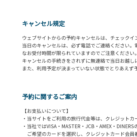
の予約をお願いします。管理棟にてチェックイ
ください。午後5時過ぎにお越しの方は、翌朝
４、車両は、荷物の積み下ろし時以外は、駐
キャンセル規定
５、チェックアウトは、午前10時まで（日帰
手続きを行ってください。
ウェブサイトからの予約キャンセルは、チェックイ
６、ゴミは分別されたもののみ回収します。午
当日のキャンセルは、必ず電話でご連絡ください。
にチェックアウトする方は、お持ち帰りをお願
なお受付時間が限られていますのでご注意ください。（電話受
キャンセルの手続きをされずに無連絡で当日お越し
【禁止事項】
また、利用予定が決まっていない状態でとりあえず
カラオケ、発電機、地面での直火による焚き
【注意事項】
当キャンプ場のそばを流れる歴舟川は、上流
予約に関するご案内
される事故が数件起きています。このため、河
【お支払いについて】
（１）川原にテントやタープを張らない。
・当サイトをご利用の旅行代金等は、クレジットカ
（２）雨が降ったときは川原で遊ばない。
・当社ではVISA・MASTER・JCB・AMEX・DI
（３）カムイコタン公園キャンプ場で雨が降
ご希望のカードを選択し、クレジットカード会員番
での遊びを中止する。