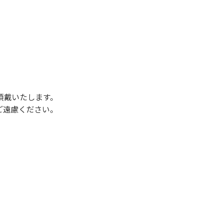
後3時になりましたら管理棟にて手続きを行って
行っていない方や使用人数が増えた場合は、必ず
ください。日帰り使用の方及び午前７時30分前
頂戴いたします。
ご遠慮ください。
状態になりやすく、過去にも増水により人が流
濁りに注意し、濁り始めたときには直ちに川原