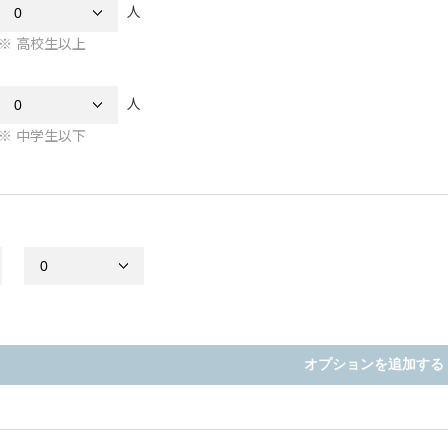
人
高校生以上
人
中学生以下
オプションを追加する