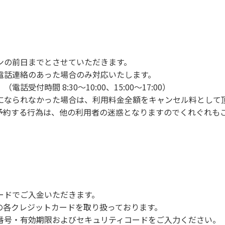
ンの手続きを行ってください。午後3時前にお越しの方は、午
手続きを行ってください。
車場にとめてください。
り使用の場合は午後5時まで）です。チェックインの手続きを
ンの前日までとさせていただきます。
前8時30分から午前10時までの間にゴミステーションに出して
電話連絡のあった場合のみ対応いたします。
いします。
付時間 8:30～10:00、15:00～17:00）
になられなかった場合は、利用料金全額をキャンセル料として
予約する行為は、他の利用者の迷惑となりますのでくれぐれも
火、キャンプファイヤー、打ち上げ式花火、テントサウナの設置
で雨が降ると短時間で増水し、川原で遊んでいると大変危険な
川利用者は次の事項を守り、安全に楽しく遊びましょう。
ードでご入金いただきます。
NERSの各クレジットカードを取り扱っております。
らなくても、上流で雨が降り急に増水することがあるので、水の
号・有効期限およびセキュリティコードをご入力ください。