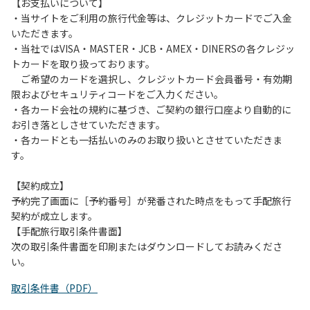
は、お持ち帰りをお願いします。
【お支払いについて】
・当サイトをご利用の旅行代金等は、クレジットカードでご入金
【禁止事項】
いただきます。
カラオケ、発電機、地面での直火による焚き火、キャンプフ
・当社ではVISA・MASTER・JCB・AMEX・DINERSの各クレジッ
ァイヤー、打ち上げ式花火、テントサウナの設置
トカードを取り扱っております。
ご希望のカードを選択し、クレジットカード会員番号・有効期
【注意事項】
限およびセキュリティコードをご入力ください。
当キャンプ場のそばを流れる歴舟川は、上流で雨が降ると短
・各カード会社の規約に基づき、ご契約の銀行口座より自動的に
時間で増水し、川原で遊んでいると大変危険な状態になりや
お引き落としさせていただきます。
すく、過去にも増水により人が流される事故が数件起きてい
・各カードとも一括払いのみのお取り扱いとさせていただきま
ます。このため、河川利用者は次の事項を守り、安全に楽し
す。
く遊びましょう。
（１）川原にテントやタープを張らない。
【契約成立】
（２）雨が降ったときは川原で遊ばない。
予約完了画面に［予約番号］が発番された時点をもって手配旅行
（３）カムイコタン公園キャンプ場で雨が降らなくても、上
契約が成立します。
流で雨が降り急に増水することがあるので、水の濁りに注意
【手配旅行取引条件書面】
し、濁り始めたときには直ちに川原での遊びを中止する。
次の取引条件書面を印刷またはダウンロードしてお読みくださ
（４）キャンプ場の管理者や地元住民から川についての注意
い。
や警告があった場合は素直に耳を傾け、指示に従う。
取引条件書（PDF）