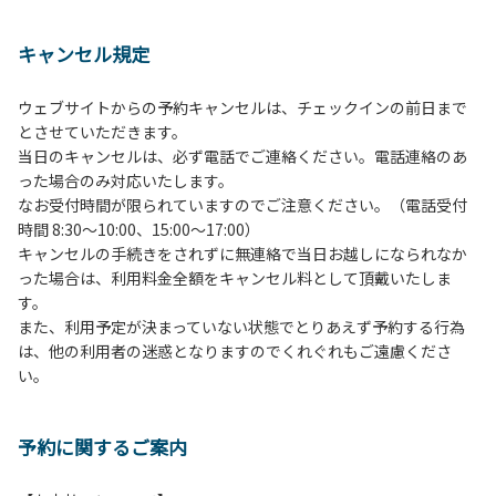
１、動物（ペット類）の同伴は、Ａサイトのみとさせていた
だき、周囲の方への御配慮をお願いします。
キャンセル規定
２、中学生以下だけでの利用はできません。高校生以上の方
の付き添いをお願いします。
ウェブサイトからの予約キャンセルは、チェックインの前日まで
３、テントサイト（多目的広場を含む。）の使用は、事前に
とさせていただきます。
予約いただいた方のみで、連泊の方を除き、正午からです。
当日のキャンセルは、必ず電話でご連絡ください。電話連絡のあ
基本的に、テント1張りにつき1区画の予約をお願いします。
った場合のみ対応いたします。
管理棟にてチェックインの手続きを行ってください。午後3
なお受付時間が限られていますのでご注意ください。（電話受付
時前にお越しの方は、午後3時になりましたら管理棟にて手
時間 8:30～10:00、15:00～17:00）
続きを行ってください。午後5時過ぎにお越しの方は、翌朝
キャンセルの手続きをされずに無連絡で当日お越しになられなか
手続きを行ってください。
った場合は、利用料金全額をキャンセル料として頂戴いたしま
４、車両は、荷物の積み下ろし時以外は、駐車場にとめてく
す。
ださい。
また、利用予定が決まっていない状態でとりあえず予約する行為
５、チェックアウトは、午前10時まで（日帰り使用の場合は
は、他の利用者の迷惑となりますのでくれぐれもご遠慮くださ
午後5時まで）です。チェックインの手続きを行っていない
い。
方や使用人数が増えた場合は、必ず手続きを行ってくださ
い。
６、ゴミは分別されたもののみ回収します。午前8時30分か
予約に関するご案内
ら午前10時までの間にゴミステーションに出してください。
日帰り使用の方及び午前７時30分前にチェックアウトする方