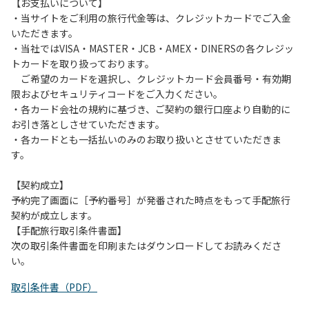
は、お持ち帰りをお願いします。
【お支払いについて】
・当サイトをご利用の旅行代金等は、クレジットカードでご入金
【禁止事項】
いただきます。
カラオケ、発電機、地面での直火による焚き火、キャンプフ
・当社ではVISA・MASTER・JCB・AMEX・DINERSの各クレジッ
ァイヤー、打ち上げ式花火、テントサウナの設置
トカードを取り扱っております。
ご希望のカードを選択し、クレジットカード会員番号・有効期
【注意事項】
限およびセキュリティコードをご入力ください。
当キャンプ場のそばを流れる歴舟川は、上流で雨が降ると短
・各カード会社の規約に基づき、ご契約の銀行口座より自動的に
時間で増水し、川原で遊んでいると大変危険な状態になりや
お引き落としさせていただきます。
すく、過去にも増水により人が流される事故が数件起きてい
・各カードとも一括払いのみのお取り扱いとさせていただきま
ます。このため、河川利用者は次の事項を守り、安全に楽し
す。
く遊びましょう。
（１）川原にテントやタープを張らない。
【契約成立】
（２）雨が降ったときは川原で遊ばない。
予約完了画面に［予約番号］が発番された時点をもって手配旅行
（３）カムイコタン公園キャンプ場で雨が降らなくても、上
契約が成立します。
流で雨が降り急に増水することがあるので、水の濁りに注意
【手配旅行取引条件書面】
し、濁り始めたときには直ちに川原での遊びを中止する。
次の取引条件書面を印刷またはダウンロードしてお読みくださ
（４）キャンプ場の管理者や地元住民から川についての注意
い。
や警告があった場合は素直に耳を傾け、指示に従う。
取引条件書（PDF）