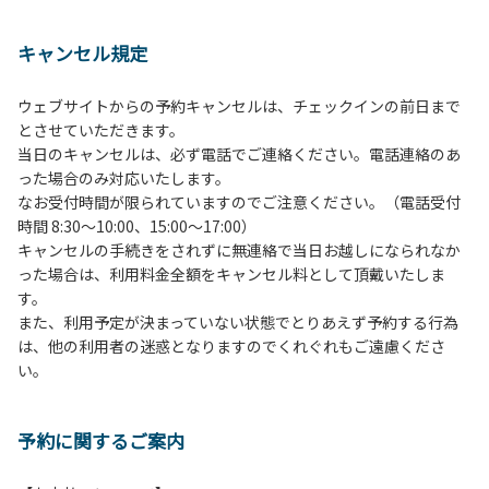
１、動物（ペット類）の同伴は、Ａサイトのみとさせていた
だき、周囲の方への御配慮をお願いします。
キャンセル規定
２、中学生以下だけでの利用はできません。高校生以上の方
の付き添いをお願いします。
ウェブサイトからの予約キャンセルは、チェックインの前日まで
３、テントサイト（多目的広場を含む。）の使用は、事前に
とさせていただきます。
予約いただいた方のみで、連泊の方を除き、正午からです。
当日のキャンセルは、必ず電話でご連絡ください。電話連絡のあ
基本的に、テント1張りにつき1区画の予約をお願いします。
った場合のみ対応いたします。
管理棟にてチェックインの手続きを行ってください。午後3
なお受付時間が限られていますのでご注意ください。（電話受付
時前にお越しの方は、午後3時になりましたら管理棟にて手
時間 8:30～10:00、15:00～17:00）
続きを行ってください。午後5時過ぎにお越しの方は、翌朝
キャンセルの手続きをされずに無連絡で当日お越しになられなか
手続きを行ってください。
った場合は、利用料金全額をキャンセル料として頂戴いたしま
４、車両は、荷物の積み下ろし時以外は、駐車場にとめてく
す。
ださい。
また、利用予定が決まっていない状態でとりあえず予約する行為
５、チェックアウトは、午前10時まで（日帰り使用の場合は
は、他の利用者の迷惑となりますのでくれぐれもご遠慮くださ
午後5時まで）です。チェックインの手続きを行っていない
い。
方や使用人数が増えた場合は、必ず手続きを行ってくださ
い。
６、ゴミは分別されたもののみ回収します。午前8時30分か
予約に関するご案内
ら午前10時までの間にゴミステーションに出してください。
日帰り使用の方及び午前７時30分前にチェックアウトする方