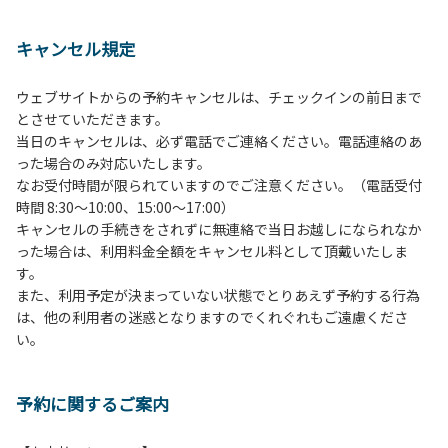
１、動物（ペット類）の同伴は、Ａサイトのみとさせていた
だき、周囲の方への御配慮をお願いします。
キャンセル規定
２、中学生以下だけでの利用はできません。高校生以上の方
の付き添いをお願いします。
ウェブサイトからの予約キャンセルは、チェックインの前日まで
３、テントサイト（多目的広場を含む。）の使用は、事前に
とさせていただきます。
予約いただいた方のみで、連泊の方を除き、正午からです。
当日のキャンセルは、必ず電話でご連絡ください。電話連絡のあ
基本的に、テント1張りにつき1区画の予約をお願いします。
った場合のみ対応いたします。
管理棟にてチェックインの手続きを行ってください。午後3
なお受付時間が限られていますのでご注意ください。（電話受付
時前にお越しの方は、午後3時になりましたら管理棟にて手
時間 8:30～10:00、15:00～17:00）
続きを行ってください。午後5時過ぎにお越しの方は、翌朝
キャンセルの手続きをされずに無連絡で当日お越しになられなか
手続きを行ってください。
った場合は、利用料金全額をキャンセル料として頂戴いたしま
４、車両は、荷物の積み下ろし時以外は、駐車場にとめてく
す。
ださい。
また、利用予定が決まっていない状態でとりあえず予約する行為
５、チェックアウトは、午前10時まで（日帰り使用の場合は
は、他の利用者の迷惑となりますのでくれぐれもご遠慮くださ
午後5時まで）です。チェックインの手続きを行っていない
い。
方や使用人数が増えた場合は、必ず手続きを行ってくださ
い。
６、ゴミは分別されたもののみ回収します。午前8時30分か
予約に関するご案内
ら午前10時までの間にゴミステーションに出してください。
日帰り使用の方及び午前７時30分前にチェックアウトする方