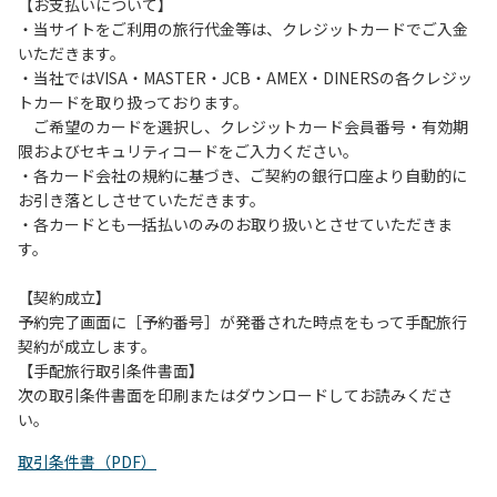
は、お持ち帰りをお願いします。
【お支払いについて】
・当サイトをご利用の旅行代金等は、クレジットカードでご入金
【禁止事項】
いただきます。
カラオケ、発電機、地面での直火による焚き火、キャンプフ
・当社ではVISA・MASTER・JCB・AMEX・DINERSの各クレジッ
ァイヤー、打ち上げ式花火、テントサウナの設置
トカードを取り扱っております。
ご希望のカードを選択し、クレジットカード会員番号・有効期
【注意事項】
限およびセキュリティコードをご入力ください。
当キャンプ場のそばを流れる歴舟川は、上流で雨が降ると短
・各カード会社の規約に基づき、ご契約の銀行口座より自動的に
時間で増水し、川原で遊んでいると大変危険な状態になりや
お引き落としさせていただきます。
すく、過去にも増水により人が流される事故が数件起きてい
・各カードとも一括払いのみのお取り扱いとさせていただきま
ます。このため、河川利用者は次の事項を守り、安全に楽し
す。
く遊びましょう。
（１）川原にテントやタープを張らない。
【契約成立】
（２）雨が降ったときは川原で遊ばない。
予約完了画面に［予約番号］が発番された時点をもって手配旅行
（３）カムイコタン公園キャンプ場で雨が降らなくても、上
契約が成立します。
流で雨が降り急に増水することがあるので、水の濁りに注意
【手配旅行取引条件書面】
し、濁り始めたときには直ちに川原での遊びを中止する。
次の取引条件書面を印刷またはダウンロードしてお読みくださ
（４）キャンプ場の管理者や地元住民から川についての注意
い。
や警告があった場合は素直に耳を傾け、指示に従う。
取引条件書（PDF）