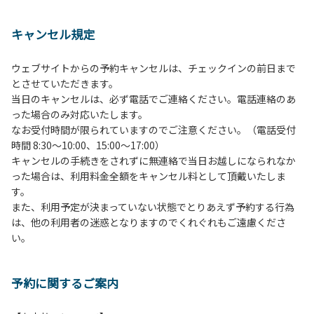
１、動物（ペット類）の同伴は、Ａサイトのみとさせていた
だき、周囲の方への御配慮をお願いします。
キャンセル規定
２、中学生以下だけでの利用はできません。高校生以上の方
の付き添いをお願いします。
ウェブサイトからの予約キャンセルは、チェックインの前日まで
３、テントサイト（多目的広場を含む。）の使用は、事前に
とさせていただきます。
予約いただいた方のみで、連泊の方を除き、正午からです。
当日のキャンセルは、必ず電話でご連絡ください。電話連絡のあ
基本的に、テント1張りにつき1区画の予約をお願いします。
った場合のみ対応いたします。
管理棟にてチェックインの手続きを行ってください。午後3
なお受付時間が限られていますのでご注意ください。（電話受付
時前にお越しの方は、午後3時になりましたら管理棟にて手
時間 8:30～10:00、15:00～17:00）
続きを行ってください。午後5時過ぎにお越しの方は、翌朝
キャンセルの手続きをされずに無連絡で当日お越しになられなか
手続きを行ってください。
った場合は、利用料金全額をキャンセル料として頂戴いたしま
４、車両は、荷物の積み下ろし時以外は、駐車場にとめてく
す。
ださい。
また、利用予定が決まっていない状態でとりあえず予約する行為
５、チェックアウトは、午前10時まで（日帰り使用の場合は
は、他の利用者の迷惑となりますのでくれぐれもご遠慮くださ
午後5時まで）です。チェックインの手続きを行っていない
い。
方や使用人数が増えた場合は、必ず手続きを行ってくださ
い。
６、ゴミは分別されたもののみ回収します。午前8時30分か
予約に関するご案内
ら午前10時までの間にゴミステーションに出してください。
日帰り使用の方及び午前７時30分前にチェックアウトする方