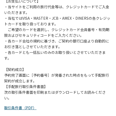
は、お持ち帰りをお願いします。
【お支払いについて】
・当サイトをご利用の旅行代金等は、クレジットカードでご入金
【禁止事項】
いただきます。
カラオケ、発電機、地面での直火による焚き火、キャンプフ
・当社ではVISA・MASTER・JCB・AMEX・DINERSの各クレジッ
ァイヤー、打ち上げ式花火、テントサウナの設置
トカードを取り扱っております。
ご希望のカードを選択し、クレジットカード会員番号・有効期
【注意事項】
限およびセキュリティコードをご入力ください。
当キャンプ場のそばを流れる歴舟川は、上流で雨が降ると短
・各カード会社の規約に基づき、ご契約の銀行口座より自動的に
時間で増水し、川原で遊んでいると大変危険な状態になりや
お引き落としさせていただきます。
すく、過去にも増水により人が流される事故が数件起きてい
・各カードとも一括払いのみのお取り扱いとさせていただきま
ます。このため、河川利用者は次の事項を守り、安全に楽し
す。
く遊びましょう。
（１）川原にテントやタープを張らない。
【契約成立】
（２）雨が降ったときは川原で遊ばない。
予約完了画面に［予約番号］が発番された時点をもって手配旅行
（３）カムイコタン公園キャンプ場で雨が降らなくても、上
契約が成立します。
流で雨が降り急に増水することがあるので、水の濁りに注意
【手配旅行取引条件書面】
し、濁り始めたときには直ちに川原での遊びを中止する。
次の取引条件書面を印刷またはダウンロードしてお読みくださ
（４）キャンプ場の管理者や地元住民から川についての注意
い。
や警告があった場合は素直に耳を傾け、指示に従う。
取引条件書（PDF）