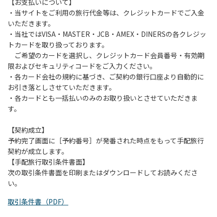
は、お持ち帰りをお願いします。
【お支払いについて】
・当サイトをご利用の旅行代金等は、クレジットカードでご入金
【禁止事項】
いただきます。
カラオケ、発電機、地面での直火による焚き火、キャンプフ
・当社ではVISA・MASTER・JCB・AMEX・DINERSの各クレジッ
ァイヤー、打ち上げ式花火、テントサウナの設置
トカードを取り扱っております。
ご希望のカードを選択し、クレジットカード会員番号・有効期
【注意事項】
限およびセキュリティコードをご入力ください。
当キャンプ場のそばを流れる歴舟川は、上流で雨が降ると短
・各カード会社の規約に基づき、ご契約の銀行口座より自動的に
時間で増水し、川原で遊んでいると大変危険な状態になりや
お引き落としさせていただきます。
すく、過去にも増水により人が流される事故が数件起きてい
・各カードとも一括払いのみのお取り扱いとさせていただきま
ます。このため、河川利用者は次の事項を守り、安全に楽し
す。
く遊びましょう。
（１）川原にテントやタープを張らない。
【契約成立】
（２）雨が降ったときは川原で遊ばない。
予約完了画面に［予約番号］が発番された時点をもって手配旅行
（３）カムイコタン公園キャンプ場で雨が降らなくても、上
契約が成立します。
流で雨が降り急に増水することがあるので、水の濁りに注意
【手配旅行取引条件書面】
し、濁り始めたときには直ちに川原での遊びを中止する。
次の取引条件書面を印刷またはダウンロードしてお読みくださ
（４）キャンプ場の管理者や地元住民から川についての注意
い。
や警告があった場合は素直に耳を傾け、指示に従う。
取引条件書（PDF）