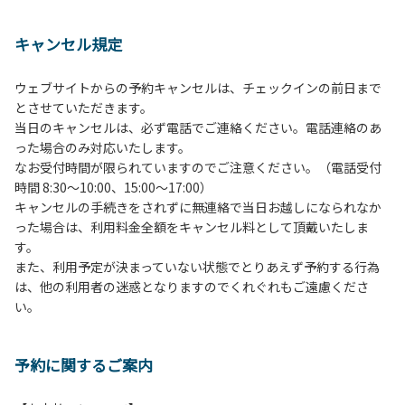
１、動物（ペット類）の同伴は、Ａサイトのみとさせていた
だき、周囲の方への御配慮をお願いします。
キャンセル規定
２、中学生以下だけでの利用はできません。高校生以上の方
の付き添いをお願いします。
ウェブサイトからの予約キャンセルは、チェックインの前日まで
３、テントサイト（多目的広場を含む。）の使用は、事前に
とさせていただきます。
予約いただいた方のみで、連泊の方を除き、正午からです。
当日のキャンセルは、必ず電話でご連絡ください。電話連絡のあ
基本的に、テント1張りにつき1区画の予約をお願いします。
った場合のみ対応いたします。
管理棟にてチェックインの手続きを行ってください。午後3
なお受付時間が限られていますのでご注意ください。（電話受付
時前にお越しの方は、午後3時になりましたら管理棟にて手
時間 8:30～10:00、15:00～17:00）
続きを行ってください。午後5時過ぎにお越しの方は、翌朝
キャンセルの手続きをされずに無連絡で当日お越しになられなか
手続きを行ってください。
った場合は、利用料金全額をキャンセル料として頂戴いたしま
４、車両は、荷物の積み下ろし時以外は、駐車場にとめてく
す。
ださい。
また、利用予定が決まっていない状態でとりあえず予約する行為
５、チェックアウトは、午前10時まで（日帰り使用の場合は
は、他の利用者の迷惑となりますのでくれぐれもご遠慮くださ
午後5時まで）です。チェックインの手続きを行っていない
い。
方や使用人数が増えた場合は、必ず手続きを行ってくださ
い。
６、ゴミは分別されたもののみ回収します。午前8時30分か
予約に関するご案内
ら午前10時までの間にゴミステーションに出してください。
日帰り使用の方及び午前７時30分前にチェックアウトする方