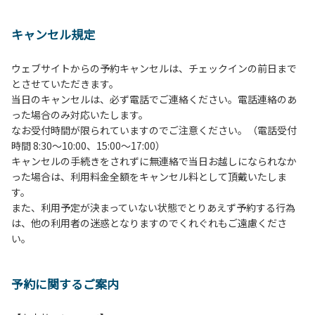
１、動物（ペット類）の同伴は、Ａサイトのみとさせていた
だき、周囲の方への御配慮をお願いします。
キャンセル規定
２、中学生以下だけでの利用はできません。高校生以上の方
の付き添いをお願いします。
ウェブサイトからの予約キャンセルは、チェックインの前日まで
３、テントサイト（多目的広場を含む。）の使用は、事前に
とさせていただきます。
予約いただいた方のみで、連泊の方を除き、正午からです。
当日のキャンセルは、必ず電話でご連絡ください。電話連絡のあ
基本的に、テント1張りにつき1区画の予約をお願いします。
った場合のみ対応いたします。
管理棟にてチェックインの手続きを行ってください。午後3
なお受付時間が限られていますのでご注意ください。（電話受付
時前にお越しの方は、午後3時になりましたら管理棟にて手
時間 8:30～10:00、15:00～17:00）
続きを行ってください。午後5時過ぎにお越しの方は、翌朝
キャンセルの手続きをされずに無連絡で当日お越しになられなか
手続きを行ってください。
った場合は、利用料金全額をキャンセル料として頂戴いたしま
４、車両は、荷物の積み下ろし時以外は、駐車場にとめてく
す。
ださい。
また、利用予定が決まっていない状態でとりあえず予約する行為
５、チェックアウトは、午前10時まで（日帰り使用の場合は
は、他の利用者の迷惑となりますのでくれぐれもご遠慮くださ
午後5時まで）です。チェックインの手続きを行っていない
い。
方や使用人数が増えた場合は、必ず手続きを行ってくださ
い。
６、ゴミは分別されたもののみ回収します。午前8時30分か
予約に関するご案内
ら午前10時までの間にゴミステーションに出してください。
日帰り使用の方及び午前７時30分前にチェックアウトする方