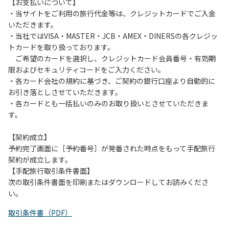
は、お持ち帰りをお願いします。
【お支払いについて】
・当サイトをご利用の旅行代金等は、クレジットカードでご入金
【禁止事項】
いただきます。
カラオケ、発電機、地面での直火による焚き火、キャンプフ
・当社ではVISA・MASTER・JCB・AMEX・DINERSの各クレジッ
ァイヤー、打ち上げ式花火、テントサウナの設置
トカードを取り扱っております。
ご希望のカードを選択し、クレジットカード会員番号・有効期
【注意事項】
限およびセキュリティコードをご入力ください。
当キャンプ場のそばを流れる歴舟川は、上流で雨が降ると短
・各カード会社の規約に基づき、ご契約の銀行口座より自動的に
時間で増水し、川原で遊んでいると大変危険な状態になりや
お引き落としさせていただきます。
すく、過去にも増水により人が流される事故が数件起きてい
・各カードとも一括払いのみのお取り扱いとさせていただきま
ます。このため、河川利用者は次の事項を守り、安全に楽し
す。
く遊びましょう。
（１）川原にテントやタープを張らない。
【契約成立】
（２）雨が降ったときは川原で遊ばない。
予約完了画面に［予約番号］が発番された時点をもって手配旅行
（３）カムイコタン公園キャンプ場で雨が降らなくても、上
契約が成立します。
流で雨が降り急に増水することがあるので、水の濁りに注意
【手配旅行取引条件書面】
し、濁り始めたときには直ちに川原での遊びを中止する。
次の取引条件書面を印刷またはダウンロードしてお読みくださ
（４）キャンプ場の管理者や地元住民から川についての注意
い。
や警告があった場合は素直に耳を傾け、指示に従う。
取引条件書（PDF）