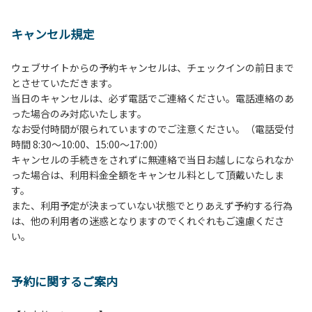
１、動物（ペット類）の同伴は、Ａサイトのみとさせていた
だき、周囲の方への御配慮をお願いします。
キャンセル規定
２、中学生以下だけでの利用はできません。高校生以上の方
の付き添いをお願いします。
ウェブサイトからの予約キャンセルは、チェックインの前日まで
３、テントサイト（多目的広場を含む。）の使用は、事前に
とさせていただきます。
予約いただいた方のみで、連泊の方を除き、正午からです。
当日のキャンセルは、必ず電話でご連絡ください。電話連絡のあ
基本的に、テント1張りにつき1区画の予約をお願いします。
った場合のみ対応いたします。
管理棟にてチェックインの手続きを行ってください。午後3
なお受付時間が限られていますのでご注意ください。（電話受付
時前にお越しの方は、午後3時になりましたら管理棟にて手
時間 8:30～10:00、15:00～17:00）
続きを行ってください。午後5時過ぎにお越しの方は、翌朝
キャンセルの手続きをされずに無連絡で当日お越しになられなか
手続きを行ってください。
った場合は、利用料金全額をキャンセル料として頂戴いたしま
４、車両は、荷物の積み下ろし時以外は、駐車場にとめてく
す。
ださい。
また、利用予定が決まっていない状態でとりあえず予約する行為
５、チェックアウトは、午前10時まで（日帰り使用の場合は
は、他の利用者の迷惑となりますのでくれぐれもご遠慮くださ
午後5時まで）です。チェックインの手続きを行っていない
い。
方や使用人数が増えた場合は、必ず手続きを行ってくださ
い。
６、ゴミは分別されたもののみ回収します。午前8時30分か
予約に関するご案内
ら午前10時までの間にゴミステーションに出してください。
日帰り使用の方及び午前７時30分前にチェックアウトする方