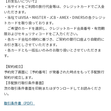
は、お持ち帰りをお願いします。
【お支払いについて】
・当サイトをご利用の旅行代金等は、クレジットカードでご入金
【禁止事項】
いただきます。
カラオケ、発電機、地面での直火による焚き火、キャンプフ
・当社ではVISA・MASTER・JCB・AMEX・DINERSの各クレジッ
ァイヤー、打ち上げ式花火、テントサウナの設置
トカードを取り扱っております。
ご希望のカードを選択し、クレジットカード会員番号・有効期
【注意事項】
限およびセキュリティコードをご入力ください。
当キャンプ場のそばを流れる歴舟川は、上流で雨が降ると短
・各カード会社の規約に基づき、ご契約の銀行口座より自動的に
時間で増水し、川原で遊んでいると大変危険な状態になりや
お引き落としさせていただきます。
すく、過去にも増水により人が流される事故が数件起きてい
・各カードとも一括払いのみのお取り扱いとさせていただきま
ます。このため、河川利用者は次の事項を守り、安全に楽し
す。
く遊びましょう。
（１）川原にテントやタープを張らない。
【契約成立】
（２）雨が降ったときは川原で遊ばない。
予約完了画面に［予約番号］が発番された時点をもって手配旅行
（３）カムイコタン公園キャンプ場で雨が降らなくても、上
契約が成立します。
流で雨が降り急に増水することがあるので、水の濁りに注意
【手配旅行取引条件書面】
し、濁り始めたときには直ちに川原での遊びを中止する。
次の取引条件書面を印刷またはダウンロードしてお読みくださ
（４）キャンプ場の管理者や地元住民から川についての注意
い。
や警告があった場合は素直に耳を傾け、指示に従う。
取引条件書（PDF）