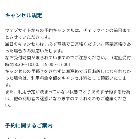
１、動物（ペット類）の同伴は、Ａサイトのみとさせていた
だき、周囲の方への御配慮をお願いします。
キャンセル規定
２、中学生以下だけでの利用はできません。高校生以上の方
の付き添いをお願いします。
ウェブサイトからの予約キャンセルは、チェックインの前日まで
３、テントサイト（多目的広場を含む。）の使用は、事前に
とさせていただきます。
予約いただいた方のみで、連泊の方を除き、正午からです。
当日のキャンセルは、必ず電話でご連絡ください。電話連絡のあ
基本的に、テント1張りにつき1区画の予約をお願いします。
った場合のみ対応いたします。
管理棟にてチェックインの手続きを行ってください。午後3
なお受付時間が限られていますのでご注意ください。（電話受付
時前にお越しの方は、午後3時になりましたら管理棟にて手
時間 8:30～10:00、15:00～17:00）
続きを行ってください。午後5時過ぎにお越しの方は、翌朝
キャンセルの手続きをされずに無連絡で当日お越しになられなか
手続きを行ってください。
った場合は、利用料金全額をキャンセル料として頂戴いたしま
４、車両は、荷物の積み下ろし時以外は、駐車場にとめてく
す。
ださい。
また、利用予定が決まっていない状態でとりあえず予約する行為
５、チェックアウトは、午前10時まで（日帰り使用の場合は
は、他の利用者の迷惑となりますのでくれぐれもご遠慮くださ
午後5時まで）です。チェックインの手続きを行っていない
い。
方や使用人数が増えた場合は、必ず手続きを行ってくださ
い。
６、ゴミは分別されたもののみ回収します。午前8時30分か
予約に関するご案内
ら午前10時までの間にゴミステーションに出してください。
日帰り使用の方及び午前７時30分前にチェックアウトする方