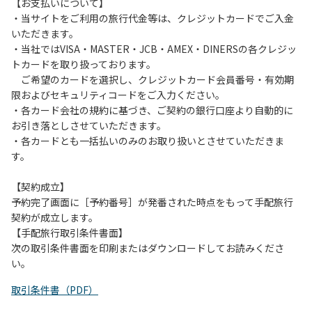
は、お持ち帰りをお願いします。
【お支払いについて】
・当サイトをご利用の旅行代金等は、クレジットカードでご入金
【禁止事項】
いただきます。
カラオケ、発電機、地面での直火による焚き火、キャンプフ
・当社ではVISA・MASTER・JCB・AMEX・DINERSの各クレジッ
ァイヤー、打ち上げ式花火、テントサウナの設置
トカードを取り扱っております。
ご希望のカードを選択し、クレジットカード会員番号・有効期
【注意事項】
限およびセキュリティコードをご入力ください。
当キャンプ場のそばを流れる歴舟川は、上流で雨が降ると短
・各カード会社の規約に基づき、ご契約の銀行口座より自動的に
時間で増水し、川原で遊んでいると大変危険な状態になりや
お引き落としさせていただきます。
すく、過去にも増水により人が流される事故が数件起きてい
・各カードとも一括払いのみのお取り扱いとさせていただきま
ます。このため、河川利用者は次の事項を守り、安全に楽し
す。
く遊びましょう。
（１）川原にテントやタープを張らない。
【契約成立】
（２）雨が降ったときは川原で遊ばない。
予約完了画面に［予約番号］が発番された時点をもって手配旅行
（３）カムイコタン公園キャンプ場で雨が降らなくても、上
契約が成立します。
流で雨が降り急に増水することがあるので、水の濁りに注意
【手配旅行取引条件書面】
し、濁り始めたときには直ちに川原での遊びを中止する。
次の取引条件書面を印刷またはダウンロードしてお読みくださ
（４）キャンプ場の管理者や地元住民から川についての注意
い。
や警告があった場合は素直に耳を傾け、指示に従う。
取引条件書（PDF）