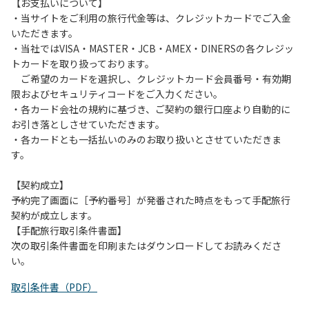
は、お持ち帰りをお願いします。
【お支払いについて】
・当サイトをご利用の旅行代金等は、クレジットカードでご入金
【禁止事項】
いただきます。
カラオケ、発電機、地面での直火による焚き火、キャンプフ
・当社ではVISA・MASTER・JCB・AMEX・DINERSの各クレジッ
ァイヤー、打ち上げ式花火、テントサウナの設置
トカードを取り扱っております。
ご希望のカードを選択し、クレジットカード会員番号・有効期
【注意事項】
限およびセキュリティコードをご入力ください。
当キャンプ場のそばを流れる歴舟川は、上流で雨が降ると短
・各カード会社の規約に基づき、ご契約の銀行口座より自動的に
時間で増水し、川原で遊んでいると大変危険な状態になりや
お引き落としさせていただきます。
すく、過去にも増水により人が流される事故が数件起きてい
・各カードとも一括払いのみのお取り扱いとさせていただきま
ます。このため、河川利用者は次の事項を守り、安全に楽し
す。
く遊びましょう。
（１）川原にテントやタープを張らない。
【契約成立】
（２）雨が降ったときは川原で遊ばない。
予約完了画面に［予約番号］が発番された時点をもって手配旅行
（３）カムイコタン公園キャンプ場で雨が降らなくても、上
契約が成立します。
流で雨が降り急に増水することがあるので、水の濁りに注意
【手配旅行取引条件書面】
し、濁り始めたときには直ちに川原での遊びを中止する。
次の取引条件書面を印刷またはダウンロードしてお読みくださ
（４）キャンプ場の管理者や地元住民から川についての注意
い。
や警告があった場合は素直に耳を傾け、指示に従う。
取引条件書（PDF）