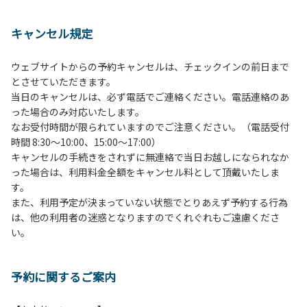
１、動物（ペット類）の同伴は、Ａサイトのみとさせていた
だき、周囲の方への御配慮をお願いします。
キャンセル規定
２、中学生以下だけでの利用はできません。高校生以上の方
の付き添いをお願いします。
ウェブサイトからの予約キャンセルは、チェックインの前日まで
３、テントサイト（多目的広場を含む。）の使用は、事前に
とさせていただきます。
予約いただいた方のみで、連泊の方を除き、正午からです。
当日のキャンセルは、必ず電話でご連絡ください。電話連絡のあ
基本的に、テント1張りにつき1区画の予約をお願いします。
った場合のみ対応いたします。
管理棟にてチェックインの手続きを行ってください。午後3
なお受付時間が限られていますのでご注意ください。（電話受付
時前にお越しの方は、午後3時になりましたら管理棟にて手
時間 8:30～10:00、15:00～17:00）
続きを行ってください。午後5時過ぎにお越しの方は、翌朝
キャンセルの手続きをされずに無連絡で当日お越しになられなか
手続きを行ってください。
った場合は、利用料金全額をキャンセル料として頂戴いたしま
４、車両は、荷物の積み下ろし時以外は、駐車場にとめてく
す。
ださい。
また、利用予定が決まっていない状態でとりあえず予約する行為
５、チェックアウトは、午前10時まで（日帰り使用の場合は
は、他の利用者の迷惑となりますのでくれぐれもご遠慮くださ
午後5時まで）です。チェックインの手続きを行っていない
い。
方や使用人数が増えた場合は、必ず手続きを行ってくださ
い。
６、ゴミは分別されたもののみ回収します。午前8時30分か
予約に関するご案内
ら午前10時までの間にゴミステーションに出してください。
日帰り使用の方及び午前７時30分前にチェックアウトする方