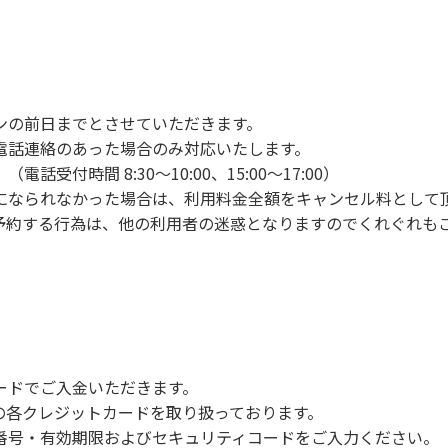
ンの手続きを行ってください。午後3時前にお越しの方は、午
手続きを行ってください。
車場にとめてください。
り使用の場合は午後5時まで）です。チェックインの手続きを
ンの前日までとさせていただきます。
前8時30分から午前10時までの間にゴミステーションに出して
電話連絡のあった場合のみ対応いたします。
いします。
付時間 8:30～10:00、15:00～17:00）
になられなかった場合は、利用料金全額をキャンセル料として
予約する行為は、他の利用者の迷惑となりますのでくれぐれも
火、キャンプファイヤー、打ち上げ式花火、テントサウナの設置
で雨が降ると短時間で増水し、川原で遊んでいると大変危険な
川利用者は次の事項を守り、安全に楽しく遊びましょう。
ードでご入金いただきます。
NERSの各クレジットカードを取り扱っております。
らなくても、上流で雨が降り急に増水することがあるので、水の
号・有効期限およびセキュリティコードをご入力ください。