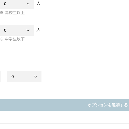
人
高校生以上
人
中学生以下
オプションを追加する