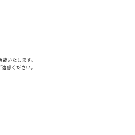
後3時になりましたら管理棟にて手続きを行って
行っていない方や使用人数が増えた場合は、必ず
ください。日帰り使用の方及び午前７時30分前
頂戴いたします。
ご遠慮ください。
状態になりやすく、過去にも増水により人が流
濁りに注意し、濁り始めたときには直ちに川原