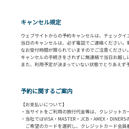
の予約をお願いします。管理棟にてチェックイ
ください。午後5時過ぎにお越しの方は、翌朝
４、車両は、荷物の積み下ろし時以外は、駐
キャンセル規定
５、チェックアウトは、午前10時まで（日帰
手続きを行ってください。
ウェブサイトからの予約キャンセルは、チェックイ
６、ゴミは分別されたもののみ回収します。午
当日のキャンセルは、必ず電話でご連絡ください。
にチェックアウトする方は、お持ち帰りをお願
なお受付時間が限られていますのでご注意ください。（電話受
キャンセルの手続きをされずに無連絡で当日お越し
【禁止事項】
また、利用予定が決まっていない状態でとりあえず
カラオケ、発電機、地面での直火による焚き
【注意事項】
当キャンプ場のそばを流れる歴舟川は、上流
予約に関するご案内
される事故が数件起きています。このため、河
【お支払いについて】
（１）川原にテントやタープを張らない。
・当サイトをご利用の旅行代金等は、クレジットカ
（２）雨が降ったときは川原で遊ばない。
・当社ではVISA・MASTER・JCB・AMEX・DI
（３）カムイコタン公園キャンプ場で雨が降
ご希望のカードを選択し、クレジットカード会員番
での遊びを中止する。