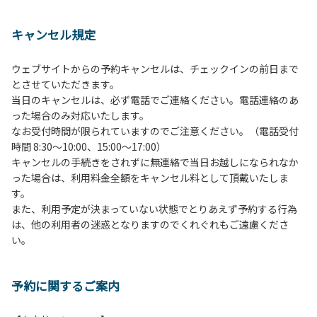
１、動物（ペット類）の同伴は、Ａサイトのみとさせていた
だき、周囲の方への御配慮をお願いします。
キャンセル規定
２、中学生以下だけでの利用はできません。高校生以上の方
の付き添いをお願いします。
ウェブサイトからの予約キャンセルは、チェックインの前日まで
３、テントサイト（多目的広場を含む。）の使用は、事前に
とさせていただきます。
予約いただいた方のみで、連泊の方を除き、正午からです。
当日のキャンセルは、必ず電話でご連絡ください。電話連絡のあ
基本的に、テント1張りにつき1区画の予約をお願いします。
った場合のみ対応いたします。
管理棟にてチェックインの手続きを行ってください。午後3
なお受付時間が限られていますのでご注意ください。（電話受付
時前にお越しの方は、午後3時になりましたら管理棟にて手
時間 8:30～10:00、15:00～17:00）
続きを行ってください。午後5時過ぎにお越しの方は、翌朝
キャンセルの手続きをされずに無連絡で当日お越しになられなか
手続きを行ってください。
った場合は、利用料金全額をキャンセル料として頂戴いたしま
４、車両は、荷物の積み下ろし時以外は、駐車場にとめてく
す。
ださい。
また、利用予定が決まっていない状態でとりあえず予約する行為
５、チェックアウトは、午前10時まで（日帰り使用の場合は
は、他の利用者の迷惑となりますのでくれぐれもご遠慮くださ
午後5時まで）です。チェックインの手続きを行っていない
い。
方や使用人数が増えた場合は、必ず手続きを行ってくださ
い。
６、ゴミは分別されたもののみ回収します。午前8時30分か
予約に関するご案内
ら午前10時までの間にゴミステーションに出してください。
日帰り使用の方及び午前７時30分前にチェックアウトする方