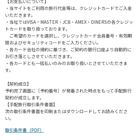
は、お持ち帰りをお願いします。
【お支払いについて】
・当サイトをご利用の旅行代金等は、クレジットカードでご入金
【禁止事項】
いただきます。
カラオケ、発電機、地面での直火による焚き火、キャンプフ
・当社ではVISA・MASTER・JCB・AMEX・DINERSの各クレジッ
ァイヤー、打ち上げ式花火、テントサウナの設置
トカードを取り扱っております。
ご希望のカードを選択し、クレジットカード会員番号・有効期
【注意事項】
限およびセキュリティコードをご入力ください。
当キャンプ場のそばを流れる歴舟川は、上流で雨が降ると短
・各カード会社の規約に基づき、ご契約の銀行口座より自動的に
時間で増水し、川原で遊んでいると大変危険な状態になりや
お引き落としさせていただきます。
すく、過去にも増水により人が流される事故が数件起きてい
・各カードとも一括払いのみのお取り扱いとさせていただきま
ます。このため、河川利用者は次の事項を守り、安全に楽し
す。
く遊びましょう。
（１）川原にテントやタープを張らない。
【契約成立】
（２）雨が降ったときは川原で遊ばない。
予約完了画面に［予約番号］が発番された時点をもって手配旅行
（３）カムイコタン公園キャンプ場で雨が降らなくても、上
契約が成立します。
流で雨が降り急に増水することがあるので、水の濁りに注意
【手配旅行取引条件書面】
し、濁り始めたときには直ちに川原での遊びを中止する。
次の取引条件書面を印刷またはダウンロードしてお読みくださ
（４）キャンプ場の管理者や地元住民から川についての注意
い。
や警告があった場合は素直に耳を傾け、指示に従う。
取引条件書（PDF）