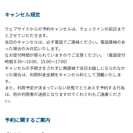
１、動物（ペット類）の同伴は、Ａサイトのみとさせていた
だき、周囲の方への御配慮をお願いします。
キャンセル規定
２、中学生以下だけでの利用はできません。高校生以上の方
の付き添いをお願いします。
ウェブサイトからの予約キャンセルは、チェックインの前日まで
３、テントサイト（多目的広場を含む。）の使用は、事前に
とさせていただきます。
予約いただいた方のみで、連泊の方を除き、正午からです。
当日のキャンセルは、必ず電話でご連絡ください。電話連絡のあ
基本的に、テント1張りにつき1区画の予約をお願いします。
った場合のみ対応いたします。
管理棟にてチェックインの手続きを行ってください。午後3
なお受付時間が限られていますのでご注意ください。（電話受付
時前にお越しの方は、午後3時になりましたら管理棟にて手
時間 8:30～10:00、15:00～17:00）
続きを行ってください。午後5時過ぎにお越しの方は、翌朝
キャンセルの手続きをされずに無連絡で当日お越しになられなか
手続きを行ってください。
った場合は、利用料金全額をキャンセル料として頂戴いたしま
４、車両は、荷物の積み下ろし時以外は、駐車場にとめてく
す。
ださい。
また、利用予定が決まっていない状態でとりあえず予約する行為
５、チェックアウトは、午前10時まで（日帰り使用の場合は
は、他の利用者の迷惑となりますのでくれぐれもご遠慮くださ
午後5時まで）です。チェックインの手続きを行っていない
い。
方や使用人数が増えた場合は、必ず手続きを行ってくださ
い。
６、ゴミは分別されたもののみ回収します。午前8時30分か
予約に関するご案内
ら午前10時までの間にゴミステーションに出してください。
日帰り使用の方及び午前７時30分前にチェックアウトする方