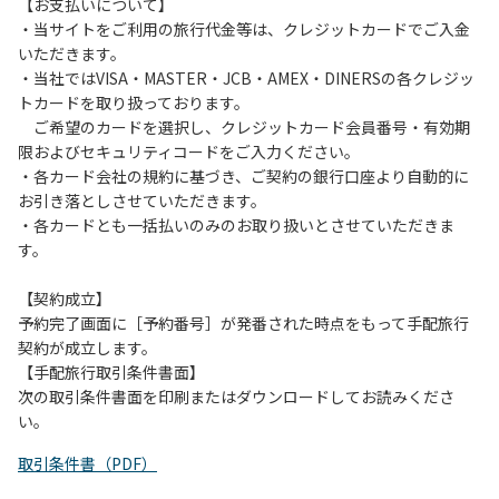
は、お持ち帰りをお願いします。
【お支払いについて】
・当サイトをご利用の旅行代金等は、クレジットカードでご入金
【禁止事項】
いただきます。
カラオケ、発電機、地面での直火による焚き火、キャンプフ
・当社ではVISA・MASTER・JCB・AMEX・DINERSの各クレジッ
ァイヤー、打ち上げ式花火、テントサウナの設置
トカードを取り扱っております。
ご希望のカードを選択し、クレジットカード会員番号・有効期
【注意事項】
限およびセキュリティコードをご入力ください。
当キャンプ場のそばを流れる歴舟川は、上流で雨が降ると短
・各カード会社の規約に基づき、ご契約の銀行口座より自動的に
時間で増水し、川原で遊んでいると大変危険な状態になりや
お引き落としさせていただきます。
すく、過去にも増水により人が流される事故が数件起きてい
・各カードとも一括払いのみのお取り扱いとさせていただきま
ます。このため、河川利用者は次の事項を守り、安全に楽し
す。
く遊びましょう。
（１）川原にテントやタープを張らない。
【契約成立】
（２）雨が降ったときは川原で遊ばない。
予約完了画面に［予約番号］が発番された時点をもって手配旅行
（３）カムイコタン公園キャンプ場で雨が降らなくても、上
契約が成立します。
流で雨が降り急に増水することがあるので、水の濁りに注意
【手配旅行取引条件書面】
し、濁り始めたときには直ちに川原での遊びを中止する。
次の取引条件書面を印刷またはダウンロードしてお読みくださ
（４）キャンプ場の管理者や地元住民から川についての注意
い。
や警告があった場合は素直に耳を傾け、指示に従う。
取引条件書（PDF）