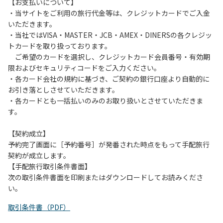
は、お持ち帰りをお願いします。
【お支払いについて】
・当サイトをご利用の旅行代金等は、クレジットカードでご入金
【禁止事項】
いただきます。
カラオケ、発電機、地面での直火による焚き火、キャンプフ
・当社ではVISA・MASTER・JCB・AMEX・DINERSの各クレジッ
ァイヤー、打ち上げ式花火、テントサウナの設置
トカードを取り扱っております。
ご希望のカードを選択し、クレジットカード会員番号・有効期
【注意事項】
限およびセキュリティコードをご入力ください。
当キャンプ場のそばを流れる歴舟川は、上流で雨が降ると短
・各カード会社の規約に基づき、ご契約の銀行口座より自動的に
時間で増水し、川原で遊んでいると大変危険な状態になりや
お引き落としさせていただきます。
すく、過去にも増水により人が流される事故が数件起きてい
・各カードとも一括払いのみのお取り扱いとさせていただきま
ます。このため、河川利用者は次の事項を守り、安全に楽し
す。
く遊びましょう。
（１）川原にテントやタープを張らない。
【契約成立】
（２）雨が降ったときは川原で遊ばない。
予約完了画面に［予約番号］が発番された時点をもって手配旅行
（３）カムイコタン公園キャンプ場で雨が降らなくても、上
契約が成立します。
流で雨が降り急に増水することがあるので、水の濁りに注意
【手配旅行取引条件書面】
し、濁り始めたときには直ちに川原での遊びを中止する。
次の取引条件書面を印刷またはダウンロードしてお読みくださ
（４）キャンプ場の管理者や地元住民から川についての注意
い。
や警告があった場合は素直に耳を傾け、指示に従う。
取引条件書（PDF）