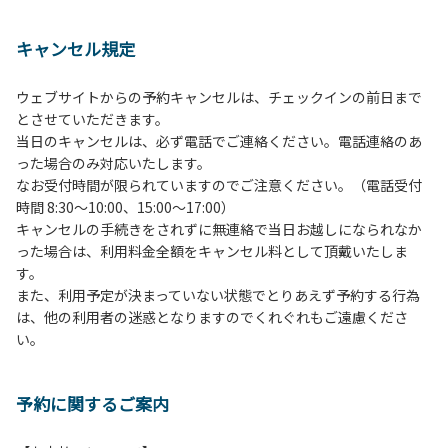
１、動物（ペット類）の同伴は、Ａサイトのみとさせていた
だき、周囲の方への御配慮をお願いします。
キャンセル規定
２、中学生以下だけでの利用はできません。高校生以上の方
の付き添いをお願いします。
ウェブサイトからの予約キャンセルは、チェックインの前日まで
３、テントサイト（多目的広場を含む。）の使用は、事前に
とさせていただきます。
予約いただいた方のみで、連泊の方を除き、正午からです。
当日のキャンセルは、必ず電話でご連絡ください。電話連絡のあ
基本的に、テント1張りにつき1区画の予約をお願いします。
った場合のみ対応いたします。
管理棟にてチェックインの手続きを行ってください。午後3
なお受付時間が限られていますのでご注意ください。（電話受付
時前にお越しの方は、午後3時になりましたら管理棟にて手
時間 8:30～10:00、15:00～17:00）
続きを行ってください。午後5時過ぎにお越しの方は、翌朝
キャンセルの手続きをされずに無連絡で当日お越しになられなか
手続きを行ってください。
った場合は、利用料金全額をキャンセル料として頂戴いたしま
４、車両は、荷物の積み下ろし時以外は、駐車場にとめてく
す。
ださい。
また、利用予定が決まっていない状態でとりあえず予約する行為
５、チェックアウトは、午前10時まで（日帰り使用の場合は
は、他の利用者の迷惑となりますのでくれぐれもご遠慮くださ
午後5時まで）です。チェックインの手続きを行っていない
い。
方や使用人数が増えた場合は、必ず手続きを行ってくださ
い。
６、ゴミは分別されたもののみ回収します。午前8時30分か
予約に関するご案内
ら午前10時までの間にゴミステーションに出してください。
日帰り使用の方及び午前７時30分前にチェックアウトする方