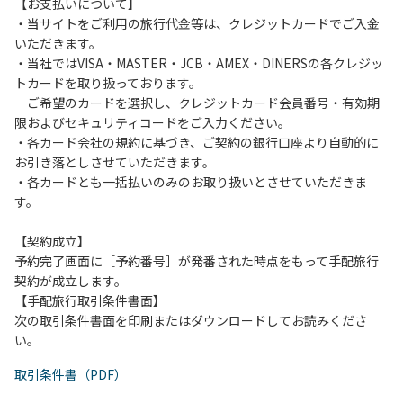
は、お持ち帰りをお願いします。
【お支払いについて】
・当サイトをご利用の旅行代金等は、クレジットカードでご入金
【禁止事項】
いただきます。
カラオケ、発電機、地面での直火による焚き火、キャンプフ
・当社ではVISA・MASTER・JCB・AMEX・DINERSの各クレジッ
ァイヤー、打ち上げ式花火、テントサウナの設置
トカードを取り扱っております。
ご希望のカードを選択し、クレジットカード会員番号・有効期
【注意事項】
限およびセキュリティコードをご入力ください。
当キャンプ場のそばを流れる歴舟川は、上流で雨が降ると短
・各カード会社の規約に基づき、ご契約の銀行口座より自動的に
時間で増水し、川原で遊んでいると大変危険な状態になりや
お引き落としさせていただきます。
すく、過去にも増水により人が流される事故が数件起きてい
・各カードとも一括払いのみのお取り扱いとさせていただきま
ます。このため、河川利用者は次の事項を守り、安全に楽し
す。
く遊びましょう。
（１）川原にテントやタープを張らない。
【契約成立】
（２）雨が降ったときは川原で遊ばない。
予約完了画面に［予約番号］が発番された時点をもって手配旅行
（３）カムイコタン公園キャンプ場で雨が降らなくても、上
契約が成立します。
流で雨が降り急に増水することがあるので、水の濁りに注意
【手配旅行取引条件書面】
し、濁り始めたときには直ちに川原での遊びを中止する。
次の取引条件書面を印刷またはダウンロードしてお読みくださ
（４）キャンプ場の管理者や地元住民から川についての注意
い。
や警告があった場合は素直に耳を傾け、指示に従う。
取引条件書（PDF）