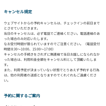
１、動物（ペット類）の同伴は、Ａサイトのみとさせていた
だき、周囲の方への御配慮をお願いします。
キャンセル規定
２、中学生以下だけでの利用はできません。高校生以上の方
の付き添いをお願いします。
ウェブサイトからの予約キャンセルは、チェックインの前日まで
３、テントサイト（多目的広場を含む。）の使用は、事前に
とさせていただきます。
予約いただいた方のみで、連泊の方を除き、正午からです。
当日のキャンセルは、必ず電話でご連絡ください。電話連絡のあ
基本的に、テント1張りにつき1区画の予約をお願いします。
った場合のみ対応いたします。
管理棟にてチェックインの手続きを行ってください。午後3
なお受付時間が限られていますのでご注意ください。（電話受付
時前にお越しの方は、午後3時になりましたら管理棟にて手
時間 8:30～10:00、15:00～17:00）
続きを行ってください。午後5時過ぎにお越しの方は、翌朝
キャンセルの手続きをされずに無連絡で当日お越しになられなか
手続きを行ってください。
った場合は、利用料金全額をキャンセル料として頂戴いたしま
４、車両は、荷物の積み下ろし時以外は、駐車場にとめてく
す。
ださい。
また、利用予定が決まっていない状態でとりあえず予約する行為
５、チェックアウトは、午前10時まで（日帰り使用の場合は
は、他の利用者の迷惑となりますのでくれぐれもご遠慮くださ
午後5時まで）です。チェックインの手続きを行っていない
い。
方や使用人数が増えた場合は、必ず手続きを行ってくださ
い。
６、ゴミは分別されたもののみ回収します。午前8時30分か
予約に関するご案内
ら午前10時までの間にゴミステーションに出してください。
日帰り使用の方及び午前７時30分前にチェックアウトする方