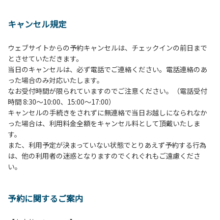
１、動物（ペット類）の同伴は、Ａサイトのみとさせていた
だき、周囲の方への御配慮をお願いします。
キャンセル規定
２、中学生以下だけでの利用はできません。高校生以上の方
の付き添いをお願いします。
ウェブサイトからの予約キャンセルは、チェックインの前日まで
３、テントサイト（多目的広場を含む。）の使用は、事前に
とさせていただきます。
予約いただいた方のみで、連泊の方を除き、正午からです。
当日のキャンセルは、必ず電話でご連絡ください。電話連絡のあ
基本的に、テント1張りにつき1区画の予約をお願いします。
った場合のみ対応いたします。
管理棟にてチェックインの手続きを行ってください。午後3
なお受付時間が限られていますのでご注意ください。（電話受付
時前にお越しの方は、午後3時になりましたら管理棟にて手
時間 8:30～10:00、15:00～17:00）
続きを行ってください。午後5時過ぎにお越しの方は、翌朝
キャンセルの手続きをされずに無連絡で当日お越しになられなか
手続きを行ってください。
った場合は、利用料金全額をキャンセル料として頂戴いたしま
４、車両は、荷物の積み下ろし時以外は、駐車場にとめてく
す。
ださい。
また、利用予定が決まっていない状態でとりあえず予約する行為
５、チェックアウトは、午前10時まで（日帰り使用の場合は
は、他の利用者の迷惑となりますのでくれぐれもご遠慮くださ
午後5時まで）です。チェックインの手続きを行っていない
い。
方や使用人数が増えた場合は、必ず手続きを行ってくださ
い。
６、ゴミは分別されたもののみ回収します。午前8時30分か
予約に関するご案内
ら午前10時までの間にゴミステーションに出してください。
日帰り使用の方及び午前７時30分前にチェックアウトする方