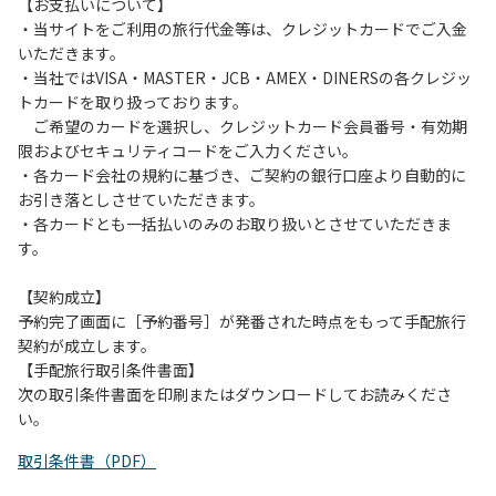
は、お持ち帰りをお願いします。
【お支払いについて】
・当サイトをご利用の旅行代金等は、クレジットカードでご入金
【禁止事項】
いただきます。
カラオケ、発電機、地面での直火による焚き火、キャンプフ
・当社ではVISA・MASTER・JCB・AMEX・DINERSの各クレジッ
ァイヤー、打ち上げ式花火、テントサウナの設置
トカードを取り扱っております。
ご希望のカードを選択し、クレジットカード会員番号・有効期
【注意事項】
限およびセキュリティコードをご入力ください。
当キャンプ場のそばを流れる歴舟川は、上流で雨が降ると短
・各カード会社の規約に基づき、ご契約の銀行口座より自動的に
時間で増水し、川原で遊んでいると大変危険な状態になりや
お引き落としさせていただきます。
すく、過去にも増水により人が流される事故が数件起きてい
・各カードとも一括払いのみのお取り扱いとさせていただきま
ます。このため、河川利用者は次の事項を守り、安全に楽し
す。
く遊びましょう。
（１）川原にテントやタープを張らない。
【契約成立】
（２）雨が降ったときは川原で遊ばない。
予約完了画面に［予約番号］が発番された時点をもって手配旅行
（３）カムイコタン公園キャンプ場で雨が降らなくても、上
契約が成立します。
流で雨が降り急に増水することがあるので、水の濁りに注意
【手配旅行取引条件書面】
し、濁り始めたときには直ちに川原での遊びを中止する。
次の取引条件書面を印刷またはダウンロードしてお読みくださ
（４）キャンプ場の管理者や地元住民から川についての注意
い。
や警告があった場合は素直に耳を傾け、指示に従う。
取引条件書（PDF）