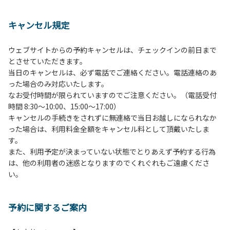
１、動物（ペット類）の同伴は、Ａサイトのみとさせていた
だき、周囲の方への御配慮をお願いします。
キャンセル規定
２、中学生以下だけでの利用はできません。高校生以上の方
の付き添いをお願いします。
ウェブサイトからの予約キャンセルは、チェックインの前日まで
３、テントサイト（多目的広場を含む。）の使用は、事前に
とさせていただきます。
予約いただいた方のみで、連泊の方を除き、正午からです。
当日のキャンセルは、必ず電話でご連絡ください。電話連絡のあ
基本的に、テント1張りにつき1区画の予約をお願いします。
った場合のみ対応いたします。
管理棟にてチェックインの手続きを行ってください。午後3
なお受付時間が限られていますのでご注意ください。（電話受付
時前にお越しの方は、午後3時になりましたら管理棟にて手
時間 8:30～10:00、15:00～17:00）
続きを行ってください。午後5時過ぎにお越しの方は、翌朝
キャンセルの手続きをされずに無連絡で当日お越しになられなか
手続きを行ってください。
った場合は、利用料金全額をキャンセル料として頂戴いたしま
４、車両は、荷物の積み下ろし時以外は、駐車場にとめてく
す。
ださい。
また、利用予定が決まっていない状態でとりあえず予約する行為
５、チェックアウトは、午前10時まで（日帰り使用の場合は
は、他の利用者の迷惑となりますのでくれぐれもご遠慮くださ
午後5時まで）です。チェックインの手続きを行っていない
い。
方や使用人数が増えた場合は、必ず手続きを行ってくださ
い。
６、ゴミは分別されたもののみ回収します。午前8時30分か
予約に関するご案内
ら午前10時までの間にゴミステーションに出してください。
日帰り使用の方及び午前７時30分前にチェックアウトする方