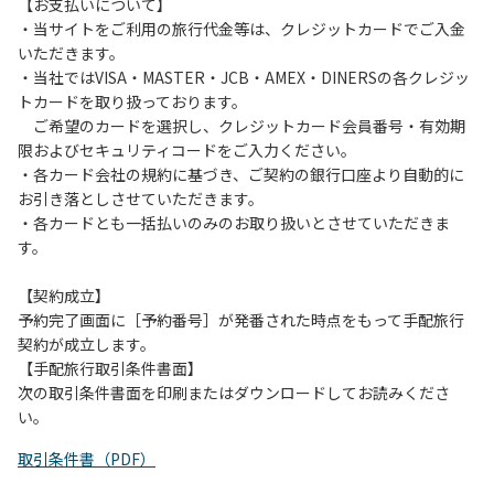
は、お持ち帰りをお願いします。
【お支払いについて】
・当サイトをご利用の旅行代金等は、クレジットカードでご入金
【禁止事項】
いただきます。
カラオケ、発電機、地面での直火による焚き火、キャンプフ
・当社ではVISA・MASTER・JCB・AMEX・DINERSの各クレジッ
ァイヤー、打ち上げ式花火、テントサウナの設置
トカードを取り扱っております。
ご希望のカードを選択し、クレジットカード会員番号・有効期
【注意事項】
限およびセキュリティコードをご入力ください。
当キャンプ場のそばを流れる歴舟川は、上流で雨が降ると短
・各カード会社の規約に基づき、ご契約の銀行口座より自動的に
時間で増水し、川原で遊んでいると大変危険な状態になりや
お引き落としさせていただきます。
すく、過去にも増水により人が流される事故が数件起きてい
・各カードとも一括払いのみのお取り扱いとさせていただきま
ます。このため、河川利用者は次の事項を守り、安全に楽し
す。
く遊びましょう。
（１）川原にテントやタープを張らない。
【契約成立】
（２）雨が降ったときは川原で遊ばない。
予約完了画面に［予約番号］が発番された時点をもって手配旅行
（３）カムイコタン公園キャンプ場で雨が降らなくても、上
契約が成立します。
流で雨が降り急に増水することがあるので、水の濁りに注意
【手配旅行取引条件書面】
し、濁り始めたときには直ちに川原での遊びを中止する。
次の取引条件書面を印刷またはダウンロードしてお読みくださ
（４）キャンプ場の管理者や地元住民から川についての注意
い。
や警告があった場合は素直に耳を傾け、指示に従う。
取引条件書（PDF）